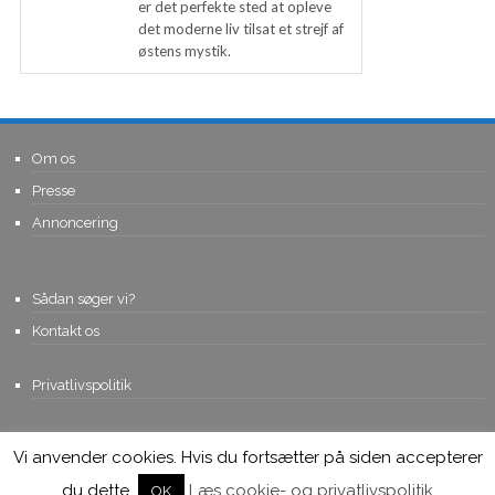
er det perfekte sted at opleve
det moderne liv tilsat et strejf af
østens mystik.
Om os
Presse
Annoncering
Sådan søger vi?
Kontakt os
Privatlivspolitik
Vi anvender cookies. Hvis du fortsætter på siden accepterer
© Copyright 2015, Viviro.com ApS
- Alle rettigheder forbeholdes. Vi
tager forbehold for fejlagtige priser.
du dette.
Læs cookie- og privatlivspolitik
OK