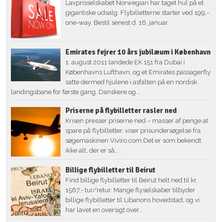
Lavprisselskabet Norwegian har taget hul på et
gigantiske udsalg. Flybilletterne starter ved 199,-
one-way. Bestil senest d. 16. januar.
Emirates fejrer 10 års jubilæum i København
1. august 2011 landede EK 151 fra Dubai i
Københavns Lufthavn, og et Emirates passagerfly
satte dermed hjulene i asfalten på en nordisk
landingsbane for første gang. Danskere og...
Priserne på flybilletter rasler ned
Krisen presser priserne ned – masser af penge at
spare på flybilletter, viser prisundersøgelse fra
søgemaskinen Viviro.com Det er som bekendt
ikke alt, der er så...
Billige flybilletter til Beirut
Find billige flybilletter til Beirut helt ned til kr.
1567,- tur/retur. Mange flyselskaber tilbyder
billige flybilletter til Libanons hovedstad, og vi
har lavet en oversigt over...