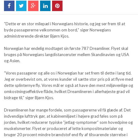
”Dette er en stor milepæl i Norwegians historie, og jeg ser frem til at
byde passagererne velkommen om bord,” siger Norwegians
administrerende direktør Bjørn Kjos.
Norwegian har endelig modtaget sin første 787 Dreamliner. Flyet skal
bruges på Norwegians langdistanceruter mellem Skandinavien og USA
og Asien.
”Vores passagerer og alle os i Norwegian har set frem til dette i lang tid.
Jeg er overbevist om, at vores kunder vil sætte stor pris på at flyve med
dette splinternye fly. Vores mål er også at have den mest miljøvenlige og
omkostningseffektive flåde, hvilket Dreamlineren i allerhøjeste grad vil
bidrage til,” siger Bjørn Kjos.
Dreamlineren har mange fordele, som passagererne vil få glæde af. Det
indvendige lufttryk gør, at kabinemiljøet i højere grad føles som på
jorden, hvilket reducerer typiske ”jetlag-symptomer” som hovedpine og
muskelsmerter. Flyet er produceret af lette kompositmaterialer og
bruger 20 procent mindre brændstof end fly af tilsvarende størrelse i