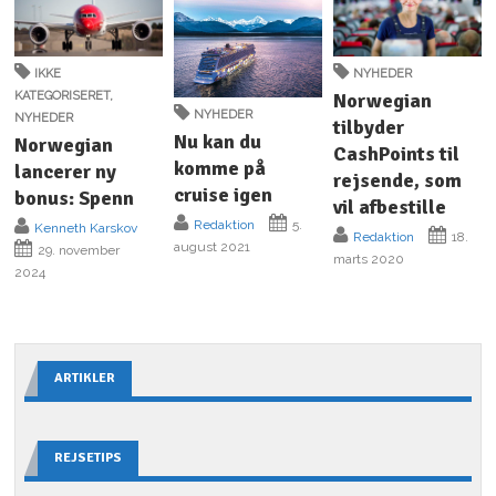
IKKE
NYHEDER
KATEGORISERET
,
Norwegian
NYHEDER
NYHEDER
tilbyder
Nu kan du
Norwegian
CashPoints til
komme på
lancerer ny
rejsende, som
cruise igen
bonus: Spenn
vil afbestille
Redaktion
5.
Kenneth Karskov
Redaktion
18.
august 2021
29. november
marts 2020
2024
ARTIKLER
REJSETIPS