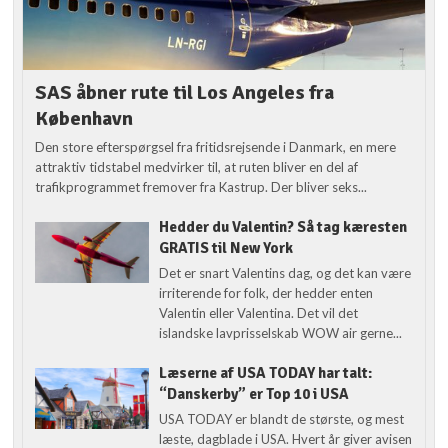
SAS åbner rute til Los Angeles fra
København
Den store efterspørgsel fra fritidsrejsende i Danmark, en mere
attraktiv tidstabel medvirker til, at ruten bliver en del af
trafikprogrammet fremover fra Kastrup. Der bliver seks...
Hedder du Valentin? Så tag kæresten
GRATIS til New York
Det er snart Valentins dag, og det kan være
irriterende for folk, der hedder enten
Valentin eller Valentina. Det vil det
islandske lavprisselskab WOW air gerne...
Læserne af USA TODAY har talt:
“Danskerby” er Top 10 i USA
USA TODAY er blandt de største, og mest
læste, dagblade i USA. Hvert år giver avisen