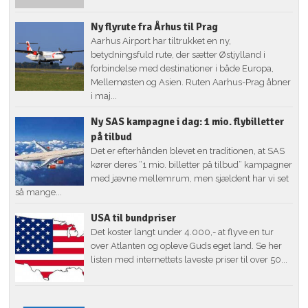
Ny flyrute fra Århus til Prag
Aarhus Airport har tiltrukket en ny,
betydningsfuld rute, der sætter Østjylland i
forbindelse med destinationer i både Europa,
Mellemøsten og Asien. Ruten Aarhus-Prag åbner
i maj...
Ny SAS kampagne i dag: 1 mio. flybilletter
på tilbud
Det er efterhånden blevet en traditionen, at SAS
kører deres “1 mio. billetter på tilbud” kampagner
med jævne mellemrum, men sjældent har vi set
så mange...
USA til bundpriser
Det koster langt under 4.000,- at flyve en tur
over Atlanten og opleve Guds eget land. Se her
listen med internettets laveste priser til over 50...