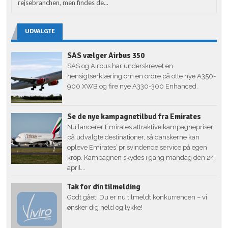
rejsebranchen, men findes de...
UDVALGTE
SAS vælger Airbus 350
SAS og Airbus har underskrevet en
hensigtserklæring om en ordre på otte nye A350-
900 XWB og fire nye A330-300 Enhanced.
Se de nye kampagnetilbud fra Emirates
Nu lancerer Emirates attraktive kampagnepriser
på udvalgte destinationer, så danskerne kan
opleve Emirates’ prisvindende service på egen
krop. Kampagnen skydes i gang mandag den 24.
april...
Tak for din tilmelding
Godt gået! Du er nu tilmeldt konkurrencen – vi
ønsker dig held og lykke!