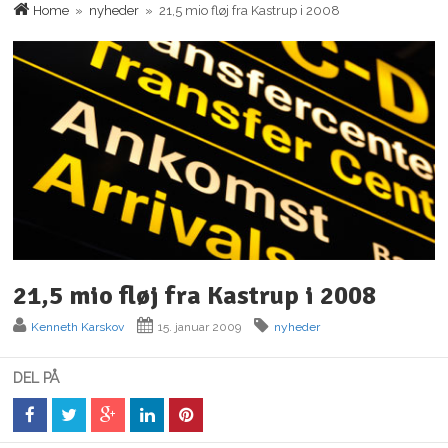
Home
»
nyheder
» 21,5 mio fløj fra Kastrup i 2008
21,5 mio fløj fra Kastrup i 2008
Kenneth Karskov
15. januar 2009
nyheder
DEL PÅ