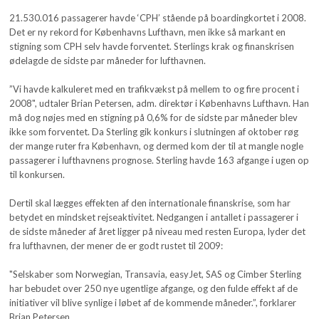
21.530.016 passagerer havde ‘CPH’ stående på boardingkortet i 2008.
Det er ny rekord for Københavns Lufthavn, men ikke så markant en
stigning som CPH selv havde forventet. Sterlings krak og finanskrisen
ødelagde de sidste par måneder for lufthavnen.
”Vi havde kalkuleret med en trafikvækst på mellem to og fire procent i
2008", udtaler Brian Petersen, adm. direktør i Københavns Lufthavn. Han
må dog nøjes med en stigning på 0,6% for de sidste par måneder blev
ikke som forventet. Da Sterling gik konkurs i slutningen af oktober røg
der mange ruter fra København, og dermed kom der til at mangle nogle
passagerer i lufthavnens prognose. Sterling havde 163 afgange i ugen op
til konkursen.
Dertil skal lægges effekten af den internationale finanskrise, som har
betydet en mindsket rejseaktivitet. Nedgangen i antallet i passagerer i
de sidste måneder af året ligger på niveau med resten Europa, lyder det
fra lufthavnen, der mener de er godt rustet til 2009:
"Selskaber som Norwegian, Transavia, easyJet, SAS og Cimber Sterling
har bebudet over 250 nye ugentlige afgange, og den fulde effekt af de
initiativer vil blive synlige i løbet af de kommende måneder.”, forklarer
Brian Petersen.