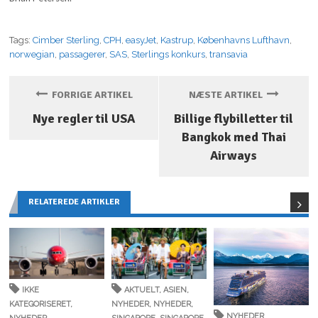
Tags:
Cimber Sterling
,
CPH
,
easyJet
,
Kastrup
,
Københavns Lufthavn
,
norwegian
,
passagerer
,
SAS
,
Sterlings konkurs
,
transavia
FORRIGE ARTIKEL
NÆSTE ARTIKEL
Nye regler til USA
Billige flybilletter til
Bangkok med Thai
Airways
RELATEREDE ARTIKLER
IKKE
AKTUELT
,
ASIEN
,
KATEGORISERET
,
NYHEDER
,
NYHEDER
,
NYHEDER