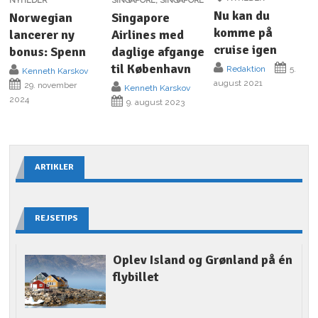
NYHEDER
SINGAPORE
,
SINGAPORE
Nu kan du
Norwegian
Singapore
komme på
lancerer ny
Airlines med
cruise igen
bonus: Spenn
daglige afgange
til København
Redaktion
5.
Kenneth Karskov
august 2021
29. november
Kenneth Karskov
2024
9. august 2023
ARTIKLER
REJSETIPS
Oplev Island og Grønland på én
flybillet