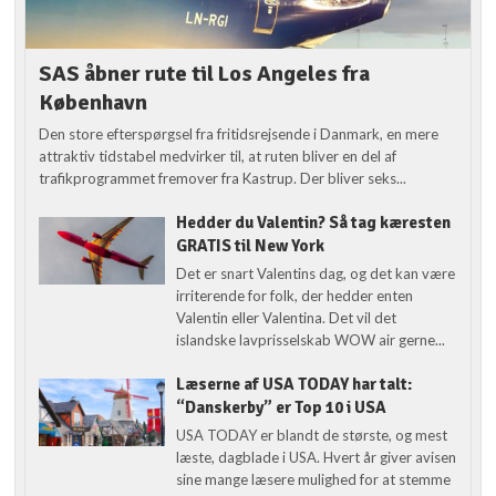
SAS åbner rute til Los Angeles fra
København
Den store efterspørgsel fra fritidsrejsende i Danmark, en mere
attraktiv tidstabel medvirker til, at ruten bliver en del af
trafikprogrammet fremover fra Kastrup. Der bliver seks...
Hedder du Valentin? Så tag kæresten
GRATIS til New York
Det er snart Valentins dag, og det kan være
irriterende for folk, der hedder enten
Valentin eller Valentina. Det vil det
islandske lavprisselskab WOW air gerne...
Læserne af USA TODAY har talt:
“Danskerby” er Top 10 i USA
USA TODAY er blandt de største, og mest
læste, dagblade i USA. Hvert år giver avisen
sine mange læsere mulighed for at stemme