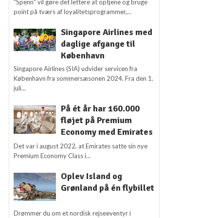
"Spenn" vil gøre det lettere at optjene og bruge
point på tværs af loyalitetsprogrammer,...
Singapore Airlines med
daglige afgange til
København
Singapore Airlines (SIA) udvider servicen fra
København fra sommersæsonen 2024. Fra den 1.
juli...
På ét år har 160.000
fløjet på Premium
Economy med Emirates
Det var i august 2022, at Emirates satte sin nye
Premium Economy Class i...
Oplev Island og
Grønland på én flybillet
Drømmer du om et nordisk rejseeventyr i