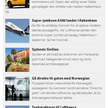
sommerens sol i byen, der aldrig sover. Delta
genoptager den direkte rute mellem København
og...
Super-jumboen A380 lander i København
Nu får du endelig chancen for at opleve verdens
største passagerfly, når Lufthansa sender den
enorme Super-Jumbo på besøg i København i
septemer. Se her hvornår...
Sydende Sicilien
Sicilien er alt hvad du drømmer om! Fantastisk
god mad, betagende smuk natur og store
italienske armbevægelser.
Gå direkte til gaten med Norwegian
Flyrejsen bliver mere enkel for Norwegian
passagerer. Nu lancerer nordmændene "Direct to
gate" i de danske lufthavne, og det betyder, at du
ikke længere behøver tjekke...
Topkarakterer til Lufthansa