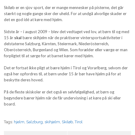
Skiløb er en sjov sport, der er mange mennesker på pisterne, det går
stærkt og nogle gange sker der uheld. For at undgå alvorlige skader er
det en god idé at køre med hjelm.
Sidste år – i august 2009 – blev det vedtaget ved lov, at børn til og med
15 år
skal
bære skihjelm når de praktiserer vintersportsaktiviteter i
delstaterne Salzburg, Kärnten, Steiermark, Niederösterreich,
Oberösterreich, Burgenland og Wien. Som forælder eller værge er man
forpligtet til at sørge for at barnet kører med hjelm.
Det er fortsat ikke pligt at bære hjelm i Tirol og Vorarlberg, selvom der
også her opfordres til, at børn under 15 år bør have hjelm på for at
beskytte deres hoved.
På de fleste skiskoler er det også en selvfølgelighed, at børn og
begyndere bærer hjelm når de får undervisning i at køre på ski eller
board.
Tags:
hjelm
,
Salzburg
,
skihjelm
,
Skiløb
,
Tirol