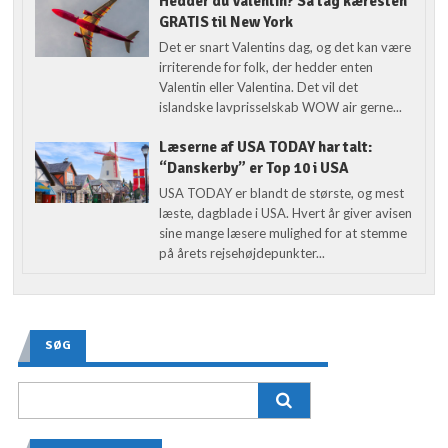
Hedder du Valentin? Så tag kæresten
GRATIS til New York
Det er snart Valentins dag, og det kan være
irriterende for folk, der hedder enten
Valentin eller Valentina. Det vil det
islandske lavprisselskab WOW air gerne...
Læserne af USA TODAY har talt:
“Danskerby” er Top 10 i USA
USA TODAY er blandt de største, og mest
læste, dagblade i USA. Hvert år giver avisen
sine mange læsere mulighed for at stemme
på årets rejsehøjdepunkter...
SØG