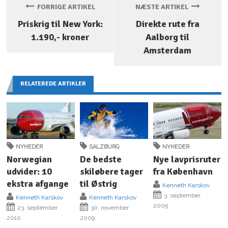
FORRIGE ARTIKEL
NÆSTE ARTIKEL
Priskrig til New York:
Direkte rute fra
1.190,- kroner
Aalborg til
Amsterdam
RELATEREDE ARTIKLER
NYHEDER
SALZBURG
NYHEDER
Norwegian
De bedste
Nye lavprisruter
udvider: 10
skiløbere tager
fra København
ekstra afgange
til Østrig
Kenneth Karskov
3. september
Kenneth Karskov
Kenneth Karskov
2009
23. september
30. november
2010
2009