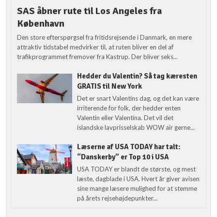
SAS åbner rute til Los Angeles fra
København
Den store efterspørgsel fra fritidsrejsende i Danmark, en mere
attraktiv tidstabel medvirker til, at ruten bliver en del af
trafikprogrammet fremover fra Kastrup. Der bliver seks...
Hedder du Valentin? Så tag kæresten
GRATIS til New York
Det er snart Valentins dag, og det kan være
irriterende for folk, der hedder enten
Valentin eller Valentina. Det vil det
islandske lavprisselskab WOW air gerne...
Læserne af USA TODAY har talt:
“Danskerby” er Top 10 i USA
USA TODAY er blandt de største, og mest
læste, dagblade i USA. Hvert år giver avisen
sine mange læsere mulighed for at stemme
på årets rejsehøjdepunkter...