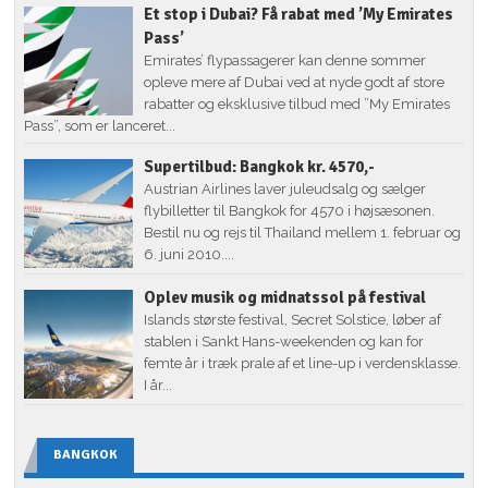
Et stop i Dubai? Få rabat med ’My Emirates
Pass’
Emirates’ flypassagerer kan denne sommer
opleve mere af Dubai ved at nyde godt af store
rabatter og eksklusive tilbud med ”My Emirates
Pass”, som er lanceret...
Supertilbud: Bangkok kr. 4570,-
Austrian Airlines laver juleudsalg og sælger
flybilletter til Bangkok for 4570 i højsæsonen.
Bestil nu og rejs til Thailand mellem 1. februar og
6. juni 2010....
Oplev musik og midnatssol på festival
Islands største festival, Secret Solstice, løber af
stablen i Sankt Hans-weekenden og kan for
femte år i træk prale af et line-up i verdensklasse.
I år...
BANGKOK