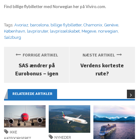
Find billige flybilletter med Norwegian her på Viviro.com.
Tags:
Avoriaz
,
barcelona
,
billige flybilletter
,
Chamonix
,
Genève
,
København
,
lavprisruter
,
lavprisselskabet
,
Megeve
,
norwegian
,
Salzburg
FORRIGE ARTIKEL
NÆSTE ARTIKEL
SAS ændrer på
Verdens korteste
Eurobonus – igen
rute?
RELATEREDE ARTIKLER
IKKE
NYHEDER
KATEGORISERET
,