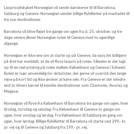
Lavprisselskabet Norwegian vil sende danskerne til til Barcelona,
Salzburg og Geneve. Norwegian sender billige flybilletter på markedet til
tre nye destinationer.
Barcelona vil blive fløjet tre gange om ugen fra d. 25. oktober, og tre
dage senere åbner Norwegian ruten til Geneve med to ugentlige
afgange.
Norwegian er ikke ene om at starte op på Geneve, da easyJet tidligere
på året har meddelt, at de vil flyve lavpris på ruten. Således er der lagt
op til en reel priskrig på ruten mellem København og Geneve i Schweiz.
Ruten er især anvendelig for skiturister, der gerne vil overstå den lange
rejse på kort tid og ikke ønsker at køre selv. Fra Geneve er der mindre
end to timers kørsel til kendte destinationer som Chamonix, Avoriaz og
Megeve.
Norwegian vil flyve fra København til Barcelona tre gange om ugen, hver
tirsdag, torsdag og søndag. Fra København til Geneve to gange om
ugen, hver onsdag og lørdag. Fra København til Salzburg en gang om
ugen, hver lørdag. Billige flybilletter til Barcelona vil starte ved 299,- kr.
pr. vej og til Geneve og Salzburg fra 199,- pr. vej.