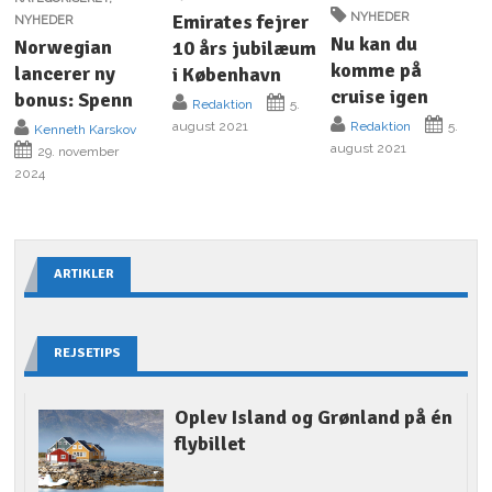
Emirates fejrer
NYHEDER
NYHEDER
Nu kan du
Norwegian
10 års jubilæum
komme på
lancerer ny
i København
cruise igen
bonus: Spenn
Redaktion
5.
august 2021
Redaktion
5.
Kenneth Karskov
august 2021
29. november
2024
ARTIKLER
REJSETIPS
Oplev Island og Grønland på én
flybillet