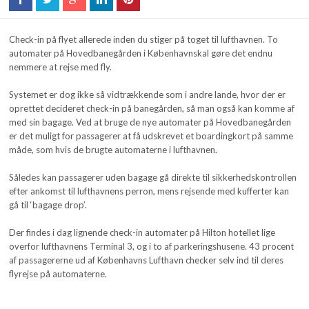
Check-in på flyet allerede inden du stiger på toget til lufthavnen. To
automater på Hovedbanegården i Københavnskal gøre det endnu
nemmere at rejse med fly.
Systemet er dog ikke så vidtrækkende som i andre lande, hvor der er
oprettet decideret check-in på banegården, så man også kan komme af
med sin bagage. Ved at bruge de nye automater på Hovedbanegården
er det muligt for passagerer at få udskrevet et boardingkort på samme
måde, som hvis de brugte automaterne i lufthavnen.
Således kan passagerer uden bagage gå direkte til sikkerhedskontrollen
efter ankomst til lufthavnens perron, mens rejsende med kufferter kan
gå til ‘bagage drop’.
Der findes i dag lignende check-in automater på Hilton hotellet lige
overfor lufthavnens Terminal 3, og i to af parkeringshusene. 43 procent
af passagererne ud af Københavns Lufthavn checker selv ind til deres
flyrejse på automaterne.