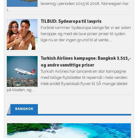
levering i perioden 2015 til 2018. Norwegian har
i...
TILBUD: Sydeuropa til lavpris
Foråret rammer Sydeuropa længe før vi ser solen
heroppe, og med de lave priser priser til syden
lige nu er der ingen grund til at vente....
Turkish Airlines kampagne: Bangkok 3.515,-
og andre vanvittige priser
Turkish Airlines har lanceret en stor kampagne
med billige flybilletter til rejsemål i hele verden.
Intet andet flyselskab flyver til SÅ mange steder
på kloden, og...
BANGKOK