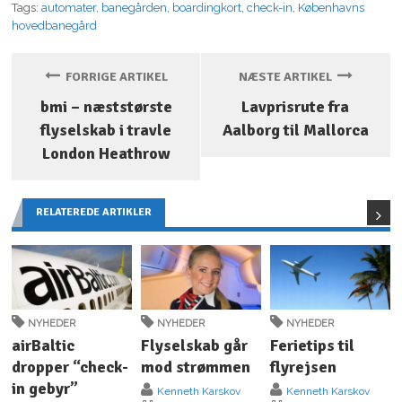
Tags:
automater
,
banegården
,
boardingkort
,
check-in
,
Københavns
hovedbanegård
FORRIGE ARTIKEL
NÆSTE ARTIKEL
bmi – næststørste
Lavprisrute fra
flyselskab i travle
Aalborg til Mallorca
London Heathrow
RELATEREDE ARTIKLER
NYHEDER
NYHEDER
NYHEDER
airBaltic
Flyselskab går
Ferietips til
dropper “check-
mod strømmen
flyrejsen
in gebyr”
Kenneth Karskov
Kenneth Karskov