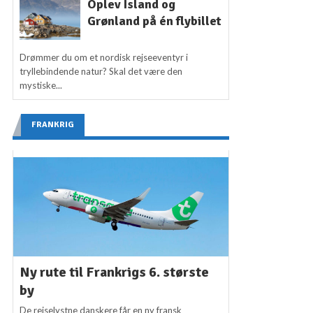
Oplev Island og
Grønland på én flybillet
Drømmer du om et nordisk rejseeventyr i
tryllebindende natur? Skal det være den
mystiske...
FRANKRIG
Ny rute til Frankrigs 6. største
by
De rejselystne danskere får en ny fransk