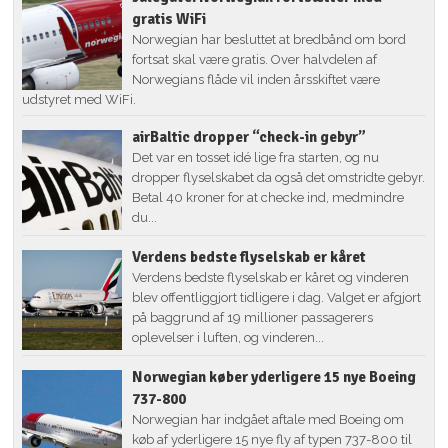
gratis WiFi
Norwegian har besluttet at bredbånd om bord
fortsat skal være gratis. Over halvdelen af
Norwegians flåde vil inden årsskiftet være
udstyret med WiFi.
airBaltic dropper “check-in gebyr”
Det var en tosset idé lige fra starten, og nu
dropper flyselskabet da også det omstridte gebyr.
Betal 40 kroner for at checke ind, medmindre
du...
Verdens bedste flyselskab er kåret
Verdens bedste flyselskab er kåret og vinderen
blev offentliggjort tidligere i dag. Valget er afgjort
på baggrund af 19 millioner passagerers
oplevelser i luften, og vinderen...
Norwegian køber yderligere 15 nye Boeing
737-800
Norwegian har indgået aftale med Boeing om
køb af yderligere 15 nye fly af typen 737-800 til