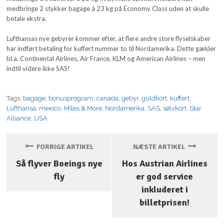
medbringe 2 stykker bagage á 23 kg på Economy Class uden at skulle
betale ekstra.
Lufthansas nye gebyrer kommer efter, at flere andre store flyselskaber
har indført betaling for kuffert nummer to til Nordamerika. Dette gælder
bl.a. Continental Airlines, Air France, KLM og American Airlines – men
indtil videre ikke SAS!
Tags:
bagage
,
bonusprogram
,
canada
,
gebyr
,
guldkort
,
kuffert
,
Lufthansa
,
mexico
,
Miles & More
,
Nordamerika
,
SAS
,
sølvkort
,
Star
Alliance
,
USA
FORRIGE ARTIKEL
NÆSTE ARTIKEL
Så flyver Boeings nye
Hos Austrian Airlines
fly
er god service
inkluderet i
billetprisen!