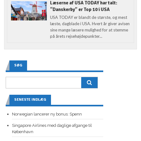
Læserne af USA TODAY har talt:
“Danskerby” er Top 10 i USA
USA TODAY er blandt de største, og mest
læste, dagblade i USA. Hvert år giver avisen
sine mange læsere mulighed for at stemme
på årets rejsehøjdepunkter...
SØG
SENESTE INDLÆG
Norwegian lancerer ny bonus: Spenn
Singapore Airlines med daglige afgange til
København