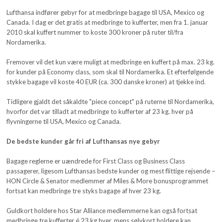
Lufthansa indfører gebyr for at medbringe bagage til USA, Mexico og
Canada. I dag er det gratis at medbringe to kufferter, men fra 1. januar
2010 skal kuffert nummer to koste 300 kroner på ruter til/fra
Nordamerika.
Fremover vil det kun være muligt at medbringe en kuffert på max. 23 kg.
for kunder på Economy class, som skal til Nordamerika. Et efterfølgende
stykke bagage vil koste 40 EUR (ca. 300 danske kroner) at tjekke ind.
Tidligere gjaldt det såkaldte "piece concept" på ruterne til Nordamerika,
hvorfor det var tilladt at medbringe to kufferter af 23 kg. hver på
flyvningerne til USA, Mexico og Canada.
De bedste kunder går fri af Lufthansas nye gebyr
Bagage reglerne er uændrede for First Class og Business Class
passagerer, ligesom Lufthansas bedste kunder og mest flittige rejsende –
HON Circle & Senator medlemmer af Miles & More bonusprogrammet
fortsat kan medbringe tre styks bagage af hver 23 kg.
Guldkort holdere hos Star Alliance medlemmerne kan også fortsat
medbringe tre kufferter é 23 kg hver, mens sølvkort holdere kan