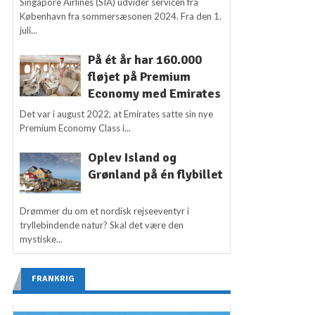
Singapore Airlines (SIA) udvider servicen fra
København fra sommersæsonen 2024. Fra den 1.
juli...
På ét år har 160.000
fløjet på Premium
Economy med Emirates
Det var i august 2022, at Emirates satte sin nye
Premium Economy Class i...
Oplev Island og
Grønland på én flybillet
Drømmer du om et nordisk rejseeventyr i
tryllebindende natur? Skal det være den
mystiske...
FRANKRIG