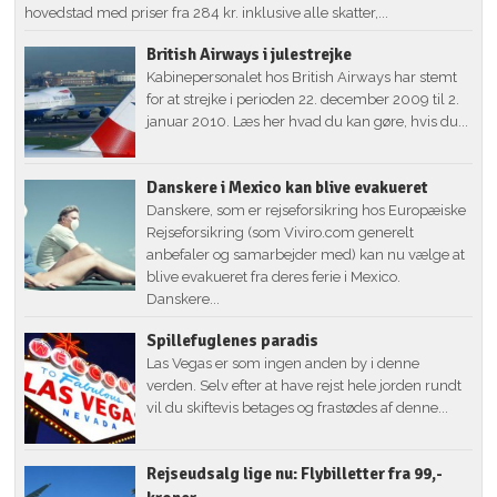
hovedstad med priser fra 284 kr. inklusive alle skatter,...
British Airways i julestrejke
Kabinepersonalet hos British Airways har stemt
for at strejke i perioden 22. december 2009 til 2.
januar 2010. Læs her hvad du kan gøre, hvis du...
Danskere i Mexico kan blive evakueret
Danskere, som er rejseforsikring hos Europæiske
Rejseforsikring (som Viviro.com generelt
anbefaler og samarbejder med) kan nu vælge at
blive evakueret fra deres ferie i Mexico.
Danskere...
Spillefuglenes paradis
Las Vegas er som ingen anden by i denne
verden. Selv efter at have rejst hele jorden rundt
vil du skiftevis betages og frastødes af denne...
Rejseudsalg lige nu: Flybilletter fra 99,-