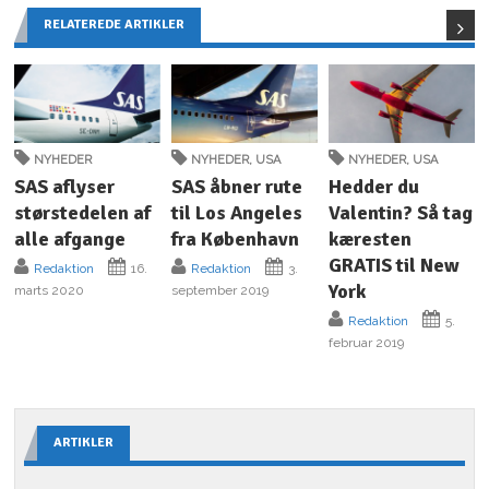
RELATEREDE ARTIKLER
NYHEDER
NYHEDER
,
USA
NYHEDER
,
USA
SAS aflyser
SAS åbner rute
Hedder du
størstedelen af
til Los Angeles
Valentin? Så tag
alle afgange
fra København
kæresten
GRATIS til New
Redaktion
16.
Redaktion
3.
York
marts 2020
september 2019
Redaktion
5.
februar 2019
ARTIKLER