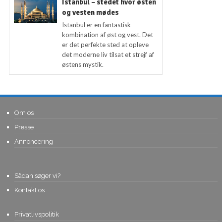
Istanbul – stedet hvor østen
og vesten mødes
Istanbul er en fantastisk
kombination af øst og vest. Det
er det perfekte sted at opleve
det moderne liv tilsat et strejf af
østens mystik.
Om os
Presse
Annoncering
Sådan søger vi?
Kontakt os
Privatlivspolitik