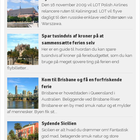
Den 16 november 2009 vil LOT Polish Airlines
relancere ruten til Kaliningrad. LOT vil flyve
dagligt til den russiske enklave ved Østersøen via
Warszawa.
Spar tusindvis af kroner på at
sammensætte ferien selv
Her er en guide til hvordan du kan spare
tusindvis af kroner på feriebudgettet, som du kan
bruge på meget sjovere ting på ferien end
flybilletter...
Kom til Brisbane og få en forfriskende
ferie
Brisbane er hovedstaden i Queensland i
Australien. Beliggende ved Brisbane River.
Brisbane er en by med smuk natur og et mylder
af mennesker. Byen fik sit...
Sydende Sicilien
Sicilien er alt hvad du drømmer om! Fantastisk
god mad, betagende smuk natur og store