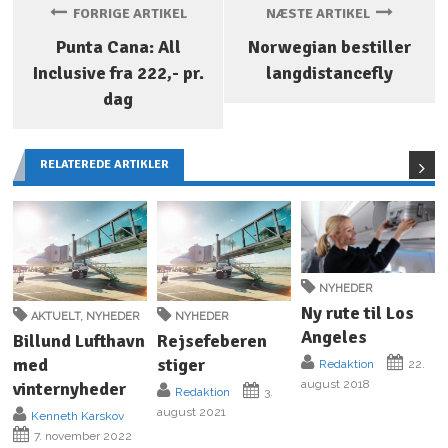
FORRIGE ARTIKEL
NÆSTE ARTIKEL
Punta Cana: All
Norwegian bestiller
Inclusive fra 222,- pr.
langdistancefly
dag
RELATEREDE ARTIKLER
NYHEDER
Ny rute til Los
AKTUELT
,
NYHEDER
NYHEDER
Angeles
Billund Lufthavn
Rejsefeberen
med
stiger
Redaktion
22.
august 2018
vinternyheder
Redaktion
3.
august 2021
Kenneth Karskov
7. november 2022