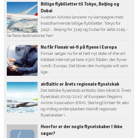
Billige flybilletter til Tokyo, Beijing og
Dubai
Austrian Airlines lancerer ny kampagne med
knaldhamrende billige flybilletter: Tokyo for
3452,-, Beijing for 3149 og Dubai for sølle 2149,-.
Se flere destinationer her!
Nu får Finnair wi-fi på flyene i Europa
Finnair sørger nu for et helt nyt state-of-the-art
trådløst internet på hele A320 flåden, der flyver
rundt i Europa. Det bliver den hurtigste wifi som
lige...
airBaltic er årets regionale flyselskab
Det lettiske flyselskab airBaltic blev kåret til ‘Årets
flyselskab 2009/2010’ af European Regions
Airline Association (ERA). SterlingCimber fik sølv
og indtog andenpladsen blandt regionale
flyselskaber i...
Hvorfor er der nogle flyselskaber I ikke
søger?