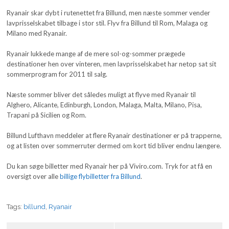
Ryanair skar dybt i rutenettet fra Billund, men næste sommer vender
lavprisselskabet tilbage i stor stil. Flyv fra Billund til Rom, Malaga og
Milano med Ryanair.
Ryanair lukkede mange af de mere sol-og-sommer prægede
destinationer hen over vinteren, men lavprisselskabet har netop sat sit
sommerprogram for 2011 til salg.
Næste sommer bliver det således muligt at flyve med Ryanair til
Alghero, Alicante, Edinburgh, London, Malaga, Malta, Milano, Pisa,
Trapani på Sicilien og Rom.
Billund Lufthavn meddeler at flere Ryanair destinationer er på trapperne,
og at listen over sommerruter dermed om kort tid bliver endnu længere.
Du kan søge billetter med Ryanair her på Viviro.com. Tryk for at få en
oversigt over alle
billige flybilletter fra Billund
.
Tags:
billund
,
Ryanair