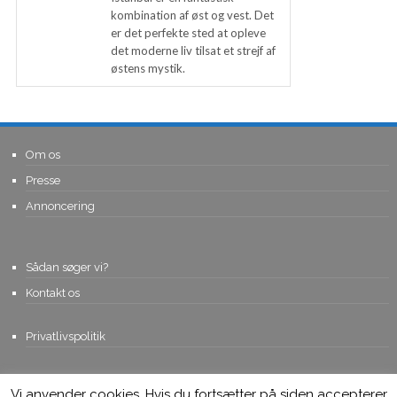
kombination af øst og vest. Det
er det perfekte sted at opleve
det moderne liv tilsat et strejf af
østens mystik.
Om os
Presse
Annoncering
Sådan søger vi?
Kontakt os
Privatlivspolitik
Vi anvender cookies. Hvis du fortsætter på siden accepterer
© Copyright 2015, Viviro.com ApS
- Alle rettigheder forbeholdes. Vi