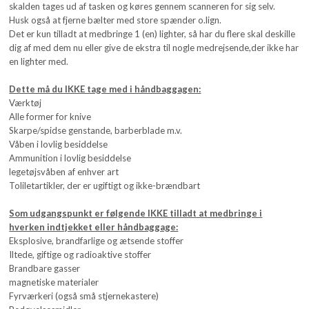
skalden tages ud af tasken og køres gennem scanneren for sig selv.
Husk også at fjerne bælter med store spænder o.lign.
Det er kun tilladt at medbringe 1 (en) lighter, så har du flere skal deskille
dig af med dem nu eller give de ekstra til nogle medrejsende,der ikke har
en lighter med.
Dette må du IKKE tage med i håndbaggagen:
Værktøj
Alle former for knive
Skarpe/spidse genstande, barberblade m.v.
Våben i lovlig besiddelse
Ammunition i lovlig besiddelse
legetøjsvåben af enhver art
Toliletartikler, der er ugiftigt og ikke-brændbart
Som udgangspunkt er følgende IKKE tilladt at medbringe i
hverken indtjekket eller håndbaggage:
Eksplosive, brandfarlige og ætsende stoffer
Iltede, giftige og radioaktive stoffer
Brandbare gasser
magnetiske materialer
Fyrværkeri (også små stjernekastere)