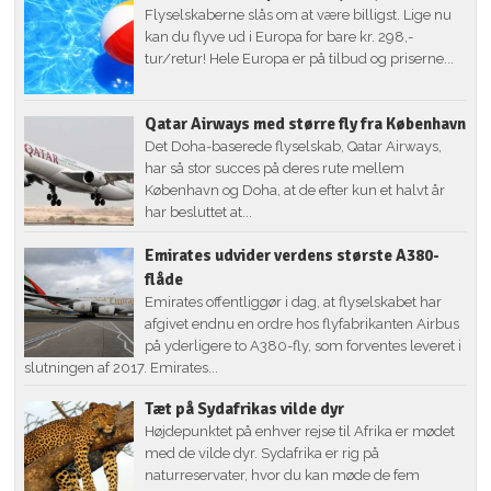
Flyselskaberne slås om at være billigst. Lige nu
kan du flyve ud i Europa for bare kr. 298,-
tur/retur! Hele Europa er på tilbud og priserne...
Qatar Airways med større fly fra København
Det Doha-baserede flyselskab, Qatar Airways,
har så stor succes på deres rute mellem
København og Doha, at de efter kun et halvt år
har besluttet at...
Emirates udvider verdens største A380-
flåde
Emirates offentliggør i dag, at flyselskabet har
afgivet endnu en ordre hos flyfabrikanten Airbus
på yderligere to A380-fly, som forventes leveret i
slutningen af 2017. Emirates...
Tæt på Sydafrikas vilde dyr
Højdepunktet på enhver rejse til Afrika er mødet
med de vilde dyr. Sydafrika er rig på
naturreservater, hvor du kan møde de fem