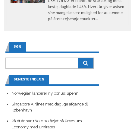
USA TODAY er blandt de største, og mest
læste, dagblade i USA. Hvert år giver avisen
sine mange læsere mulighed for at stemme
på årets rejsehøjdepunkter...
SØG
SENESTE INDLÆG
Norwegian lancerer ny bonus: Spenn
Singapore Airlines med daglige afgange til
København
På ét år har 160.000 fløjet på Premium
Economy med Emirates