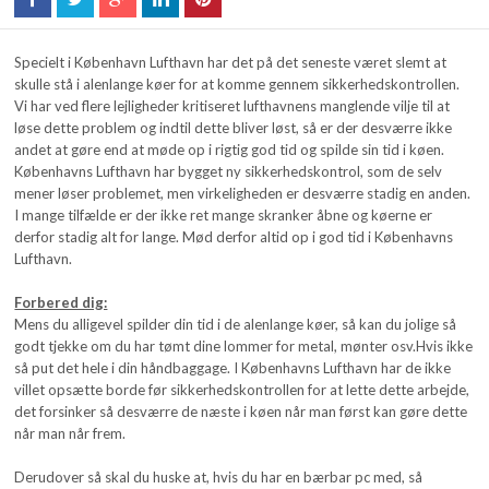
Specielt i København Lufthavn har det på det seneste været slemt at
skulle stå i alenlange køer for at komme gennem sikkerhedskontrollen.
Vi har ved flere lejligheder kritiseret lufthavnens manglende vilje til at
løse dette problem og indtil dette bliver løst, så er der desværre ikke
andet at gøre end at møde op i rigtig god tid og spilde sin tid i køen.
Københavns Lufthavn har bygget ny sikkerhedskontrol, som de selv
mener løser problemet, men virkeligheden er desværre stadig en anden.
I mange tilfælde er der ikke ret mange skranker åbne og køerne er
derfor stadig alt for lange. Mød derfor altid op i god tid i Københavns
Lufthavn.
Forbered dig:
Mens du alligevel spilder din tid i de alenlange køer, så kan du jolige så
godt tjekke om du har tømt dine lommer for metal, mønter osv.Hvis ikke
så put det hele i din håndbaggage. I Københavns Lufthavn har de ikke
villet opsætte borde før sikkerhedskontrollen for at lette dette arbejde,
det forsinker så desværre de næste i køen når man først kan gøre dette
når man når frem.
Derudover så skal du huske at, hvis du har en bærbar pc med, så