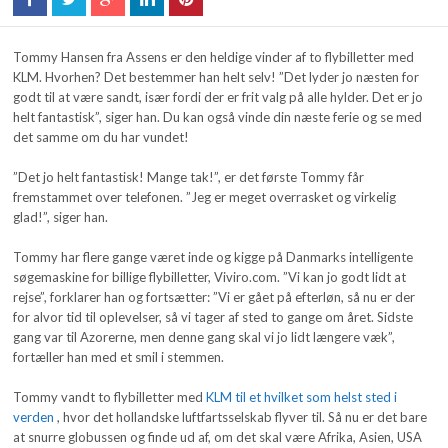
Tommy Hansen fra Assens er den heldige vinder af to flybilletter med
KLM. Hvorhen? Det bestemmer han helt selv! ”Det lyder jo næsten for
godt til at være sandt, især fordi der er frit valg på alle hylder. Det er jo
helt fantastisk”, siger han. Du kan også vinde din næste ferie og se med
det samme om du har vundet!
”Det jo helt fantastisk! Mange tak!”, er det første Tommy får
fremstammet over telefonen. ”Jeg er meget overrasket og virkelig
glad!”, siger han.
Tommy har flere gange været inde og kigge på Danmarks intelligente
søgemaskine for billige flybilletter, Viviro.com. ”Vi kan jo godt lidt at
rejse”, forklarer han og fortsætter: ”Vi er gået på efterløn, så nu er der
for alvor tid til oplevelser, så vi tager af sted to gange om året. Sidste
gang var til Azorerne, men denne gang skal vi jo lidt længere væk”,
fortæller han med et smil i stemmen.
Tommy vandt to flybilletter med
KLM til et hvilket som helst sted i
verden
, hvor det hollandske luftfartsselskab flyver til. Så nu er det bare
at snurre globussen og finde ud af, om det skal være Afrika, Asien, USA