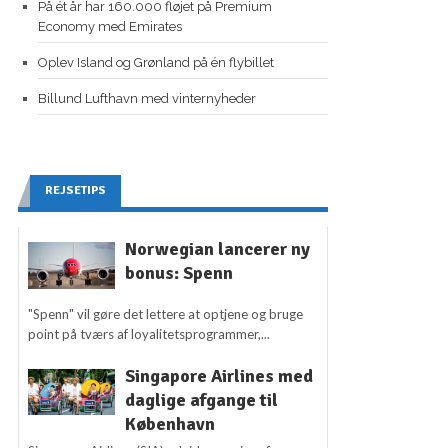
På ét år har 160.000 fløjet på Premium
Economy med Emirates
Oplev Island og Grønland på én flybillet
Billund Lufthavn med vinternyheder
REJSETIPS
Norwegian lancerer ny
bonus: Spenn
"Spenn" vil gøre det lettere at optjene og bruge
point på tværs af loyalitetsprogrammer,...
Singapore Airlines med
daglige afgange til
København