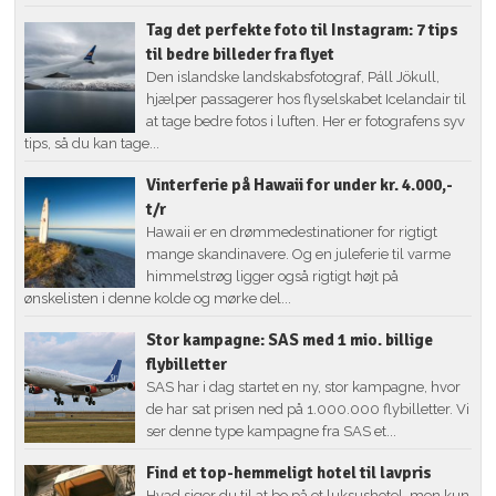
Tag det perfekte foto til Instagram: 7 tips
til bedre billeder fra flyet
Den islandske landskabsfotograf, Páll Jökull,
hjælper passagerer hos flyselskabet Icelandair til
at tage bedre fotos i luften. Her er fotografens syv
tips, så du kan tage...
Vinterferie på Hawaii for under kr. 4.000,-
t/r
Hawaii er en drømmedestinationer for rigtigt
mange skandinavere. Og en juleferie til varme
himmelstrøg ligger også rigtigt højt på
ønskelisten i denne kolde og mørke del...
Stor kampagne: SAS med 1 mio. billige
flybilletter
SAS har i dag startet en ny, stor kampagne, hvor
de har sat prisen ned på 1.000.000 flybilletter. Vi
ser denne type kampagne fra SAS et...
Find et top-hemmeligt hotel til lavpris
Hvad siger du til at bo på et luksushotel, men kun