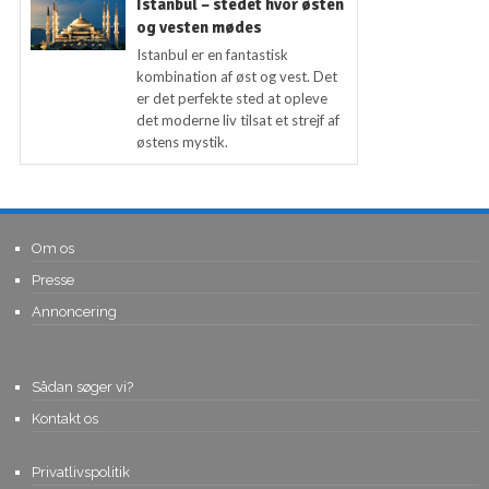
Istanbul – stedet hvor østen
og vesten mødes
Istanbul er en fantastisk
kombination af øst og vest. Det
er det perfekte sted at opleve
det moderne liv tilsat et strejf af
østens mystik.
Om os
Presse
Annoncering
Sådan søger vi?
Kontakt os
Privatlivspolitik