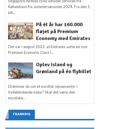
Singapore Airlines (SIA) udvider servicen fra
København fra sommersæsonen 2024. Fra den 1.
juli...
På ét år har 160.000
fløjet på Premium
Economy med Emirates
Det var i august 2022, at Emirates satte sin nye
Premium Economy Class i...
Oplev Island og
Grønland på én flybillet
Drømmer du om et nordisk rejseeventyr i
tryllebindende natur? Skal det være den
mystiske...
FRANKRIG