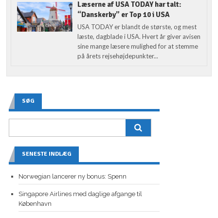
Læserne af USA TODAY har talt:
“Danskerby” er Top 10 i USA
USA TODAY er blandt de største, og mest
læste, dagblade i USA. Hvert år giver avisen
sine mange læsere mulighed for at stemme
på årets rejsehøjdepunkter...
SØG
SENESTE INDLÆG
Norwegian lancerer ny bonus: Spenn
Singapore Airlines med daglige afgange til
København