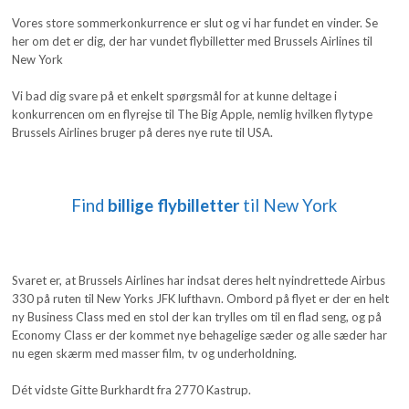
Vores store sommerkonkurrence er slut og vi har fundet en vinder. Se
her om det er dig, der har vundet flybilletter med Brussels Airlines til
New York
Vi bad dig svare på et enkelt spørgsmål for at kunne deltage i
konkurrencen om en flyrejse til The Big Apple, nemlig hvilken flytype
Brussels Airlines bruger på deres nye rute til USA.
Find
billige flybilletter
til New York
Svaret er, at Brussels Airlines har indsat deres helt nyindrettede Airbus
330 på ruten til New Yorks JFK lufthavn. Ombord på flyet er der en helt
ny Business Class med en stol der kan trylles om til en flad seng, og på
Economy Class er der kommet nye behagelige sæder og alle sæder har
nu egen skærm med masser film, tv og underholdning.
Dét vidste Gitte Burkhardt fra 2770 Kastrup.