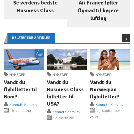
Se verdens bedste
Air France løfter
Business Class
flymad til højere
luftlag
RELATEREDE ARTIKLER
NYHEDER
NYHEDER
NYHEDER
Vandt du
Vandt du
Vandt du
flybilletter til
Business Class
Norwegian
Rom?
billetter til
flybilletter?
USA?
Kenneth Karskov
Kenneth Karskov
16. april 2014
23. september
Kenneth Karskov
2013
12. marts 2014