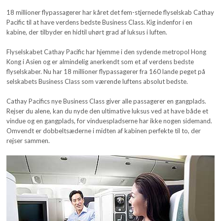
18 millioner flypassagerer har kåret det fem-stjernede flyselskab Cathay
Pacific til at have verdens bedste Business Class. Kig indenfor i en
kabine, der tilbyder en hidtil uhørt grad af luksus i luften.
Flyselskabet Cathay Pacific har hjemme i den sydende metropol Hong
Kong i Asien og er almindelig anerkendt som et af verdens bedste
flyselskaber. Nu har 18 millioner flypassagerer fra 160 lande peget på
selskabets Business Class som værende luftens absolut bedste.
Cathay Pacifics nye Business Class giver alle passagerer en gangplads.
Rejser du alene, kan du nyde den ultimative luksus ved at have både et
vindue og en gangplads, for vinduespladserne har ikke nogen sidemand.
Omvendt er dobbeltsæderne i midten af kabinen perfekte til to, der
rejser sammen.