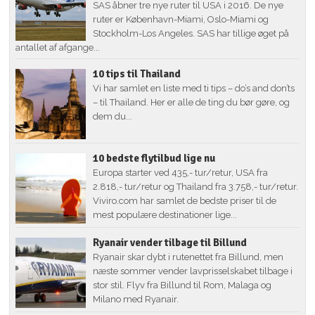
SAS åbner tre nye ruter til USA i 2016. De nye
ruter er København-Miami, Oslo-Miami og
Stockholm-Los Angeles. SAS har tillige øget på
antallet af afgange...
10 tips til Thailand
Vi har samlet en liste med ti tips – do’s and don’ts
– til Thailand. Her er alle de ting du bør gøre, og
dem du...
10 bedste flytilbud lige nu
Europa starter ved 435,- tur/retur, USA fra
2.818,- tur/retur og Thailand fra 3.758,- tur/retur.
Viviro.com har samlet de bedste priser til de
mest populære destinationer lige...
Ryanair vender tilbage til Billund
Ryanair skar dybt i rutenettet fra Billund, men
næste sommer vender lavprisselskabet tilbage i
stor stil. Flyv fra Billund til Rom, Malaga og
Milano med Ryanair.