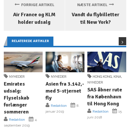
FORRIGE ARTIKEL
NÆSTE ARTIKEL
Air France og KLM
Vandt du flybilletter
holder udsalg
til New York?
RELATEREDE ARTIKLER
NYHEDER
NYHEDER
HONG KONG
,
KINA
,
Emirates
Asien fra 3.142,-
NYHEDER
SAS åbner rute
udsalg:
med 5-stjernet
fra København
Flyselskab
fly
til Hong Kong
forlænger
Redaktion
8.
sommeren
januar 2019
Redaktion
15.
juni 2018
Redaktion
4.
september 2019