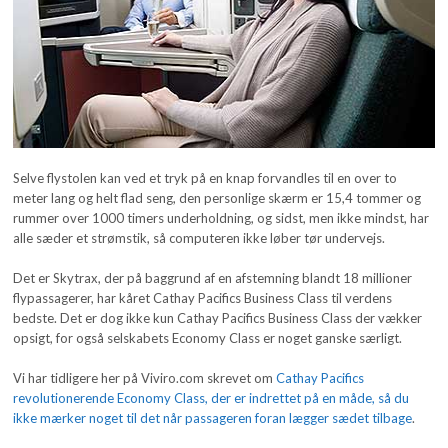
Selve flystolen kan ved et tryk på en knap forvandles til en over to
meter lang og helt flad seng, den personlige skærm er 15,4 tommer og
rummer over 1000 timers underholdning, og sidst, men ikke mindst, har
alle sæder et strømstik, så computeren ikke løber tør undervejs.
Det er Skytrax, der på baggrund af en afstemning blandt 18 millioner
flypassagerer, har kåret Cathay Pacifics Business Class til verdens
bedste. Det er dog ikke kun Cathay Pacifics Business Class der vækker
opsigt, for også selskabets Economy Class er noget ganske særligt.
Vi har tidligere her på Viviro.com skrevet om
Cathay Pacifics
revolutionerende Economy Class, der er indrettet på en måde, så du
ikke mærker noget til det når passageren foran lægger sædet tilbage
.