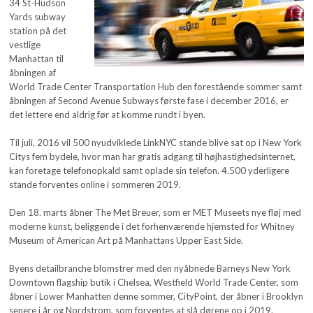
34 St-Hudson
Yards subway
station på det
vestlige
Manhattan til
åbningen af
World Trade Center Transportation Hub den forestående sommer samt
åbningen af Second Avenue Subways første fase i december 2016, er
det lettere end aldrig før at komme rundt i byen.
Til juli, 2016 vil 500 nyudviklede LinkNYC stande blive sat op i New York
Citys fem bydele, hvor man har gratis adgang til højhastighedsinternet,
kan foretage telefonopkald samt oplade sin telefon. 4.500 yderligere
stande forventes online i sommeren 2019.
Den 18. marts åbner The Met Breuer, som er MET Museets nye fløj med
moderne kunst, beliggende i det forhenværende hjemsted for Whitney
Museum of American Art på Manhattans Upper East Side.
Byens detailbranche blomstrer med den nyåbnede Barneys New York
Downtown flagship butik i Chelsea, Westfield World Trade Center, som
åbner i Lower Manhatten denne sommer, CityPoint, der åbner i Brooklyn
senere i år og Nordstrom, som forventes at slå dørene op i 2019.