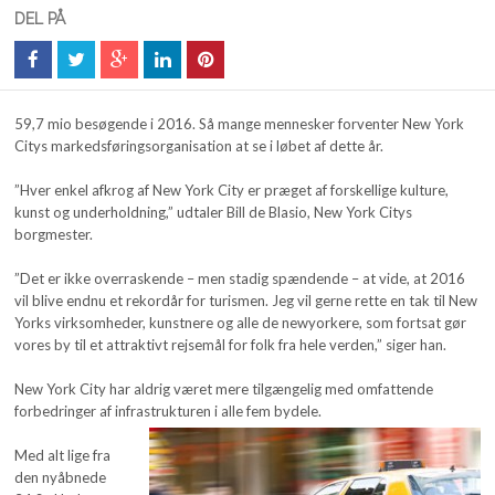
DEL PÅ
59,7 mio besøgende i 2016. Så mange mennesker forventer New York
Citys markedsføringsorganisation at se i løbet af dette år.
”Hver enkel afkrog af New York City er præget af forskellige kulture,
kunst og underholdning,” udtaler Bill de Blasio, New York Citys
borgmester.
”Det er ikke overraskende – men stadig spændende – at vide, at 2016
vil blive endnu et rekordår for turismen. Jeg vil gerne rette en tak til New
Yorks virksomheder, kunstnere og alle de newyorkere, som fortsat gør
vores by til et attraktivt rejsemål for folk fra hele verden,” siger han.
New York City har aldrig været mere tilgængelig med omfattende
forbedringer af infrastrukturen i alle fem bydele.
Med alt lige fra
den nyåbnede