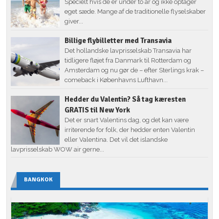
Specielt hvis de er under to år og ikke optager
eget sæde. Mange af de traditionelle flyselskaber
giver...
Billige flybilletter med Transavia
Det hollandske lavprisselskab Transavia har
tidligere fløjet fra Danmark til Rotterdam og
Amsterdam og nu gør de – efter Sterlings krak –
comeback i Københavns Lufthavn...
Hedder du Valentin? Så tag kæresten
GRATIS til New York
Det er snart Valentins dag, og det kan være
irriterende for folk, der hedder enten Valentin
eller Valentina. Det vil det islandske
lavprisselskab WOW air gerne...
BANGKOK