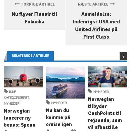
FORRIGE ARTIKEL
NÆSTE ARTIKEL
Nu flyver Finnair til
Anmeldelse:
Fukuoka
Indenrigs i USA med
United Airlines på
First Class
RELATEREDE ARTIKLER
IKKE
NYHEDER
KATEGORISERET
,
Norwegian
NYHEDER
NYHEDER
tilbyder
Nu kan du
Norwegian
CashPoints til
komme på
lancerer ny
rejsende, som
cruise igen
bonus: Spenn
vil afbestille