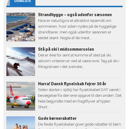
UDVALGTE
Strandhygge – også udenfor sæsonen
Nice er naturligvis et attraktivt rejsemål om
sommeren, hvor solen nydes på de hyggelige
strandbarer, men også udenfor sæsonen er
stedet skønt. Nogle af de mest...
Stå på ski i midsommersolen
Det er ikke for sent at komme af sted på ski,
selvom vinteren er ved at være ovre. Tag på ski i
Riksgränsen i det svenske...
Hurra! Dansk flyselskab fejrer 30 år
Siden starten i 1989 har flyselskabet DAT været i
bevægelse fra den ene opgave til den anden. Det
hele begyndte med en fragtflyver af typen
Short...
Gode børnerabatter
De fleste flyselskaber giver gode rabatter til børn.