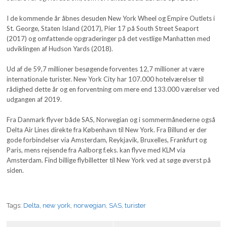
I de kommende år åbnes desuden New York Wheel og Empire Outlets i
St. George, Staten Island (2017), Pier 17 på South Street Seaport
(2017) og omfattende opgraderinger på det vestlige Manhatten med
udviklingen af Hudson Yards (2018).
Ud af de 59,7 millioner besøgende forventes 12,7 millioner at være
internationale turister. New York City har 107.000 hotelværelser til
rådighed dette år og en forventning om mere end 133.000 værelser ved
udgangen af 2019.
Fra Danmark flyver både SAS, Norwegian og i sommermånederne også
Delta Air Lines direkte fra København til New York. Fra Billund er der
gode forbindelser via Amsterdam, Reykjavik, Bruxelles, Frankfurt og
Paris, mens rejsende fra Aalborg f.eks. kan flyve med KLM via
Amsterdam. Find billige flybilletter til New York ved at søge øverst på
siden.
Tags:
Delta
,
new york
,
norwegian
,
SAS
,
turister