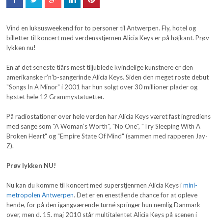
Vind en luksusweekend for to personer til Antwerpen. Fly, hotel og
billetter til koncert med verdensstjernen Alicia Keys er på højkant. Prøv
lykken nu!
En af det seneste tiårs mest tiljublede kvindelige kunstnere er den
amerikanske r’n’b-sangerinde Alicia Keys. Siden den meget roste debut
"Songs In A Minor" i 2001 har hun solgt over 30 millioner plader og
høstet hele 12 Grammystatuetter.
På radiostationer over hele verden har Alicia Keys været fast ingrediens
med sange som "A Woman’s Worth", "No One", "Try Sleeping With A
Broken Heart" og "Empire State Of Mind" (sammen med rapperen Jay-
Z).
Prøv lykken NU!
Nu kan du komme til koncert med superstjenrnen Alicia Keys i
mini-
metropolen Antwerpen
. Det er en enestående chance for at opleve
hende, for på den igangværende turné springer hun nemlig Danmark
over, men d. 15. maj 2010 står multitalentet Alicia Keys på scenen i