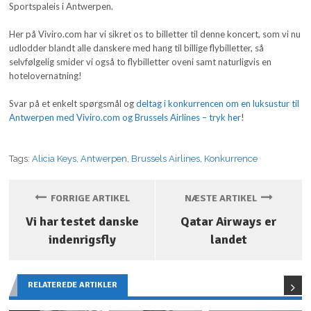
Sportspaleis i Antwerpen.
Her på Viviro.com har vi sikret os to billetter til denne koncert, som vi nu
udlodder blandt alle danskere med hang til billige flybilletter, så
selvfølgelig smider vi også to flybilletter oveni samt naturligvis en
hotelovernatning!
Svar på et enkelt spørgsmål og
deltag i konkurrencen om en luksustur til
Antwerpen med Viviro.com og Brussels Airlines – tryk her
!
Tags:
Alicia Keys
,
Antwerpen
,
Brussels Airlines
,
Konkurrence
FORRIGE ARTIKEL
NÆSTE ARTIKEL
Vi har testet danske
Qatar Airways er
indenrigsfly
landet
RELATEREDE ARTIKLER