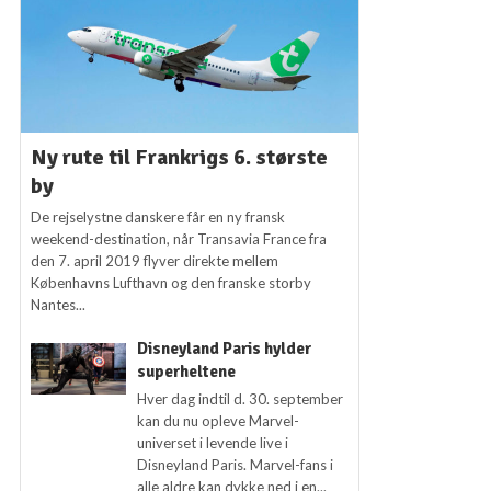
Ny rute til Frankrigs 6. største
by
De rejselystne danskere får en ny fransk
weekend-destination, når Transavia France fra
den 7. april 2019 flyver direkte mellem
Københavns Lufthavn og den franske storby
Nantes...
Disneyland Paris hylder
superheltene
Hver dag indtil d. 30. september
kan du nu opleve Marvel-
universet i levende live i
Disneyland Paris. Marvel-fans i
alle aldre kan dykke ned i en...