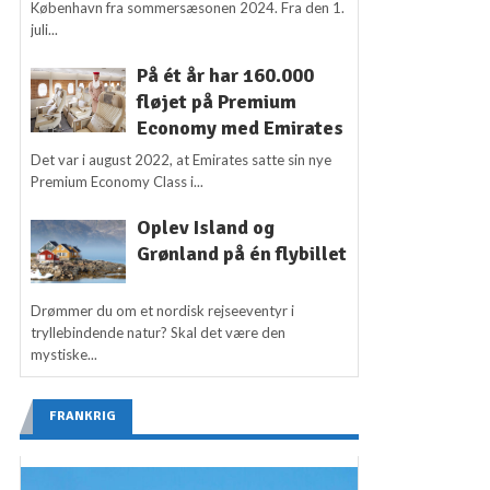
København fra sommersæsonen 2024. Fra den 1.
juli...
På ét år har 160.000
fløjet på Premium
Economy med Emirates
Det var i august 2022, at Emirates satte sin nye
Premium Economy Class i...
Oplev Island og
Grønland på én flybillet
Drømmer du om et nordisk rejseeventyr i
tryllebindende natur? Skal det være den
mystiske...
FRANKRIG