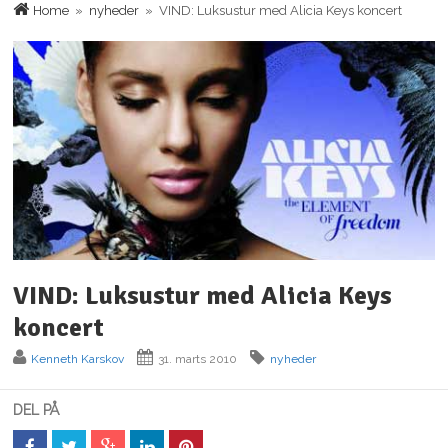
Home
»
nyheder
» VIND: Luksustur med Alicia Keys koncert
VIND: Luksustur med Alicia Keys
koncert
Kenneth Karskov
31. marts 2010
nyheder
DEL PÅ