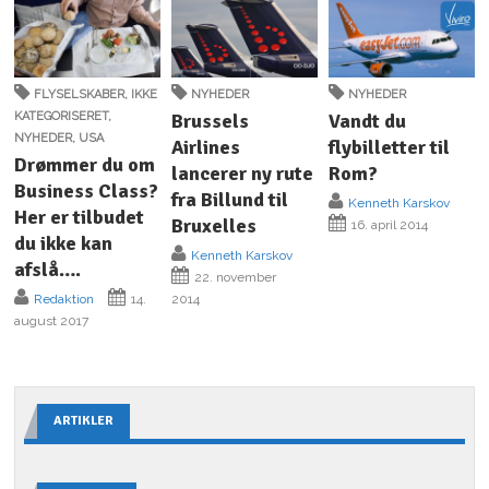
FLYSELSKABER
,
IKKE
NYHEDER
NYHEDER
KATEGORISERET
,
Brussels
Vandt du
NYHEDER
,
USA
Airlines
flybilletter til
Drømmer du om
lancerer ny rute
Rom?
Business Class?
fra Billund til
Kenneth Karskov
Her er tilbudet
Bruxelles
16. april 2014
du ikke kan
Kenneth Karskov
afslå….
22. november
Redaktion
14.
2014
august 2017
ARTIKLER