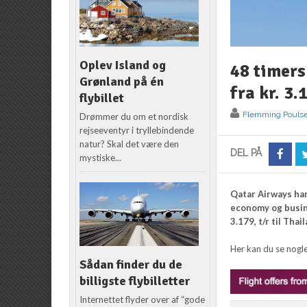
Oplev Island og
48 timer
Grønland på én
fra kr. 3.
flybillet
Flemming Pouls
Drømmer du om et nordisk
rejseeventyr i tryllebindende
natur? Skal det være den
DEL PÅ
mystiske...
Qatar Airways har 
economy og busines
3.179, t/r til Thai
Her kan du se nogl
Sådan finder du de
billigste flybilletter
Internettet flyder over af “gode