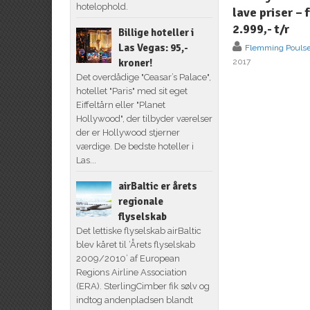
hotelophold.
lave priser – f
2.999,- t/r
Billige hoteller i
Las Vegas: 95,-
Flemming Pouls
kroner!
2017
Det overdådige "Ceasar’s Palace",
hotellet "Paris" med sit eget
Eiffeltårn eller "Planet
Hollywood", der tilbyder værelser
der er Hollywood stjerner
værdige. De bedste hoteller i
Las...
airBaltic er årets
regionale
flyselskab
Det lettiske flyselskab airBaltic
blev kåret til ‘Årets flyselskab
2009/2010’ af European
Regions Airline Association
(ERA). SterlingCimber fik sølv og
indtog andenpladsen blandt