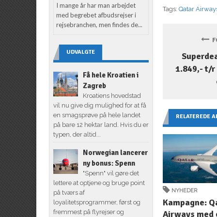
I mange år har man arbejdet
Tags:
Qatar Airway
med begrebet afbudsrejser i
rejsebranchen, men findes de...
FO
UDVALGTE
Superdeal
1.849,- t/
Få hele Kroatien i
Zagreb
Kroatiens hovedstad
vil nu give dig mulighed for at få
en smagsprøve på hele landet
RELATEREDE A
på bare 12 hektar land. Hvis du er
typen, der altid...
Norwegian lancerer
ny bonus: Spenn
"Spenn" vil gøre det
lettere at optjene og bruge point
NYHEDER
på tværs af
Kampagne: Q
loyalitetsprogrammer, først og
fremmest på flyrejser og
Airways med 