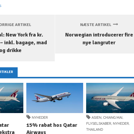
s
RRIGE ARTIKEL
NÆSTE ARTIKEL
: New York fra kr.
Norwegian introducerer fire
r – inkl. bagage, mad
nye langruter
og drikke
RTIKLER
NYHEDER
ASIEN
,
CHIANG MAI
,
atar
15% rabat hos Qatar
FLYSELSKABER
,
NYHEDER
,
THAILAND
ekstra
Airways