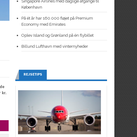
Singapore Airlines med daglige afgange til
København
På ét år har 160.000 fløjet på Premium
Economy med Emirates
Oplev Island og Grønland på én flybillet
Billund Lufthavn med vinternyheder
REJSETIPS
åde
 kr.