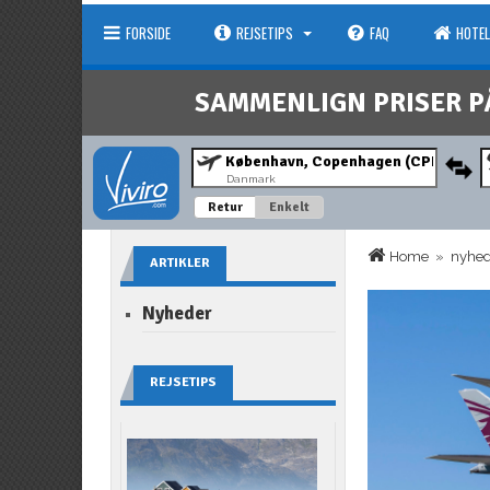
FORSIDE
REJSETIPS
FAQ
HOTEL
SAMMENLIGN PRISER P
Danmark
Retur
Enkelt
Home
»
nyhe
ARTIKLER
Nyheder
REJSETIPS