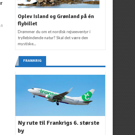
r
Thailand: Fra kr.
2.995,-
i
8.945,- t/r
Flemming Poulsen
19.
Oplev Island og Grønland på én
april 2016
Flemming Poulsen
26.
flybillet
16
maj 2016
2
Drømmer du om et nordisk rejseeventyr i
tryllebindende natur? Skal det være den
mystiske...
FRANKRIG
Ny rute til Frankrigs 6. største
by