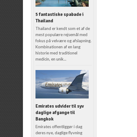
5 fantastiske spabade i
Thailand
Thailand er kendt som et af de
mest populære rejsemål med
fokus på velvære og afslapning.
Kombinationen af en lang
historie med traditionel
medicin, en unik...
Emirates udvider til syv
daglige afgange til
Bangkok
Emirates offentliggør i dag
deres nye, daglige flyvning