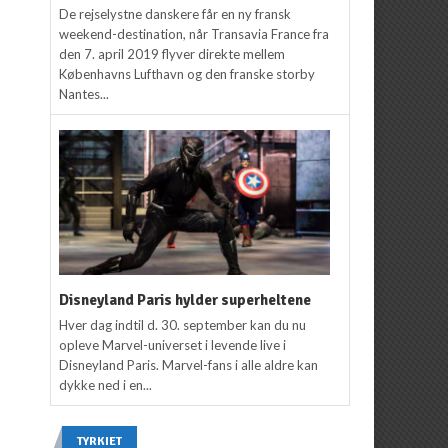
De rejselystne danskere får en ny fransk
weekend-destination, når Transavia France fra
den 7. april 2019 flyver direkte mellem
Københavns Lufthavn og den franske storby
Nantes...
Disneyland Paris hylder superheltene
Hver dag indtil d. 30. september kan du nu
opleve Marvel-universet i levende live i
Disneyland Paris. Marvel-fans i alle aldre kan
dykke ned i en...
TYRKIET