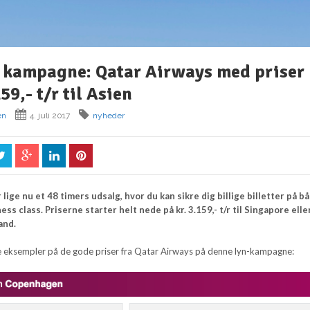
s kampagne: Qatar Airways med priser
159,- t/r til Asien
en
4. juli 2017
nyheder
lige nu et 48 timers udsalg, hvor du kan sikre dig billige billetter på b
s class. Priserne starter helt nede på kr. 3.159,- t/r til Singapore eller
land.
e eksempler på de gode priser fra Qatar Airways på denne lyn-kampagne: