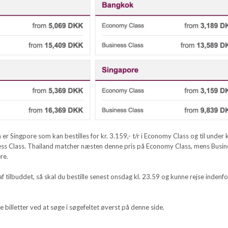
n er Singpore som kan bestilles for kr. 3.159,- t/r i Economy Class og til under k
iness Class. Thailand matcher næsten denne pris på Economy Class, mens Busin
re.
af tilbuddet, så skal du bestille senest onsdag kl. 23.59 og kunne rejse indenf
.
e billetter ved at søge i søgefeltet øverst på denne side.