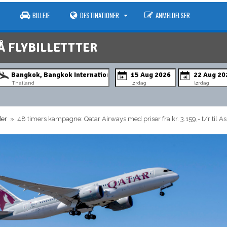
BILLEJE
DESTINATIONER
ANMELDELSER
Å FLYBILLETTTER
Thailand
lørdag
lørdag
der
» 48 timers kampagne: Qatar Airways med priser fra kr. 3.159,- t/r til As