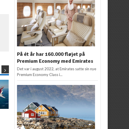
På ét år har 160.000 fløjet på
Premium Economy med Emirates
Det var i august 2022, at Emirates satte sin nye
Premium Economy Class i...
NYHEDER
NYHEDER
Uhørt lav pris for
Qatar Airways med
Business Class til
kampagnepriser fra kr.