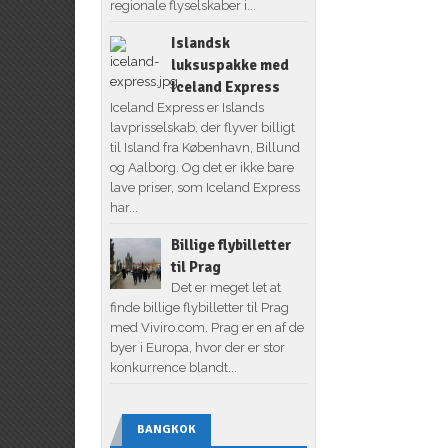
regionale flyselskaber i...
Islandsk
luksuspakke med
Iceland Express
Iceland Express er Islands
lavprisselskab, der flyver billigt
til Island fra København, Billund
og Aalborg. Og det er ikke bare
lave priser, som Iceland Express
har...
Billige flybilletter
til Prag
Det er meget let at
finde billige flybilletter til Prag
med Viviro.com. Prag er en af de
byer i Europa, hvor der er stor
konkurrence blandt...
BANGKOK