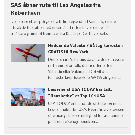
SAS åbner rute til Los Angeles fra
København
Den store efterspørgsel fra fritidsrejsende i Danmark, en mere
attraktiv tidstabel medvirker til, at ruten bliver en del af
trafikprogrammet fremover fra Kastrup. Der bliver seks...
Hedder du Valentin? Så tag kæresten
GRATIS til New York
Det er snart Valentins dag, og det kan være
irriterende for folk, der hedder enten
Valentin eller Valentina. Det vil det
islandske lavprisselskab WOW air gerne...
Læserne af USA TODAY har talt:
“Danskerby” er Top 10 i USA
USA TODAY er blandt de største, og mest
læste, dagblade i USA. Hvert år giver avisen
sine mange læsere mulighed for at stemme
på årets rejsehøjdepunkter...