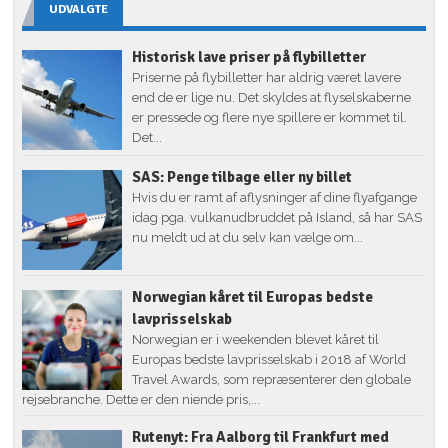
UDVALGTE
Historisk lave priser på flybilletter
Priserne på flybilletter har aldrig været lavere
end de er lige nu. Det skyldes at flyselskaberne
er pressede og flere nye spillere er kommet til.
Det...
SAS: Penge tilbage eller ny billet
Hvis du er ramt af aflysninger af dine flyafgange
idag pga. vulkanudbruddet på Island, så har SAS
nu meldt ud at du selv kan vælge om...
Norwegian kåret til Europas bedste
lavprisselskab
Norwegian er i weekenden blevet kåret til
Europas bedste lavprisselskab i 2018 af World
Travel Awards, som repræsenterer den globale
rejsebranche. Dette er den niende pris,...
Rutenyt: Fra Aalborg til Frankfurt med