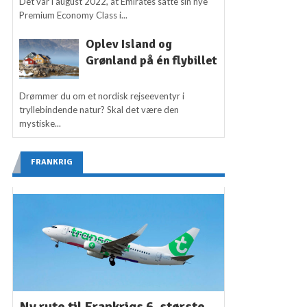
Det var i august 2022, at Emirates satte sin nye
Premium Economy Class i...
Oplev Island og
Grønland på én flybillet
Drømmer du om et nordisk rejseeventyr i
tryllebindende natur? Skal det være den
mystiske...
FRANKRIG
Ny rute til Frankrigs 6. største