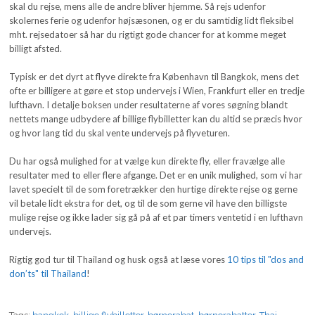
skal du rejse, mens alle de andre bliver hjemme. Så rejs udenfor
skolernes ferie og udenfor højsæsonen, og er du samtidig lidt fleksibel
mht. rejsedatoer så har du rigtigt gode chancer for at komme meget
billigt afsted.
Typisk er det dyrt at flyve direkte fra København til Bangkok, mens det
ofte er billigere at gøre et stop undervejs i Wien, Frankfurt eller en tredje
lufthavn. I detalje boksen under resultaterne af vores søgning blandt
nettets mange udbydere af billige flybilletter kan du altid se præcis hvor
og hvor lang tid du skal vente undervejs på flyveturen.
Du har også mulighed for at vælge kun direkte fly, eller fravælge alle
resultater med to eller flere afgange. Det er en unik mulighed, som vi har
lavet specielt til de som foretrækker den hurtige direkte rejse og gerne
vil betale lidt ekstra for det, og til de som gerne vil have den billigste
mulige rejse og ikke lader sig gå på af et par timers ventetid i en lufthavn
undervejs.
Rigtig god tur til Thailand og husk også at læse vores
10 tips til "dos and
don’ts" til Thailand
!