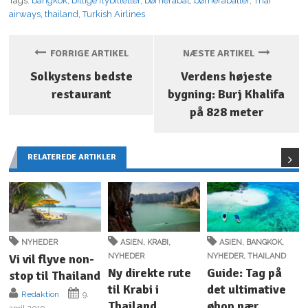
Tags:
bangkok
,
billige flybilletter
,
børnerabat
,
børnerabatter
,
Thai
airways
,
thailand
,
Turkish Airlines
FORRIGE ARTIKEL
NÆSTE ARTIKEL
Solkystens bedste
Verdens højeste
restaurant
bygning: Burj Khalifa
på 828 meter
RELATEREDE ARTIKLER
NYHEDER
ASIEN
,
KRABI
,
ASIEN
,
BANGKOK
,
Vi vil flyve non-
NYHEDER
NYHEDER
,
THAILAND
Ny direkte rute
Guide: Tag på
stop til Thailand
til Krabi i
det ultimative
Redaktion
9.
Thailand
øhop nær
april 2019