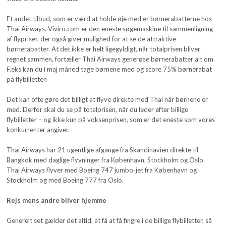
Et andet tilbud, som er værd at holde øje med er børnerabatterne hos
Thai Airways. Viviro.com er den eneste søgemaskine til sammenligning
af flypriser, der også giver mulighed for at se de attraktive
børnerabatter. At det ikke er helt ligegyldigt, når totalprisen bliver
regnet sammen, fortæller Thai Airways generøse børnerabatter alt om.
F.eks kan du i maj måned tage børnene med og score 75% børnerabat
på flybilletten
Det kan ofte gøre det billigt at flyve direkte med Thai når børnene er
med. Derfor skal du se på totalprisen, når du leder efter billige
flybilletter – og ikke kun på voksenprisen, som er det eneste som vores
konkurrenter angiver.
Thai Airways har 21 ugentlige afgange fra Skandinavien direkte til
Bangkok med daglige flyvninger fra København, Stockholm og Oslo.
Thai Airways flyver med Boeing 747 jumbo-jet fra København og
Stockholm og med Boeing 777 fra Oslo.
Rejs mens andre bliver hjemme
Generelt set gælder det altid, at få at få fingre i de billige flybilletter, så