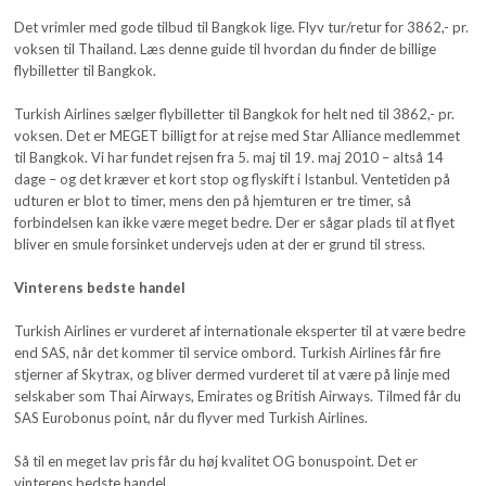
Det vrimler med gode tilbud til Bangkok lige. Flyv tur/retur for 3862,- pr.
voksen til Thailand. Læs denne guide til hvordan du finder de billige
flybilletter til Bangkok.
Turkish Airlines sælger flybilletter til Bangkok for helt ned til 3862,- pr.
voksen. Det er MEGET billigt for at rejse med Star Alliance medlemmet
til Bangkok. Vi har fundet rejsen fra 5. maj til 19. maj 2010 – altså 14
dage – og det kræver et kort stop og flyskift i Istanbul. Ventetiden på
udturen er blot to timer, mens den på hjemturen er tre timer, så
forbindelsen kan ikke være meget bedre. Der er sågar plads til at flyet
bliver en smule forsinket undervejs uden at der er grund til stress.
Vinterens bedste handel
Turkish Airlines er vurderet af internationale eksperter til at være bedre
end SAS, når det kommer til service ombord. Turkish Airlines får fire
stjerner af Skytrax, og bliver dermed vurderet til at være på linje med
selskaber som Thai Airways, Emirates og British Airways. Tilmed får du
SAS Eurobonus point, når du flyver med Turkish Airlines.
Så til en meget lav pris får du høj kvalitet OG bonuspoint. Det er
vinterens bedste handel.