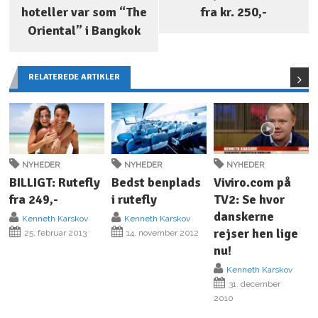
hoteller var som “The
fra kr. 250,-
Oriental” i Bangkok
RELATEREDE ARTIKLER
NYHEDER
NYHEDER
NYHEDER
BILLIGT: Rutefly
Bedst benplads
Viviro.com på
fra 249,-
i rutefly
TV2: Se hvor
danskerne
Kenneth Karskov
Kenneth Karskov
rejser hen lige
25. februar 2013
14. november 2012
nu!
Kenneth Karskov
31. december
2010