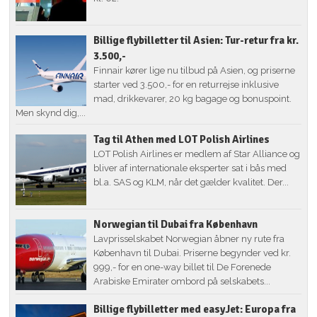
Billige flybilletter til Asien: Tur-retur fra kr.
3.500,-
Finnair kører lige nu tilbud på Asien, og priserne
starter ved 3.500,- for en returrejse inklusive
mad, drikkevarer, 20 kg bagage og bonuspoint.
Men skynd dig,...
Tag til Athen med LOT Polish Airlines
LOT Polish Airlines er medlem af Star Alliance og
bliver af internationale eksperter sat i bås med
bl.a. SAS og KLM, når det gælder kvalitet. Der...
Norwegian til Dubai fra København
Lavprisselskabet Norwegian åbner ny rute fra
København til Dubai. Priserne begynder ved kr.
999,- for en one-way billet til De Forenede
Arabiske Emirater ombord på selskabets...
Billige flybilletter med easyJet: Europa fra