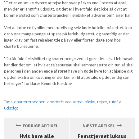
"Det er en smule dyrere at rejse henover påsken end i resten af april,
men der er langt fra udsolgt, og det er i hvert fald slet ikke så dyrt at
komme afsted som charterbranchen i øjeblikket advarer om", siger han.
Ved at købe en flybillet med rutefly og selv finde hotellet på nettet, kan
der være mange penge at spare på feriebudgettet, og samtidig er der
ingen krav om fast rejselængde på syv eller fjorten dage som hos
charterbureauerne.
"Du får fuld fleksibilitet og sparer penge ved at gøre det selv. Helt basalt
handler det om, at hvis et rejsebureau skal sammensætte din tur, så skal
personen i den anden ende af røret have sin gode hyre for at hjælpe dig,
og den ekstra omkostning er der kun én til at betale, og det er dig som
forbruger", forklarer Kenneth Karskov.
Tags:
charterbranchen
,
charterbureauerne
,
påske
,
rejser
,
rutefly
,
udsolgt
FORRIGE ARTIKEL
NÆSTE ARTIKEL
Hvis bare alle
Femstjernet luksus