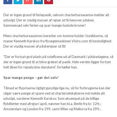
Der er ingen grund til feriepanik, selvom charterbureauerne melder alt
udsolgt. Der er stadig masser af rejser at få henover påsken.
Sammensæt selv ferien og spar mange tusinde kroner!
Mens charterbureauernes beretter om tomme hylder i butikkerne, så
maner Kenneth Karskov fra flysøgemaskinen Viviro.com til besindighed:
Der er stadig masser af påskerejser at få!
"Der er fortsat god plads på ruteflyene ud af Danmark i påskedagene, så
der er ingen grund til at blive grebet af panik. Hele verden ligger fortsat
helt åben for rejselystne danskere", fortæller han.
Spar mange penge – gør det selv!
Tilmed er flypriserne rigtigt gunstige lige nu, så for forbrugerne kan der
sågar være penge at spare ved at charterselskaberne må melde alt
udsolgt, vurderer Kenneth Karskov. Som eksempel på de billige
flybilletter med afrejse i april, nævner han bl.a. Berlin fra kr. 124,-,
Amsterdam og London fra 199, samt Wien og Mallorca fra 299,-.