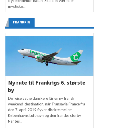
tryllebindende natur? Skal det være den
mystiske...
FRANKRIG
Ny rute til Frankrigs 6. største
by
De rejselystne danskere får en ny fransk
weekend-destination, når Transavia France fra
den 7. april 2019 flyver direkte mellem
Københavns Lufthavn og den franske storby
Nantes...