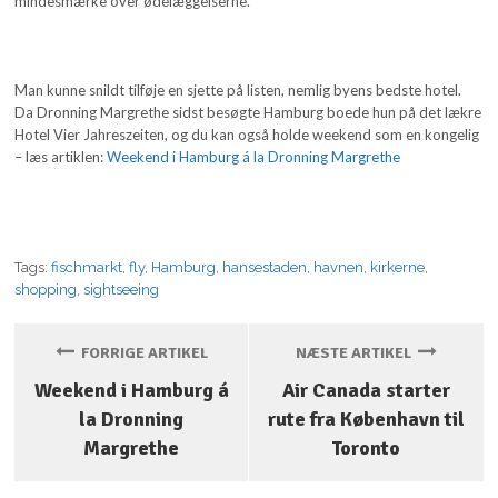
mindesmærke over ødelæggelserne.
Man kunne snildt tilføje en sjette på listen, nemlig byens bedste hotel.
Da Dronning Margrethe sidst besøgte Hamburg boede hun på det lækre
Hotel Vier Jahreszeiten, og du kan også holde weekend som en kongelig
– læs artiklen:
Weekend i Hamburg á la Dronning Margrethe
Tags:
fischmarkt
,
fly
,
Hamburg
,
hansestaden
,
havnen
,
kirkerne
,
shopping
,
sightseeing
FORRIGE ARTIKEL
NÆSTE ARTIKEL
Weekend i Hamburg á
Air Canada starter
la Dronning
rute fra København til
Margrethe
Toronto