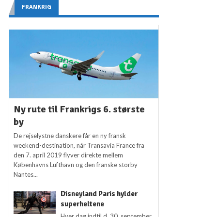
FRANKRIG
Ny rute til Frankrigs 6. største
by
De rejselystne danskere får en ny fransk
weekend-destination, når Transavia France fra
den 7. april 2019 flyver direkte mellem
Københavns Lufthavn og den franske storby
Nantes...
Disneyland Paris hylder
superheltene
Hver dag indtil d. 30. september