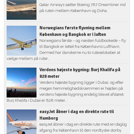
Qatar Airways sætter Boeing 787 Dreamliner ind
på ruten mellem København og Doha.
Norwegians første flyvning mellem
København og Bangkok er i luften
Norwegians første – og næsten fuldbookede – fly
til Bangkok er lettet fra Københavns Lufthavn.
Dermed har danskerne nu to ruteselskaber at
vælge mellem på ruter...
Verdens højeste bygning: Burj Khalifa på
828 meter
Verdens højeste bygning ligger i Dubai, og efter
megen hemmelighedskræmmeri er højden på
verdens højeste bygning endelig blevet afsløret:
Burj Khalifa i Dubai er 828 meter...
easyJet åbner i dag en direkte rute til
Hamborg
easyJet åbner i dag en direkte rute med en daglig
afgang fra København til den nordtyske storby