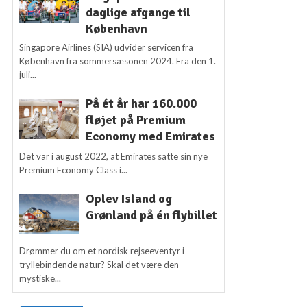
daglige afgange til
København
Singapore Airlines (SIA) udvider servicen fra
København fra sommersæsonen 2024. Fra den 1.
juli...
På ét år har 160.000
fløjet på Premium
Economy med Emirates
Det var i august 2022, at Emirates satte sin nye
Premium Economy Class i...
Oplev Island og
Grønland på én flybillet
Drømmer du om et nordisk rejseeventyr i
tryllebindende natur? Skal det være den
mystiske...