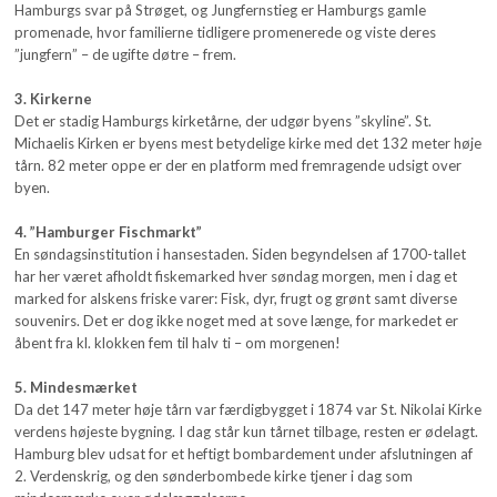
Hamburgs svar på Strøget, og Jungfernstieg er Hamburgs gamle
promenade, hvor familierne tidligere promenerede og viste deres
”jungfern” – de ugifte døtre – frem.
3. Kirkerne
Det er stadig Hamburgs kirketårne, der udgør byens ”skyline”. St.
Michaelis Kirken er byens mest betydelige kirke med det 132 meter høje
tårn. 82 meter oppe er der en platform med fremragende udsigt over
byen.
4. ”Hamburger Fischmarkt”
En søndagsinstitution i hansestaden. Siden begyndelsen af 1700-tallet
har her været afholdt fiskemarked hver søndag morgen, men i dag et
marked for alskens friske varer: Fisk, dyr, frugt og grønt samt diverse
souvenirs. Det er dog ikke noget med at sove længe, for markedet er
åbent fra kl. klokken fem til halv ti – om morgenen!
5. Mindesmærket
Da det 147 meter høje tårn var færdigbygget i 1874 var St. Nikolai Kirke
verdens højeste bygning. I dag står kun tårnet tilbage, resten er ødelagt.
Hamburg blev udsat for et heftigt bombardement under afslutningen af
2. Verdenskrig, og den sønderbombede kirke tjener i dag som