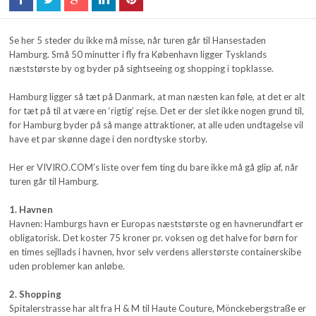
Se her 5 steder du ikke må misse, når turen går til Hansestaden
Hamburg. Små 50 minutter i fly fra København ligger Tysklands
næststørste by og byder på sightseeing og shopping i topklasse.
Hamburg ligger så tæt på Danmark, at man næsten kan føle, at det er alt
for tæt på til at være en ‘rigtig’ rejse. Det er der slet ikke nogen grund til,
for Hamburg byder på så mange attraktioner, at alle uden undtagelse vil
have et par skønne dage i den nordtyske storby.
Her er VIVIRO.COM’s liste over fem ting du bare ikke må gå glip af, når
turen går til Hamburg.
1. Havnen
Havnen: Hamburgs havn er Europas næststørste og en havnerundfart er
obligatorisk. Det koster 75 kroner pr. voksen og det halve for børn for
en times sejllads i havnen, hvor selv verdens allerstørste containerskibe
uden problemer kan anløbe.
2. Shopping
Spitalerstrasse har alt fra H & M til Haute Couture, Mönckebergstraße er