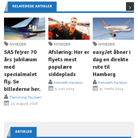
RELATEREDE ARTIKLER
NYHEDER
NYHEDER
NYHEDER
SAS fejrer 70
Afsløring: Her er
easyJet åbner i
års jubilæum
flyets mest
dag en direkte
med
populære
rute til
specialmalet
siddeplads
Hamborg
fly. Se
Kenneth Karskov
Kenneth Karskov
billederne her.
5. juni 2014
31. marts 2014
Flemming Poulsen
24. august 2016
ARTIKLER