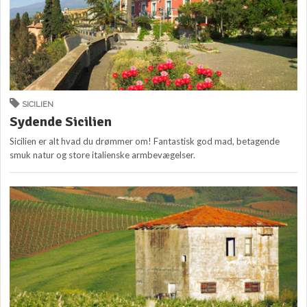
SICILIEN
Sydende Sicilien
Sicilien er alt hvad du drømmer om! Fantastisk god mad, betagende
smuk natur og store italienske armbevægelser.