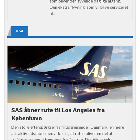
som bliver den syvende daglige afgang.
Den ekstra flyvning, som vil blive serviceret
af...
USA
SAS åbner rute til Los Angeles fra
København
Den store efterspørgsel fra fritidsrejsende i Danmark, en mere
attraktiv tidstabel medvirker til, at ruten bliver en del af
trafikprogrammet fremover fra Kastrup. Der bliver seks...