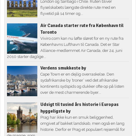
London og Santiago i Chile. Ruten bliver
flyselskabets længste direkte rute med en
flyvetid på 14 timer og...
Air Canada starter rute fra København til
Toronto
Viviro.com kan nu løfte sløret for en ny rute fra
Københavns Lufthavn til Canada. Det er Star
Alliance-medlemmet Air Canada, der 24. juni
2010 starter daglige...
Verdens smukkeste by
Cape Town er en dejlig overraskelse. Den
sydafrikanske by ’troner’ ved det afrikanske
kontinents sydspids og dukker ofte op på listen
over de mest charmerende byer...
Udsigt til tusind års historie i Europas
hyggeligste by
Prag har ikke kun en smuk beliggenhed,
omgivet af bakket landskab, men også en lang
historie. Derfor er Prag et populært rejsemål for
de mange, som...