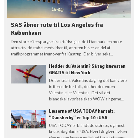
SAS åbner rute til Los Angeles fra
København
Den store efterspørgsel fra fritidsrejsende i Danmark, en mere
attraktiv tidstabel medvirker til, at ruten bliver en del af
trafikprogrammet fremover fra Kastrup. Der bliver seks...
Hedder du Valentin? Så tag kæresten
GRATIS til New York
Det er snart Valentins dag, og det kan være
irriterende for folk, der hedder enten
Valentin eller Valentina. Det vil det
islandske lavprisselskab WOW air gerne...
Læserne af USA TODAY har talt:
“Danskerby” er Top 10 i USA
USA TODAY er blandt de største, og mest
læste, dagblade i USA. Hvert år giver avisen
sine mange læsere mulighed for at stemme