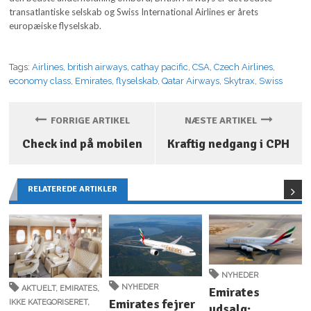
transatlantiske selskab og Swiss International Airlines er årets
europæiske flyselskab.
Tags:
Airlines
,
british airways
,
cathay pacific
,
CSA
,
Czech Airlines
,
economy class
,
Emirates
,
flyselskab
,
Qatar Airways
,
Skytrax
,
Swiss
FORRIGE ARTIKEL
NÆSTE ARTIKEL
Check ind på mobilen
Kraftig nedgang i CPH
RELATEREDE ARTIKLER
NYHEDER
NYHEDER
AKTUELT
,
EMIRATES
,
Emirates
Emirates fejrer
IKKE KATEGORISERET
,
udsalg: