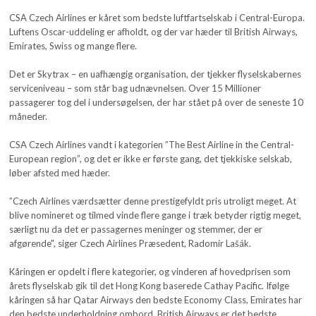
CSA Czech Airlines er kåret som bedste luftfartselskab i Central-Europa.
Luftens Oscar-uddeling er afholdt, og der var hæder til British Airways,
Emirates, Swiss og mange flere.
Det er Skytrax – en uafhængig organisation, der tjekker flyselskabernes
serviceniveau – som står bag udnævnelsen. Over 15 Millioner
passagerer tog del i undersøgelsen, der har stået på over de seneste 10
måneder.
CSA Czech Airlines vandt i kategorien ”The Best Airline in the Central-
European region”, og det er ikke er første gang, det tjekkiske selskab,
løber afsted med hæder.
”Czech Airlines værdsætter denne prestigefyldt pris utroligt meget. At
blive nomineret og tilmed vinde flere gange i træk betyder rigtig meget,
særligt nu da det er passagernes meninger og stemmer, der er
afgørende", siger Czech Airlines Præsedent, Radomír Lašák.
Kåringen er opdelt i flere kategorier, og vinderen af hovedprisen som
årets flyselskab gik til det Hong Kong baserede Cathay Pacific. Ifølge
kåringen så har Qatar Airways den bedste Economy Class, Emirates har
den bedste underholdning ombord, British Airways er det bedste