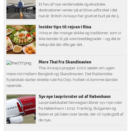
Et hav af nye verdensdele og eksotiske
destinationer venter på at blive udforsket i det
nye år. British Airways har givet et bud på de 5...
Insider tips til rejsen i Kina
I Kina er der mange skikke og traditioner, som vi
ikke kender til på vore breddegrader – og det er
netop det der ofte gør det...
Mere Thai fra Skandinavien
Thai Airways propper 1000 sæder om ugen
mere ind mellem Bangkok og Skandinavien. Det thailandske
flyselskab starter direkte rute fra Oslo, hvilket vil komme danske
rejsende...
Syv nye lavprisruter ud af København
Lavprisselskabet Norwegian åbner syv nye ruter
fra København i 2012. Frankrig, Bulgarien og
Italien er på listen over lande, der vil nyde godt af
de nye...