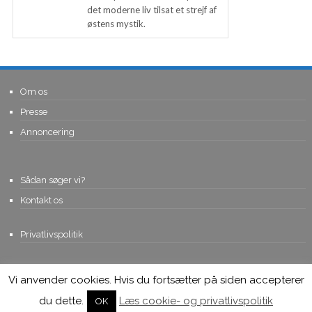
det moderne liv tilsat et strejf af
østens mystik.
Om os
Presse
Annoncering
Sådan søger vi?
Kontakt os
Privatlivspolitik
Vi anvender cookies. Hvis du fortsætter på siden accepterer
© Copyright 2015, Viviro.com ApS
- Alle rettigheder forbeholdes. Vi
tager forbehold for fejlagtige priser.
du dette.
Læs cookie- og privatlivspolitik
OK