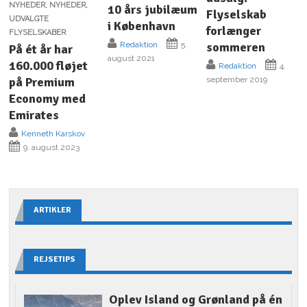
NYHEDER
,
NYHEDER
,
10 års jubilæum
Flyselskab
UDVALGTE
i København
forlænger
FLYSELSKABER
sommeren
Redaktion
5.
På ét år har
august 2021
160.000 fløjet
Redaktion
4.
september 2019
på Premium
Economy med
Emirates
Kenneth Karskov
9. august 2023
ARTIKLER
REJSETIPS
Oplev Island og Grønland på én