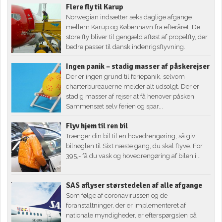
Flere fly til Karup
Norwegian indsætter seks daglige afgange
mellem Karup og København fra efteråret. De
store fly bliver til gengæld afløst af propelfly, der
bedre passer til dansk indenrigsflyvning.
Ingen panik – stadig masser af påskerejser
Der er ingen grund til feriepanik, selvom
charterbureauerne melder alt udsolgt. Der er
stadig masser af rejser at få henover påsken.
Sammensæt selv ferien og spar...
Flyv hjem til ren bil
Trænger din bil til en hovedrengøring, så giv
bilnøglen til Sixt næste gang, du skal flyve. For
395,- få du vask og hovedrengøring af bilen i...
SAS aflyser størstedelen af alle afgange
Som følge af coronavirussen og de
foranstaltninger, der er implementeret af
nationale myndigheder, er efterspørgslen på