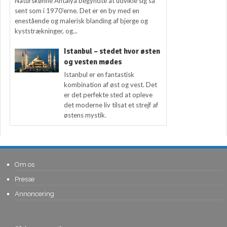
Naturskønne Antalya begyndte at udvikle sig så
sent som i 1970’erne. Det er en by med en
enestående og malerisk blanding af bjerge og
kyststrækninger, og...
Istanbul – stedet hvor østen
og vesten mødes
Istanbul er en fantastisk
kombination af øst og vest. Det
er det perfekte sted at opleve
det moderne liv tilsat et strejf af
østens mystik.
Om os
Presse
Annoncering