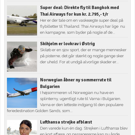
Super deal: Direkte fly til Bangkok med
Thai Airways for kun kr. 2.795,- t/r
Her er der tale om en vaskeægte super deal på
flybilletter til Thailand. Thai Airways har lige nu
en kampagne, som byder på nogle af de...
Skihjelm er lovkrav i Østrig
Skiløb er en sjov sport, der er mange mennesker
på pisterne, det går stærkt og nogle gange sker
der uheld. For at undgå alvorlige skader er...
Norwegian åbner ny sommerrute til
Bulgarien
I højsommeren vil Norwegian nu have en
splinterny, ugentligt rute til Varna i Bulgarien.
Varna er den letteste indgang til den populære
feriedestination Golden Sands, som...
Lufthansa strejke afblæst
Den varede kun én dag. Strejken i Lufthansa blev
en kort affære, og passagererne kan nu ånde