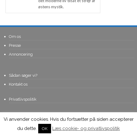
det moderne liv tilsat et strejf af
østens mystik.
Om os
Presse
Annoncering
Sådan søger vi?
Kontakt os
Privatlivspolitik
Vi anvender cookies. Hvis du fortsætter på siden accepterer
© Copyright 2015, Viviro.com ApS
- Alle rettigheder forbeholdes. Vi
tager forbehold for fejlagtige priser.
du dette.
Læs cookie- og privatlivspolitik
OK