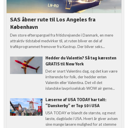
SAS åbner rute til Los Angeles fra
København
Den store efterspørgsel fra fritidsrejsende i Danmark, en mere
attraktiv tidstabel medvirker til, at ruten bliver en del af
trafikprogrammet fremover fra Kastrup. Der bliver seks...
Hedder du Valentin? Så tag kæresten
GRATIS til New York
Det er snart Valentins dag, og det kan være
irriterende for folk, der hedder enten
Valentin eller Valentina. Det vil det
islandske lavprisselskab WOW air gerne...
Læserne af USA TODAY har talt:
“Danskerby” er Top 10 i USA
USA TODAY er blandt de største, og mest
læste, dagblade i USA. Hvert år giver avisen
sine mange læsere mulighed for at stemme