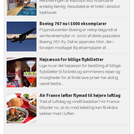
Renoveringen af Radisson Blu Arlandia er
endelig færdig. Resultatet er et hotel i absolut
topklasse.
Boeing 767 nu i 1000 eksemplarer
Flyproducenten Boeing er netop begyndt at
samle eksemplar nr. 1000 af deres populære
Boeing 767-fly. Det er japanske ANA, der i
forvejen modtaget 89 eksemplarer af...
Højsæson for billige flybilletter
Lige nu er det højsæson for bestilling af billige
flybilletter til forårets og sommerens rejser og
muligheder for at finde lave priser har aldrig
været bedre....
Air France løfter flymad til højere luftlag
Træt af luftsteg og vindfrikadeller? Air France
tilbyder nu, at du mod betaling kan få ekstra
lækker mad i luften.