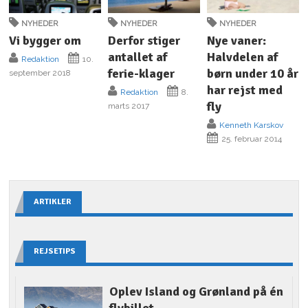
NYHEDER
NYHEDER
NYHEDER
Vi bygger om
Derfor stiger
Nye vaner:
antallet af
Halvdelen af
Redaktion
10.
ferie-klager
børn under 10 år
september 2018
har rejst med
Redaktion
8.
fly
marts 2017
Kenneth Karskov
25. februar 2014
ARTIKLER
REJSETIPS
Oplev Island og Grønland på én
flybillet