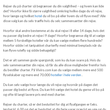
Rejser du på charter så begrænser du din valgfrihed – og hvem kan lide
det? Hvorfor ikke få større valgfrihed omkring hvilke dage du vil rejse,
hvor længe og hvilket
hotel
du vil bo på eller hvem du vil flyve med? Alle
disse valg kan du selv træffe hvis du selc sammensætter din rejse.
Hvorfor skal andre bestemme at du skal rejse i 8 eller 14 dage, hvis det
nu passer dig bedre at rejse i 9 dage? Hvorfor begrænse dig til at vælge
mellem 5 forskellige hoteller når du kan vælge mellem flere hundrede?
Hvorfor sidde i et tætpakket charterfly med minimal benplads når du
kan flyve rutefly og sidde behageligt?
Det er alt sammen gode spørgsmål, som ku du kan svare på. Hvis du
selv sammensætter din rejse, så får du alle disse muligheder fremfor hvis
du bestiller charter. På Viviro.com kan du vælge mellem mere end 500
flyselskaber og mere end 70.000
hoteller i hele verden
.
Du kan selv vælge hvor længe du vil rejse og hvornår på dagen det
passer dig bedst at flyve. Du kan frit vælge det hotel du gerne vil bo på
og ofte til langt lavere pris end med charter.
Rejser du charter, så er det besluttet for dig at flyafgangen er f.eks.
lørdag kl. 6.00 og det er besluttet at din ferie varer præcist en uge og du