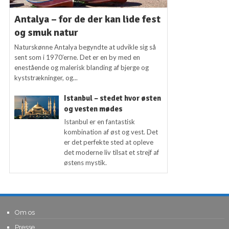
Antalya – for de der kan lide fest
og smuk natur
Naturskønne Antalya begyndte at udvikle sig så
sent som i 1970’erne. Det er en by med en
enestående og malerisk blanding af bjerge og
kyststrækninger, og...
Istanbul – stedet hvor østen
og vesten mødes
Istanbul er en fantastisk
kombination af øst og vest. Det
er det perfekte sted at opleve
det moderne liv tilsat et strejf af
østens mystik.
Om os
Presse