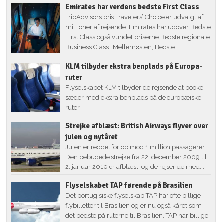
Emirates har verdens bedste First Class
TripAdvisors pris Travelers’ Choice er udvalgt af
millioner af rejsende. Emirates har udover Bedste
First Class også vundet priserne Bedste regionale
Business Class i Mellemøsten, Bedste...
KLM tilbyder ekstra benplads på Europa-
ruter
Flyselskabet KLM tilbyder de rejsende at booke
sæder med ekstra benplads på de europæiske
ruter.
Strejke afblæst: British Airways flyver over
julen og nytåret
Julen er reddet for op mod 1 million passagerer.
Den bebudede strejke fra 22. december 2009 til
2. januar 2010 er afblæst, og de rejsende med...
Flyselskabet TAP førende på Brasilien
Det portugisiske flyselskab TAP har ofte billige
flybilletter til Brasilien og er nu også kåret som
det bedste på ruterne til Brasilien. TAP har billige