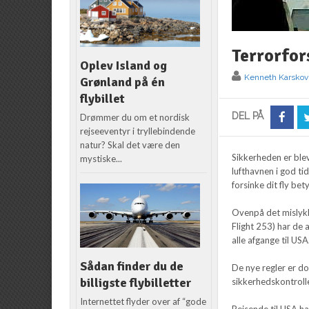
Terrorfor
Oplev Island og
Kenneth Karskov
Grønland på én
flybillet
DEL PÅ
Drømmer du om et nordisk
rejseeventyr i tryllebindende
natur? Skal det være den
Sikkerheden er blev
mystiske...
lufthavnen i god ti
forsinke dit fly bet
Ovenpå det mislykk
Flight 253) har de
alle afgange til USA
Sådan finder du de
De nye regler er dog
billigste flybilletter
sikkerhedskontrolle
Internettet flyder over af “gode
Rejsende til USA ha