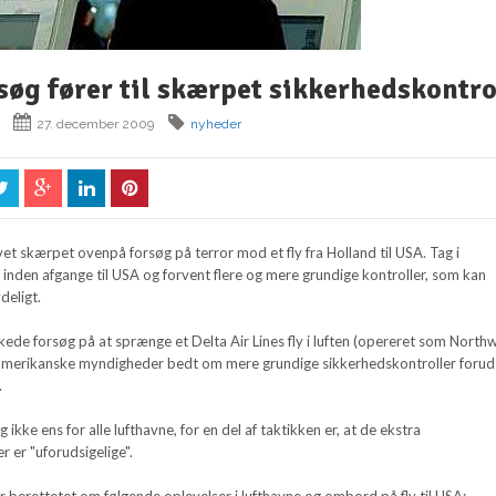
søg fører til skærpet sikkerhedskontro
27. december 2009
nyheder
et skærpet ovenpå forsøg på terror mod et fly fra Holland til USA. Tag i
d inden afgange til USA og forvent flere og mere grundige kontroller, som kan
ydeligt.
ede forsøg på at sprænge et Delta Air Lines fly i luften (opereret som North
 amerikanske myndigheder bedt om mere grundige sikkerhedskontroller forud
.
 ikke ens for alle lufthavne, for en del af taktikken er, at de ekstra
r er "uforudsigelige".
r berettetet om følgende oplevelser i lufthavne og ombord på fly til USA: