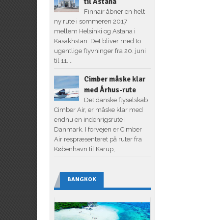
til Astana
Finnair åbner en helt
ny rute i sommeren 2017
mellem Helsinki og Astana i
Kasakhstan. Det bliver med to
ugentlige flyvninger fra 20. juni
til 11....
Cimber måske klar
med Århus-rute
Det danske flyselskab
Cimber Air, er måske klar med
endnu en indenrigsrute i
Danmark. I forvejen er Cimber
Air respræsenteret på ruter fra
København til Karup,...
BANGKOK