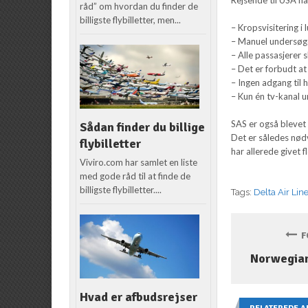
råd” om hvordan du finder de
billigste flybilletter, men...
– Kropsvisitering i
– Manuel undersøg
– Alle passasjerer 
– Det er forbudt a
– Ingen adgang til
– Kun én tv-kanal u
SAS er også blevet
Sådan finder du billige
Det er således nødv
flybilletter
har allerede givet f
Viviro.com har samlet en liste
med gode råd til at finde de
billigste flybilletter....
Tags:
Delta Air Lin
FO
Norwegian
Hvad er afbudsrejser