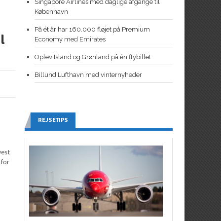
Singapore Airlines med daglige afgange til
København
På ét år har 160.000 fløjet på Premium
l
Economy med Emirates
Oplev Island og Grønland på én flybillet
Billund Lufthavn med vinternyheder
REJSETIPS
west
 for