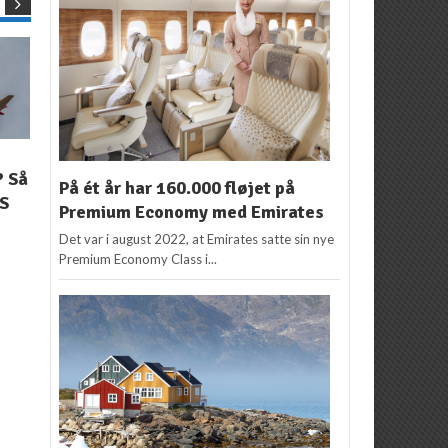
NYHEDER
HONG KONG
,
KINA
,
NYHEDER
? Så
Kun i fire dage: 40
SAS åbner rute fra
På ét år har 160.000 fløjet på
IS
rabat på flybillettens
København til Hong
Premium Economy med Emirates
pris
Kong
Det var i august 2022, at Emirates satte sin nye
Redaktion
23. august
Redaktion
15. juni 2018
Premium Economy Class i...
2018