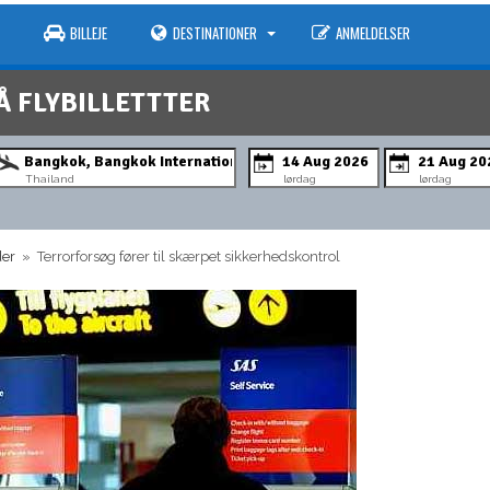
BILLEJE
DESTINATIONER
ANMELDELSER
Å FLYBILLETTTER
Thailand
lørdag
lørdag
der
» Terrorforsøg fører til skærpet sikkerhedskontrol