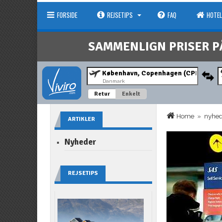
FORSIDE
REJSETIPS
FAQ
HOTEL
SAMMENLIGN PRISER P
Danmark
Retur
Enkelt
Home
»
nyhe
ARTIKLER
Nyheder
REJSETIPS