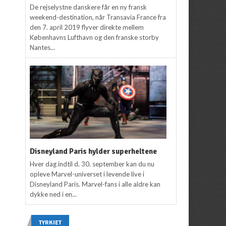
De rejselystne danskere får en ny fransk
weekend-destination, når Transavia France fra
den 7. april 2019 flyver direkte mellem
Københavns Lufthavn og den franske storby
Nantes...
Disneyland Paris hylder superheltene
Hver dag indtil d. 30. september kan du nu
opleve Marvel-universet i levende live i
Disneyland Paris. Marvel-fans i alle aldre kan
dykke ned i en...
TYRKIET