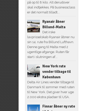
på op til 8 kilo. Alt derudover
skal indtjekkes. På businessclass
er det normalt tilladt...
Ryanair åbner
Billund-Malta
Det irske
lavprisselskab Ryanair åbner nu
sin 14. rute fra Billund Lufthavn.
Denne gang til Malta med 2
ugentlige afgange. Ruten får
start i slutningen af...
New York rute
vender tilbage til
København
Delta Air Lines vender tilbage til
Danmark til sommer med ruten
til New York. Det giver hver uge
2.000 ekstra pladser til USA.
Finnar åbner ny rute