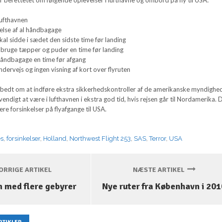
 lufthavnen
else af al håndbagage
skal sidde i sædet den sidste time før landing
t bruge tæpper og puder en time før landing
 håndbagage en time før afgang
ndervejs og ingen visning af kort over flyruten
 bedt om at indføre ekstra sikkerhedskontroller af de amerikanske myndighed
endigt at være i lufthavnen i ekstra god tid, hvis rejsen går til Nordamerika. 
lere forsinkelser på flyafgange til USA.
es
,
forsinkelser
,
Holland
,
Northwest Flight 253
,
SAS
,
Terror
,
USA
RRIGE ARTIKEL
NÆSTE ARTIKEL
 med flere gebyrer
Nye ruter fra København i 201