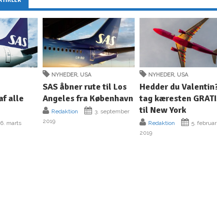
RTIKLER
NYHEDER
,
USA
NYHEDER
,
USA
SAS åbner rute til Los
Hedder du Valentin
af alle
Angeles fra København
tag kæresten GRAT
til New York
Redaktion
3. september
2019
6. marts
Redaktion
5. februar
2019