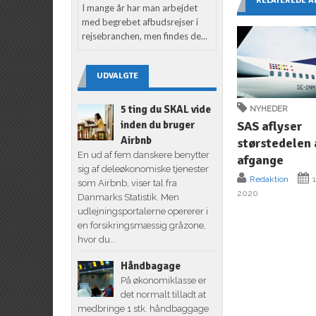
RELATEREDE A
I mange år har man arbejdet
med begrebet afbudsrejser i
rejsebranchen, men findes de...
UDVALGTE
5 ting du SKAL vide
NYHEDER
SAS aflyser
inden du bruger
Airbnb
størstedelen 
En ud af fem danskere benytter
afgange
sig af deleøkonomiske tjenester
Redaktion
1
som Airbnb, viser tal fra
2020
Danmarks Statistik. Men
udlejningsportalerne opererer i
en forsikringsmæssig gråzone,
hvor du...
Håndbagage
På økonomiklasse er
det normalt tilladt at
medbringe 1 stk. håndbaggage