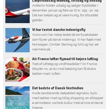
Lavprisudsalg mandag, tirsdag og onsdag
AirBerlin holder udsalg og sælger flybilletter i
december, januar og februar til kr. 199,- pr. vej.
Det kan betale sig at være hurtig, for tilbuddet
gælder...
Vi har testet danske indenrigsfly
Viviro.com har netop testet de tre flyselskaber
som flyver på dansk indenrigs. Vi har fløjet med
Norwegian, Cimber Sterling og SAS og har set
nærmere på...
Air France løfter flymad til højere luftlag
Træt af luftsteg og vindfrikadeller? Air France
tilbyder nu, at du mod betaling kan få ekstra
lækker mad i luften.
Det bedste af Dansk Vestindien
Hvide sandstrande, tætpakket regnskov, byliv
med lækker mad og billig shopping, en afslappet
ø-atmosfære, caribisk kultur med et tvist af dansk
historie.