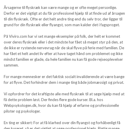
Årsagerne til flyskræk kan være mange og er ofte meget personlige.
Derfor er det vigtigt at du får professionel hjælp til at finde ud af årsagen
til din flyskræk. Ofte er det helt andre ting end du selv tror, der ligger til
grund for din flyskræk eller flyangst, som man kalder det i fagsproget.
På Viviro.com har vi set mange eksempler på folk, der helt er kommet
over deres flyskræk eller i det mindste har fået så meget styr på den, at
de ikke er rystende nervevrag når de skal flyve på ferie med familien. De
har fået et helt andet liv efter at have taget hånd om problemet og ikke
mindst familien er glade, da hele familien nu kan få gode rejseoplevelser
sammen.
For mange mennesker er det faktisk socialt invaliderende at være bange
for at flyve. Det forhindrer dem i mange ting både jobmæssigt og privat.
Vi opfordrer for det kraftigste alle med flyskræk til at søge hjælp med at
få dette problem løst. Der findes flere gode kurser. Bl.a. hos
Webpsykologen.dk, hvor du kan få hjælp af erfarne og professionelle
piloter og psykologer.
En ting er sikkert: For at få klarhed over din flyangst og forhåbenligt få
den kureret, så er det vigtigt at søge professionel hjælp. Rigtig mange