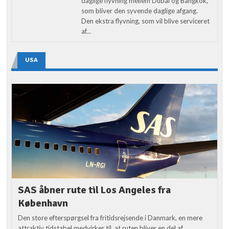
daglige flyvning mellem Dubai og Bangkok,
som bliver den syvende daglige afgang.
Den ekstra flyvning, som vil blive serviceret
af...
USA
SAS åbner rute til Los Angeles fra
København
Den store efterspørgsel fra fritidsrejsende i Danmark, en mere
attraktiv tidstabel medvirker til, at ruten bliver en del af