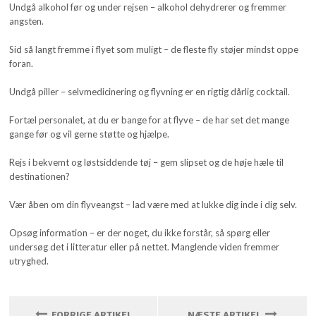
Undgå alkohol før og under rejsen – alkohol dehydrerer og fremmer
angsten.
Sid så langt fremme i flyet som muligt – de fleste fly støjer mindst oppe
foran.
Undgå piller – selvmedicinering og flyvning er en rigtig dårlig cocktail.
Fortæl personalet, at du er bange for at flyve – de har set det mange
gange før og vil gerne støtte og hjælpe.
Rejs i bekvemt og løstsiddende tøj – gem slipset og de høje hæle til
destinationen?
Vær åben om din flyveangst – lad være med at lukke dig inde i dig selv.
Opsøg information – er der noget, du ikke forstår, så spørg eller
undersøg det i litteratur eller på nettet. Manglende viden fremmer
utryghed.
FORRIGE ARTIKEL
NÆSTE ARTIKEL