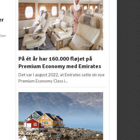
NYHEDER
,
USA
NYHEDER
SAS åbner rute til Los
Nyt land på rutekortet:
er
Angeles fra København
København får direkte
fly til Georgien
Redaktion
3. september
2019
mber
Redaktion
4. februar
2019
2
På ét år har 160.000 fløjet på
Premium Economy med Emirates
Det var i august 2022, at Emirates satte sin nye
Premium Economy Class i...