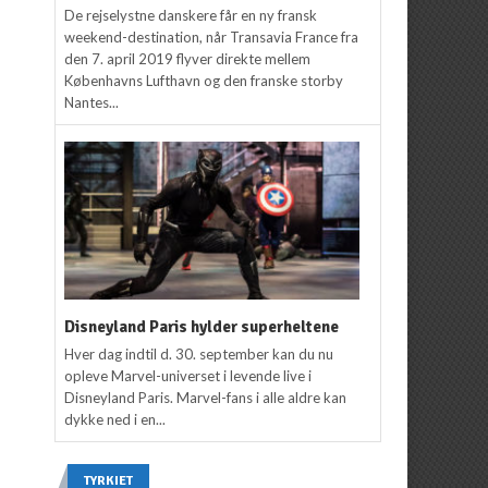
De rejselystne danskere får en ny fransk
weekend-destination, når Transavia France fra
den 7. april 2019 flyver direkte mellem
Københavns Lufthavn og den franske storby
Nantes...
Disneyland Paris hylder superheltene
Hver dag indtil d. 30. september kan du nu
opleve Marvel-universet i levende live i
Disneyland Paris. Marvel-fans i alle aldre kan
dykke ned i en...
TYRKIET