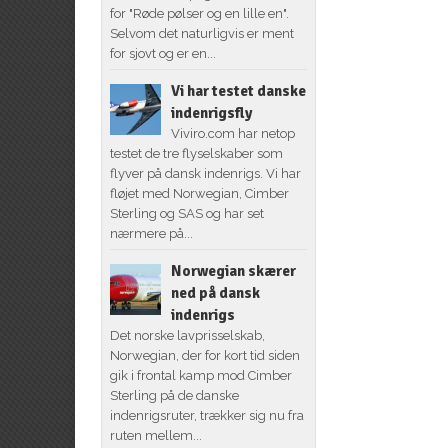
for "Røde pølser og en lille en".
Selvom det naturligvis er ment
for sjovt og er en...
Vi har testet danske
indenrigsfly
Viviro.com har netop
testet de tre flyselskaber som
flyver på dansk indenrigs. Vi har
fløjet med Norwegian, Cimber
Sterling og SAS og har set
nærmere på...
Norwegian skærer
ned på dansk
indenrigs
Det norske lavprisselskab,
Norwegian, der for kort tid siden
gik i frontal kamp mod Cimber
Sterling på de danske
indenrigsruter, trækker sig nu fra
ruten mellem...