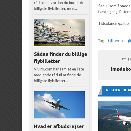
råd” om hvordan du finder de
Seoul, som åbnede 
billigste flybilletter, men...
første gang. Rutern
Tidsplanen gælder 
Tags:
billund
,
dagl
Sådan finder du billige
FO
flybilletter
Imødek
Viviro.com har samlet en liste
med gode råd til at finde de
billigste flybilletter....
RELATEREDE A
Hvad er afbudsrejser