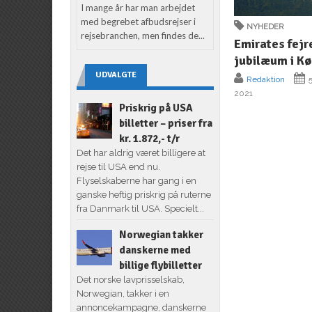
I mange år har man arbejdet
med begrebet afbudsrejser i
NYHEDER
rejsebranchen, men findes de...
Emirates fejr
jubilæum i K
UDVALGTE
Redaktion
5
2021
Priskrig på USA
billetter – priser fra
kr. 1.872,- t/r
Det har aldrig været billigere at
rejse til USA end nu.
Flyselskaberne har gang i en
ganske heftig priskrig på ruterne
fra Danmark til USA. Specielt...
Norwegian takker
danskerne med
billige flybilletter
Det norske lavprisselskab,
Norwegian, takker i en
annoncekampagne, danskerne