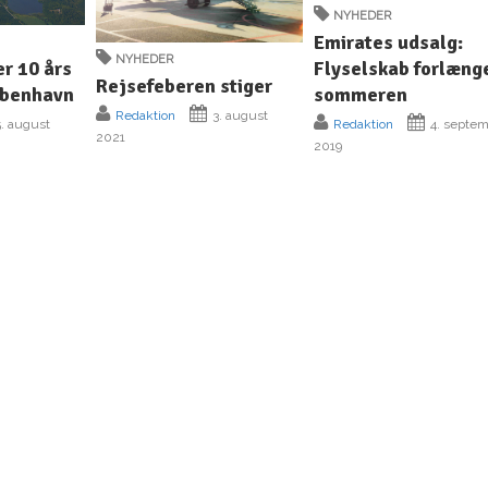
NYHEDER
Emirates udsalg:
NYHEDER
Flyselskab forlæng
er 10 års
Rejsefeberen stiger
sommeren
øbenhavn
Redaktion
3. august
Redaktion
4. septe
. august
2021
2019