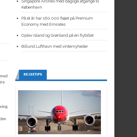
Singapore Airlines med daglige afgange til
København
På ét år har 160.000 fløjet på Premium
Economy med Emirates
Oplev Island og Grønland på én flybillet
Billund Lufthavn med vinternyheder
d
REJSETIPS
, med
ire
ning.
oden