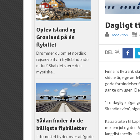
Dagligt t
Oplev Island og
Redaktion
Grønland på én
flybillet
DEL PÅ
Drømmer du om et nordisk
rejseeventyr i tryllebindende
natur? Skal det være den
Finnairs flytrafik 
mystiske...
sidste år, øge ande
gode forbindelser f
gange om ugen. Des
”To daglige afgange
Skandinavien”, sige
Sådan finder du de
Kapaciteten til Lap
billigste flybilletter
mellem jul og den 6.
langdistancefly – ti
Internettet flyder over af “gode