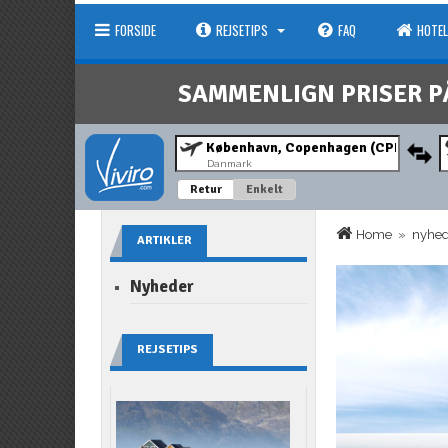
FORSIDE
REJSETIPS
FAQ
HOTEL
SAMMENLIGN PRISER P
Danmark
Retur
Enkelt
Home
»
nyhe
ARTIKLER
Nyheder
REJSETIPS