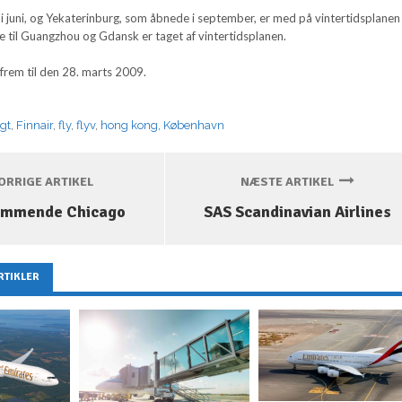
i juni, og Yekaterinburg, som åbnede i september, er med på vintertidsplanen
e til Guangzhou og Gdansk er taget af vintertidsplanen.
frem til den 28. marts 2009.
igt
,
Finnair
,
fly
,
flyv
,
hong kong
,
København
RRIGE ARTIKEL
NÆSTE ARTIKEL
ommende Chicago
SAS Scandinavian Airlines
RTIKLER