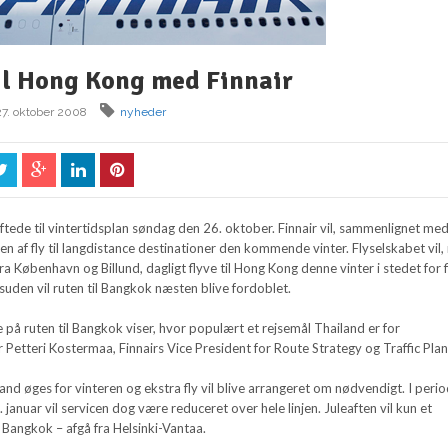
il Hong Kong med Finnair
27. oktober 2008
nyheder
skiftede til vintertidsplan søndag den 26. oktober. Finnair vil, sammenlignet me
len af fly til langdistance destinationer den kommende vinter. Flyselskabet vil
ra København og Billund, dagligt flyve til Hong Kong denne vinter i stedet for f
uden vil ruten til Bangkok næsten blive fordoblet.
 på ruten til Bangkok viser, hvor populært et rejsemål Thailand er for
r Petteri Kostermaa, Finnairs Vice President for Route Strategy og Traffic Plan
land øges for vinteren og ekstra fly vil blive arrangeret om nødvendigt. I peri
 januar vil servicen dog være reduceret over hele linjen. Juleaften vil kun et
l Bangkok – afgå fra Helsinki-Vantaa.