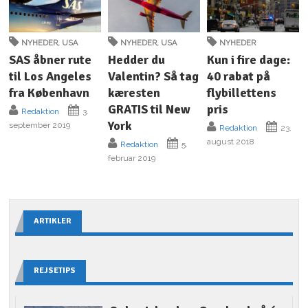
NYHEDER
,
USA
NYHEDER
,
USA
NYHEDER
SAS åbner rute
Hedder du
Kun i fire dage:
til Los Angeles
Valentin? Så tag
40 rabat på
fra København
kæresten
flybillettens
GRATIS til New
pris
Redaktion
3.
York
september 2019
Redaktion
23.
august 2018
Redaktion
5.
februar 2019
ARTIKLER
REJSETIPS