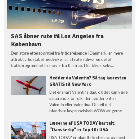
SAS åbner rute til Los Angeles fra
København
Den store efterspørgsel fra fritidsrejsende i Danmark, en mere
attraktiv tidstabel medvirker til, at ruten bliver en del af
trafikprogrammet fremover fra Kastrup. Der bliver seks...
Hedder du Valentin? Så tag kæresten
GRATIS til New York
Det er snart Valentins dag, og det kan være
irriterende for folk, der hedder enten
Valentin eller Valentina. Det vil det
islandske lavprisselskab WOW air gerne...
Læserne af USA TODAY har talt:
“Danskerby” er Top 10 i USA
USA TODAY er blandt de største, og mest