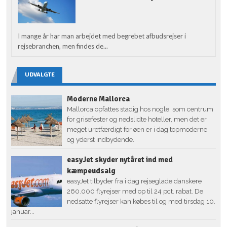
I mange år har man arbejdet med begrebet afbudsrejser i
rejsebranchen, men findes de...
UDVALGTE
Moderne Mallorca
Mallorca opfattes stadig hos nogle, som centrum
for grisefester og nedslidte hoteller, men det er
meget uretfærdigt for øen er i dag topmoderne
og yderst indbydende.
easyJet skyder nytåret ind med
kæmpeudsalg
easyJet tilbyder fra i dag rejseglade danskere
260.000 flyrejser med op til 24 pct. rabat. De
nedsatte flyrejser kan købes til og med tirsdag 10.
januar...