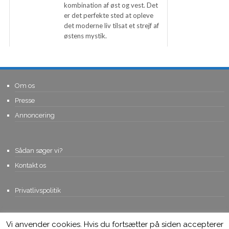
kombination af øst og vest. Det
er det perfekte sted at opleve
det moderne liv tilsat et strejf af
østens mystik.
Om os
Presse
Annoncering
Sådan søger vi?
Kontakt os
Privatlivspolitik
Vi anvender cookies. Hvis du fortsætter på siden accepterer
© Copyright 2015, Viviro.com ApS
- Alle rettigheder forbeholdes. Vi