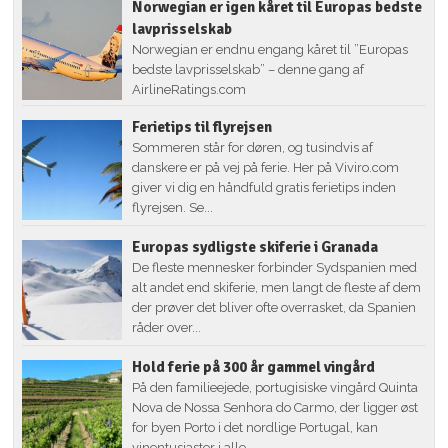
Norwegian er igen kåret til Europas bedste
lavprisselskab
Norwegian er endnu engang kåret til ”Europas
bedste lavprisselskab” – denne gang af
AirlineRatings.com
Ferietips til flyrejsen
Sommeren står for døren, og tusindvis af
danskere er på vej på ferie. Her på Viviro.com
giver vi dig en håndfuld gratis ferietips inden
flyrejsen. Se...
Europas sydligste skiferie i Granada
De fleste mennesker forbinder Sydspanien med
alt andet end skiferie, men langt de fleste af dem
der prøver det bliver ofte overrasket, da Spanien
råder over...
Hold ferie på 300 år gammel vingård
På den familieejede, portugisiske vingård Quinta
Nova de Nossa Senhora do Carmo, der ligger øst
for byen Porto i det nordlige Portugal, kan
vinentusiaster i alle...