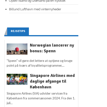
Oplev Island og Grønland på én flybillet
Billund Lufthavn med vinternyheder
REJSETIPS
Norwegian lancerer ny
bonus: Spenn
"Spenn" vil gøre det lettere at optjene og bruge
point på tværs af loyalitetsprogrammer,...
Singapore Airlines med
daglige afgange til
København
Singapore Airlines (SIA) udvider servicen fra
København fra sommersæsonen 2024. Fra den 1.
juli...