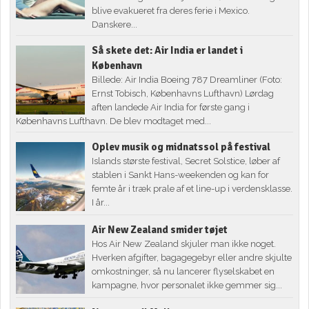
blive evakueret fra deres ferie i Mexico.
Danskere...
Så skete det: Air India er landet i
København
Billede: Air India Boeing 787 Dreamliner (Foto:
Ernst Tobisch, Københavns Lufthavn) Lørdag
aften landede Air India for første gang i
Københavns Lufthavn. De blev modtaget med...
Oplev musik og midnatssol på festival
Islands største festival, Secret Solstice, løber af
stablen i Sankt Hans-weekenden og kan for
femte år i træk prale af et line-up i verdensklasse.
I år...
Air New Zealand smider tøjet
Hos Air New Zealand skjuler man ikke noget.
Hverken afgifter, bagagegebyr eller andre skjulte
omkostninger, så nu lancerer flyselskabet en
kampagne, hvor personalet ikke gemmer sig...