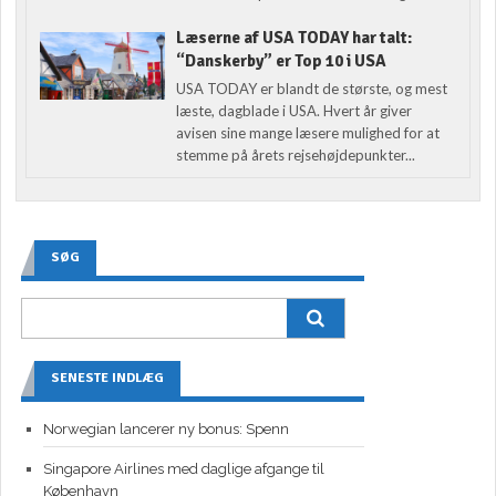
Læserne af USA TODAY har talt:
“Danskerby” er Top 10 i USA
USA TODAY er blandt de største, og mest
læste, dagblade i USA. Hvert år giver
avisen sine mange læsere mulighed for at
stemme på årets rejsehøjdepunkter...
SØG
SENESTE INDLÆG
Norwegian lancerer ny bonus: Spenn
Singapore Airlines med daglige afgange til
København