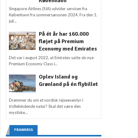
København
Singapore Airlines (SIA) udvider servicen fra
København fra sommersæsonen 2024. Fra den 1.
juli...
På ét år har 160.000
fløjet på Premium
Economy med Emirates
Det var i august 2022, at Emirates satte sin nye
Premium Economy Class i...
Oplev Island og
Grønland på én flybillet
Drømmer du om et nordisk rejseeventyr i
tryllebindende natur? Skal det være den
mystiske...
FRANKRIG