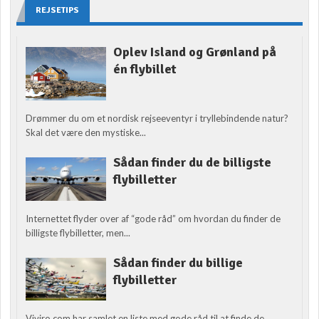
REJSETIPS
Oplev Island og Grønland på
én flybillet
Drømmer du om et nordisk rejseeventyr i tryllebindende natur?
Skal det være den mystiske...
Sådan finder du de billigste
flybilletter
Internettet flyder over af “gode råd” om hvordan du finder de
billigste flybilletter, men...
Sådan finder du billige
flybilletter
Viviro.com har samlet en liste med gode råd til at finde de