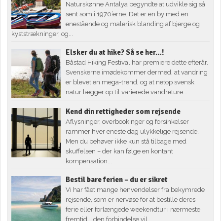
Naturskønne Antalya begyndte at udvikle sig så
sent som i 1970’erne. Det er en by med en
enestående og malerisk blanding af bjerge og
kyststrækninger, og...
Elsker du at hike? Så se her…!
Båstad Hiking Festival har premiere dette efterår.
Svenskerne imødekommer dermed, at vandring
er blevet en mega-trend, og at netop svensk
natur lægger op til varierede vandreture...
Kend din rettigheder som rejsende
Aflysninger, overbookinger og forsinkelser
rammer hver eneste dag ulykkelige rejsende.
Men du behøver ikke kun stå tilbage med
skuffelsen – der kan følge en kontant
kompensation...
Bestil bare ferien – du er sikret
Vi har fået mange henvendelser fra bekymrede
rejsende, som er nervøse for at bestille deres
ferie eller forlængede weekendtur i nærmeste
fremtid. I den forbindelse vil...