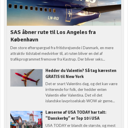
SAS åbner rute til Los Angeles fra
København
Den store efterspørgsel fra fritidsrejsende i Danmark, en mere
attraktiv tidstabel medvirker til, at ruten bliver en del af
trafikprogrammet fremover fra Kastrup. Der bliver seks...
Hedder du Valentin? Så tag kæresten
GRATIS til New York
Det er snart Valentins dag, og det kan være
irriterende for folk, der hedder enten
Valentin eller Valentina. Det vil det
islandske lavprisselskab WOW air gerne...
Læserne af USA TODAY har talt:
“Danskerby” er Top 10 i USA
USA TODAY er blandt de største, og mest