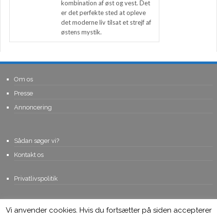
kombination af øst og vest. Det
er det perfekte sted at opleve
det moderne liv tilsat et strejf af
østens mystik.
Om os
Presse
Annoncering
Sådan søger vi?
Kontakt os
Privatlivspolitik
Vi anvender cookies. Hvis du fortsætter på siden accepterer
© Copyright 2015, Viviro.com ApS
- Alle rettigheder forbeholdes. Vi