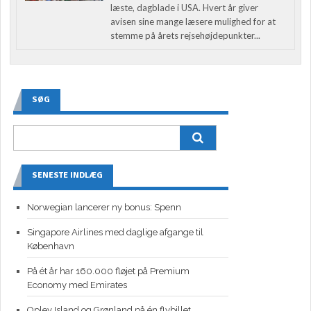
læste, dagblade i USA. Hvert år giver
avisen sine mange læsere mulighed for at
stemme på årets rejsehøjdepunkter...
SØG
SENESTE INDLÆG
Norwegian lancerer ny bonus: Spenn
Singapore Airlines med daglige afgange til
København
På ét år har 160.000 fløjet på Premium
Economy med Emirates
Oplev Island og Grønland på én flybillet