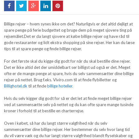
Billige rejser – hvem synes ikke om det? Naturligvis er det altid dejligt at
spare penge på ferie budgettet og bruge dem på meget sjovere ting på
rejsemålet.Det er da langt sjovere at købe billige rejser og have råd til
gode restauranter og lidt ekstra shopping på sine rejser. Her kan du læse
tips til at spare penge og finde billige rejser.
For det første skal du kigge dig godt for når du skal bestille dine rejser.
Det er ikke altid det der umiddelbart ser billigst ud også er det. Meget
ofte er de mange penge at spare, hvis du selv sammensætter dine billige
rejser på nettet. Brug f.eks. Viviro.com til at finde flybilletter og
Billighotel.dk
til at finde
billige hoteller.
Hvis du selv kigger dig godt for så er det let at finde meget billige rejser
ved at sammensætte selv på nettet og du kan ofte spare mange tusinde
kroner i forhold til at bestille en charterrejse.
Oven i købet, så har du langt større valgfrihed når du selv
sammensætter dine billige rejser. Her bestemmer du selv hvor lang tid
du vil være væk og du har langt større valgfrihed blandt flyselskaber og