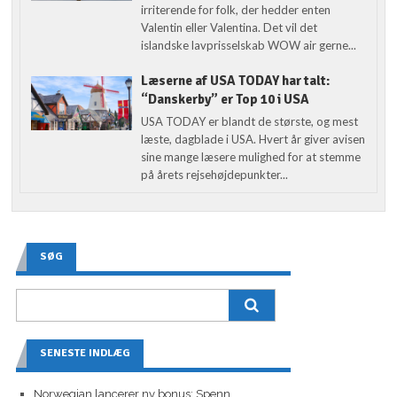
irriterende for folk, der hedder enten
Valentin eller Valentina. Det vil det
islandske lavprisselskab WOW air gerne...
Læserne af USA TODAY har talt:
“Danskerby” er Top 10 i USA
USA TODAY er blandt de største, og mest
læste, dagblade i USA. Hvert år giver avisen
sine mange læsere mulighed for at stemme
på årets rejsehøjdepunkter...
SØG
SENESTE INDLÆG
Norwegian lancerer ny bonus: Spenn