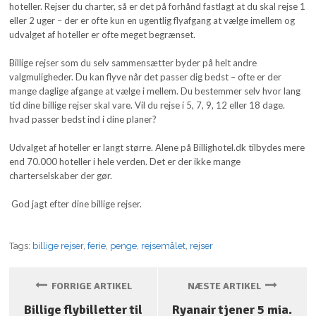
hoteller. Rejser du charter, så er det på forhånd fastlagt at du skal rejse 1
eller 2 uger – der er ofte kun en ugentlig flyafgang at vælge imellem og
udvalget af hoteller er ofte meget begrænset.
Billige rejser som du selv sammensætter byder på helt andre
valgmuligheder. Du kan flyve når det passer dig bedst – ofte er der
mange daglige afgange at vælge i mellem. Du bestemmer selv hvor lang
tid dine billige rejser skal vare. Vil du rejse i 5, 7, 9, 12 eller 18 dage.
hvad passer bedst ind i dine planer?
Udvalget af hoteller er langt større. Alene på Billighotel.dk tilbydes mere
end 70.000 hoteller i hele verden. Det er der ikke mange
charterselskaber der gør.
God jagt efter dine billige rejser.
Tags:
billige rejser
,
ferie
,
penge
,
rejsemålet
,
rejser
FORRIGE ARTIKEL
NÆSTE ARTIKEL
Billige flybilletter til
Ryanair tjener 5 mia.