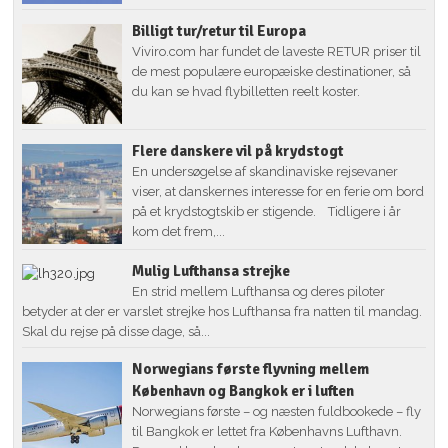
Billigt tur/retur til Europa
Viviro.com har fundet de laveste RETUR priser til
de mest populære europæiske destinationer, så
du kan se hvad flybilletten reelt koster.
Flere danskere vil på krydstogt
En undersøgelse af skandinaviske rejsevaner
viser, at danskernes interesse for en ferie om bord
på et krydstogtskib er stigende. Tidligere i år
kom det frem,...
Mulig Lufthansa strejke
En strid mellem Lufthansa og deres piloter
betyder at der er varslet strejke hos Lufthansa fra natten til mandag.
Skal du rejse på disse dage, så...
Norwegians første flyvning mellem
København og Bangkok er i luften
Norwegians første – og næsten fuldbookede – fly
til Bangkok er lettet fra Københavns Lufthavn.