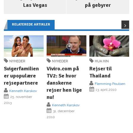
Las Vegas
på gebyrer
RELATEREDE ARTIKLER
NYHEDER
NYHEDER
HUA HIN
Svigerfamilien
Viviro.com på
Rejser til
er upopulære
TV2: Se hvor
Thailand
rejsepartnere
danskerne
Flemming Poulsen
rejser hen lige
13. april 2010
Kenneth Karskov
nu!
25. november
2013
Kenneth Karskov
31. december
2010