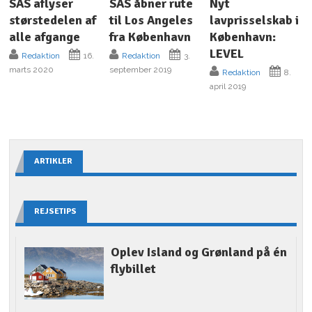
SAS aflyser
SAS åbner rute
Nyt
størstedelen af
til Los Angeles
lavprisselskab i
alle afgange
fra København
København:
LEVEL
Redaktion
16.
Redaktion
3.
marts 2020
september 2019
Redaktion
8.
april 2019
ARTIKLER
REJSETIPS
Oplev Island og Grønland på én
flybillet