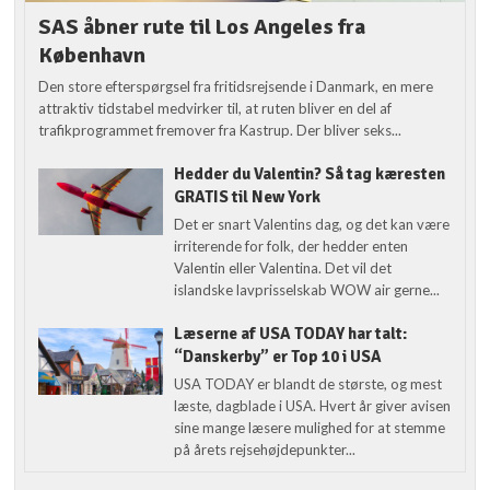
SAS åbner rute til Los Angeles fra
København
Den store efterspørgsel fra fritidsrejsende i Danmark, en mere
attraktiv tidstabel medvirker til, at ruten bliver en del af
trafikprogrammet fremover fra Kastrup. Der bliver seks...
Hedder du Valentin? Så tag kæresten
GRATIS til New York
Det er snart Valentins dag, og det kan være
irriterende for folk, der hedder enten
Valentin eller Valentina. Det vil det
islandske lavprisselskab WOW air gerne...
Læserne af USA TODAY har talt:
“Danskerby” er Top 10 i USA
USA TODAY er blandt de største, og mest
læste, dagblade i USA. Hvert år giver avisen
sine mange læsere mulighed for at stemme
på årets rejsehøjdepunkter...