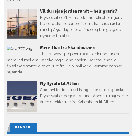
Vil du rejse jorden rundt – helt gratis?
Flyselskabet KLM indleder nu rekrutteringen af
tre nordiske ”reportere”, som skal rejse jorden
rundt på 90 dage, for at finde og bringe gode
nyheder fra alle...
Mere Thai fra Skandinavien
Thai Airways propper 1000 sæder om ugen
mere ind mellem Bangkok og Skandinavien. Det thailandske
flyselskab starter direkte rute fra Oslo, hvilket vil komme danske
rejsende...
Ny flyrute til Athen
Godt nyt for folk med hang til ferie i det græske:
Flyselskabet Aegean Airlines åbner til maj næste
år en direkte rute fra København til Athen.
BANGKOK