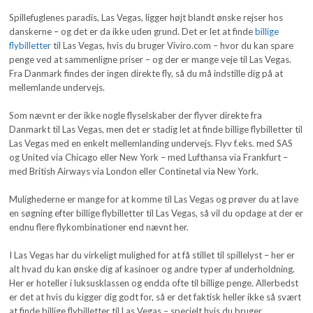
Spillefuglenes paradis, Las Vegas, ligger højt blandt ønske rejser hos
danskerne – og det er da ikke uden grund. Det er let at finde
billige
flybilletter
til Las Vegas, hvis du bruger Viviro.com – hvor du kan spare
penge ved at sammenligne priser – og der er mange veje til Las Vegas.
Fra Danmark findes der ingen direkte fly, så du må indstille dig på at
mellemlande undervejs.
Som nævnt er der ikke nogle flyselskaber der flyver direkte fra
Danmarkt til Las Vegas, men det er stadig let at finde billige flybilletter til
Las Vegas med en enkelt mellemlanding undervejs. Flyv f.eks. med SAS
og United via Chicago eller New York – med Lufthansa via Frankfurt –
med British Airways via London eller Continetal via New York.
Mulighederne er mange for at komme til Las Vegas og prøver du at lave
en søgning efter billige flybilletter til Las Vegas, så vil du opdage at der er
endnu flere flykombinationer end nævnt her.
I Las Vegas har du virkeligt mulighed for at få stillet til spillelyst – her er
alt hvad du kan ønske dig af kasinoer og andre typer af underholdning.
Her er hoteller i luksusklassen og endda ofte til billige penge. Allerbedst
er det at hvis du kigger dig godt for, så er det faktisk heller ikke så svært
at finde billige flybilletter til Las Vegas – specielt hvis du bruger