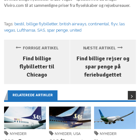
Viviro.com til at sammenligne priser fra flyselskaber og rejsebureauer.
Tags:
bestil
,
billige flybilletter
,
british airways
,
continental
,
flyv
,
las
vegas
,
Lufthansa
,
SAS
,
spar penge
,
united
FORRIGE ARTIKEL
NÆSTE ARTIKEL
Find billige
Find billige rejser og
flybilletter til
spar penge på
Chicago
feriebudgettet
RELATEREDE ARTIKLER
NYHEDER
NYHEDER
,
USA
NYHEDER