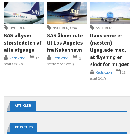
NYHEDER
NYHEDER
,
USA
NYHEDER
SAS aflyser
SAS åbner rute
Danskerne er
størstedelen af
til Los Angeles
(næsten)
alle afgange
fra København
ligeglade med,
at flyvning er
Redaktion
16.
Redaktion
3.
skidt for miljøet
marts 2020
september 2019
Redaktion
12.
april 2019
ARTIKLER
REJSETIPS