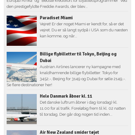
Europa/Afrika” og ”Bedste kreditkort for loyalitetsprogrammer” ved
den prestigefyldte Freddie Awards, der blev...
Paradiset Miami
Vejret! Er der noget Miami er kendt for, så er det
vejret. Du er så langt sydpå i USA som du næsten
kan komme, og når...
Billige flybilletter til Tokyo, Beijing og
Dubai
Austrian Airlines lancerer ny kampagne med
knaldhamrende billige flybilletter: Tokyo for
3452,-, Beijing for 3149 og Dubai for sølle 2149,-.
Se flere destinationer her!
Hele Danmark åbner kl. 11
Det danske luftrum åbner i dag (onsdag) kl.
11.00 for al trafik. Foreløbig frem til kl. 02 natten
til torsdag. Der går dog nogen tid inden...
Air New Zealand smider tøjet