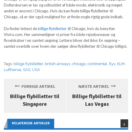
Dollarskursen er lav og udbuddet af både mode, elektronik og meget
andet er enormt i Chicago. Hvis du kan finde billige flybilletter til
Chicago, så er der også mulighed for at finde nogle rigtig gode indkøb.
Du finder lettest de
billige flybilletter
til Chicago, hvis du benytter
Viviro.com. Her sammenligner vi priser fra både rejsebureauer og
flyselskaber i en samlet søgning. Lettere bliver det ikke: En søgning –
samlet overblik over hvem der sælger dine flybilletter til Chicago billigst.
Tags:
billige flybilletter
,
british airways
,
chicago
,
continental
,
flyv
,
KLM
,
Lufthansa
,
SAS
,
USA
FORRIGE ARTIKEL
NÆSTE ARTIKEL
Billige flybilletter til
Billige flybilletter til
Singapore
Las Vegas
RELATEREDE ARTIKLER