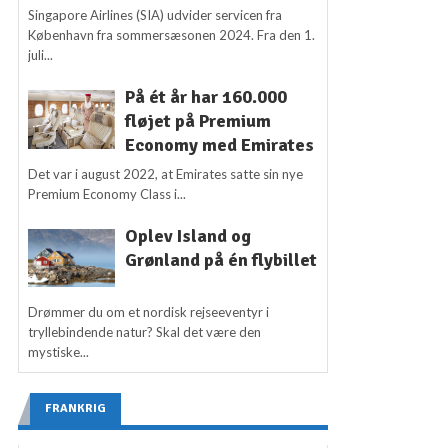
Singapore Airlines (SIA) udvider servicen fra
København fra sommersæsonen 2024. Fra den 1.
juli...
På ét år har 160.000
fløjet på Premium
Economy med Emirates
Det var i august 2022, at Emirates satte sin nye
Premium Economy Class i...
Oplev Island og
Grønland på én flybillet
Drømmer du om et nordisk rejseeventyr i
tryllebindende natur? Skal det være den
mystiske...
FRANKRIG