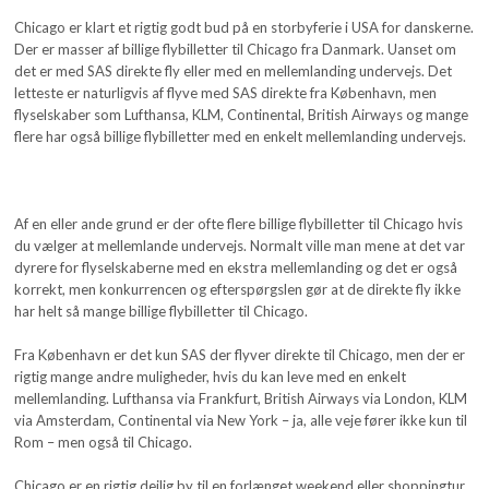
Chicago er klart et rigtig godt bud på en storbyferie i USA for danskerne.
Der er masser af billige flybilletter til Chicago fra Danmark. Uanset om
det er med SAS direkte fly eller med en mellemlanding undervejs. Det
letteste er naturligvis af flyve med SAS direkte fra København, men
flyselskaber som Lufthansa, KLM, Continental, British Airways og mange
flere har også billige flybilletter med en enkelt mellemlanding undervejs.
Af en eller ande grund er der ofte flere billige flybilletter til Chicago hvis
du vælger at mellemlande undervejs. Normalt ville man mene at det var
dyrere for flyselskaberne med en ekstra mellemlanding og det er også
korrekt, men konkurrencen og efterspørgslen gør at de direkte fly ikke
har helt så mange billige flybilletter til Chicago.
Fra København er det kun SAS der flyver direkte til Chicago, men der er
rigtig mange andre muligheder, hvis du kan leve med en enkelt
mellemlanding. Lufthansa via Frankfurt, British Airways via London, KLM
via Amsterdam, Continental via New York – ja, alle veje fører ikke kun til
Rom – men også til Chicago.
Chicago er en rigtig dejlig by til en forlænget weekend eller shoppingtur.