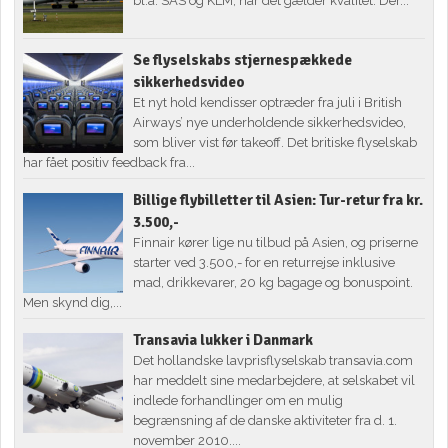
bl.a. SAS og KLM, når det gælder kvalitet. Der...
Se flyselskabs stjernespækkede
sikkerhedsvideo
Et nyt hold kendisser optræder fra juli i British
Airways’ nye underholdende sikkerhedsvideo,
som bliver vist før takeoff. Det britiske flyselskab
har fået positiv feedback fra...
Billige flybilletter til Asien: Tur-retur fra kr.
3.500,-
Finnair kører lige nu tilbud på Asien, og priserne
starter ved 3.500,- for en returrejse inklusive
mad, drikkevarer, 20 kg bagage og bonuspoint.
Men skynd dig,...
Transavia lukker i Danmark
Det hollandske lavprisflyselskab transavia.com
har meddelt sine medarbejdere, at selskabet vil
indlede forhandlinger om en mulig
begrænsning af de danske aktiviteter fra d. 1.
november 2010....