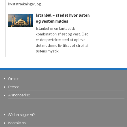
kyststrækninger, og...
Istanbul – stedet hvor østen
og vesten mødes
Istanbul er en fantastisk
kombination af øst og vest. Det
er det perfekte sted at opleve
det moderne liv tilsat et strejf af
østens mystik.
Om os
Presse
Annoncering
Sådan søger vi?
Kontakt os