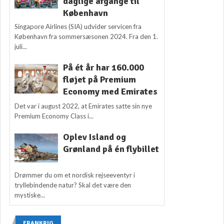
daglige afgange til
København
Singapore Airlines (SIA) udvider servicen fra
København fra sommersæsonen 2024. Fra den 1.
juli...
På ét år har 160.000
fløjet på Premium
Economy med Emirates
Det var i august 2022, at Emirates satte sin nye
Premium Economy Class i...
Oplev Island og
Grønland på én flybillet
Drømmer du om et nordisk rejseeventyr i
tryllebindende natur? Skal det være den
mystiske...
FRANKRIG