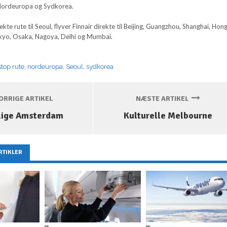
 Nordeuropa og Sydkorea.
kte rute til Seoul, flyver Finnair direkte til Beijing, Guangzhou, Shanghai, Hon
kyo, Osaka, Nagoya, Delhi og Mumbai.
top rute
,
nordeuropa
,
Seoul
,
sydkorea
RRIGE ARTIKEL
NÆSTE ARTIKEL
lige Amsterdam
Kulturelle Melbourne
RTIKLER