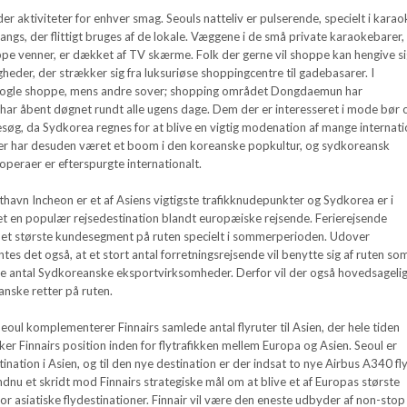
r aktiviteter for enhver smag. Seouls natteliv er pulserende, specielt i karao
ngs, der flittigt bruges af de lokale. Væggene i de små private karaokebarer,
uppe venner, er dækket af TV skærme. Folk der gerne vil shoppe kan hengive sig
gheder, der strækker sig fra luksuriøse shoppingcentre til gadebasarer. I
ogle shoppe, mens andre sover; shopping området Dongdaemun har
 har åbent døgnet rundt alle ugens dage. Dem der er interesseret i mode bør 
esøg, da Sydkorea regnes for at blive en vigtig modenation af mange internati
r har desuden været et boom i den koreanske popkultur, og sydkoreansk
eraer er efterspurgte internationalt.
havn Incheon er et af Asiens vigtigste trafikknudepunkter og Sydkorea er i
et en populær rejsedestination blandt europæiske rejsende. Ferierejsende
 det største kundesegment på ruten specielt i sommerperioden. Udover
ntes det også, at et stort antal forretningsrejsende vil benytte sig af ruten so
nde antal Sydkoreanske eksportvirksomheder. Derfor vil der også hovedsageli
anske retter på ruten.
 Seoul komplementerer Finnairs samlede antal flyruter til Asien, der hele tiden
rker Finnairs position inden for flytrafikken mellem Europa og Asien. Seoul er
tination i Asien, og til den nye destination er der indsat to nye Airbus A340 fly
endnu et skridt mod Finnairs strategiske mål om at blive et af Europas største
for asiatiske flydestinationer. Finnair vil være den eneste udbyder af non-stop