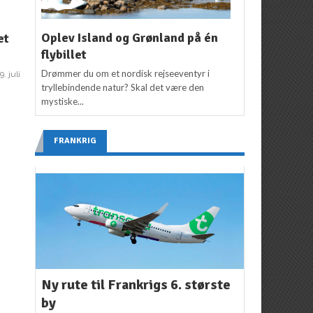
NYHEDER
ASIEN
,
KINA
,
NYHEDER
På skiferie i… Asien?!?
Finnair åbner rute til
F
Oplev Island og Grønland på én
et
Kinas “sydlige
Redaktion
24. januar
flybillet
hovedstad”
2018
2
Drømmer du om et nordisk rejseeventyr i
9. juli
Redaktion
31. august
tryllebindende natur? Skal det være den
2017
mystiske...
FRANKRIG
Ny rute til Frankrigs 6. største
by