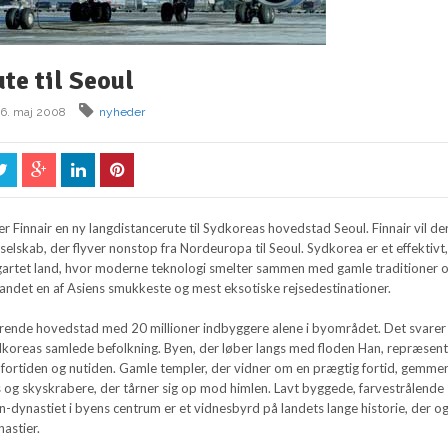
ute til Seoul
16. maj 2008
nyheder
er Finnair en ny langdistancerute til Sydkoreas hovedstad Seoul. Finnair vil d
selskab, der flyver nonstop fra Nordeuropa til Seoul. Sydkorea er et effektivt
ligartet land, hvor moderne teknologi smelter sammen med gamle traditioner 
 landet en af Asiens smukkeste og mest eksotiske rejsedestinationer.
rende hovedstad med 20 millioner indbyggere alene i byområdet. Det svarer 
ydkoreas samlede befolkning. Byen, der løber langs med floden Han, repræsen
fortiden og nutiden. Gamle templer, der vidner om en prægtig fortid, gemmer 
s og skyskrabere, der tårner sig op mod himlen. Lavt byggede, farvestrålende
-dynastiet i byens centrum er et vidnesbyrd på landets lange historie, der o
astier.