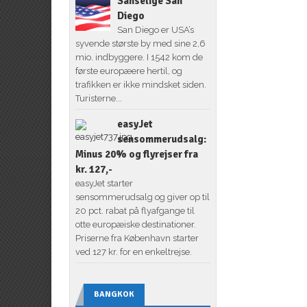
Sanselige San
Diego
San Diego er USA’s
syvende største by med sine 2,6
mio. indbyggere. I 1542 kom de
første europæere hertil, og
trafikken er ikke mindsket siden.
Turisterne...
easyJet
sensommerudsalg:
Minus 20% og flyrejser fra
kr. 127,-
easyJet starter
sensommerudsalg og giver op til
20 pct. rabat på flyafgange til
otte europæiske destinationer.
Priserne fra København starter
ved 127 kr. for en enkeltrejse.
BANGKOK