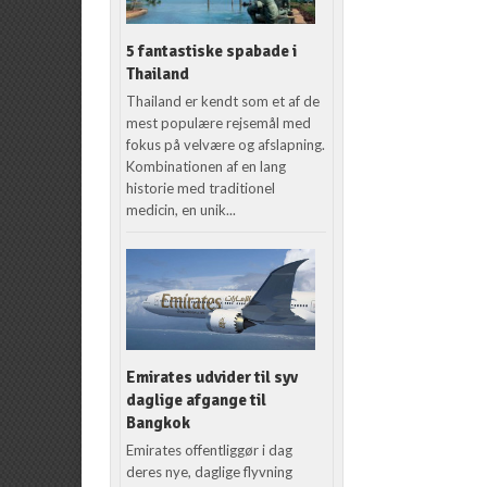
5 fantastiske spabade i
Thailand
Thailand er kendt som et af de
mest populære rejsemål med
fokus på velvære og afslapning.
Kombinationen af en lang
historie med traditionel
medicin, en unik...
Emirates udvider til syv
daglige afgange til
Bangkok
Emirates offentliggør i dag
deres nye, daglige flyvning