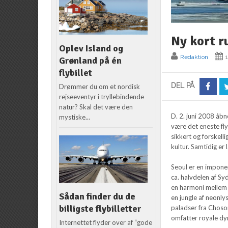
Ny kort r
Oplev Island og
Redaktion
Grønland på én
flybillet
DEL PÅ
Drømmer du om et nordisk
rejseeventyr i tryllebindende
natur? Skal det være den
D. 2. juni 2008 åbn
mystiske...
være det eneste fly
sikkert og forskel
kultur. Samtidig er
Seoul er en impone
ca. halvdelen af S
en harmoni mellem 
Sådan finder du de
en jungle af neonly
billigste flybilletter
paladser fra Choson
omfatter royale dyn
Internettet flyder over af “gode