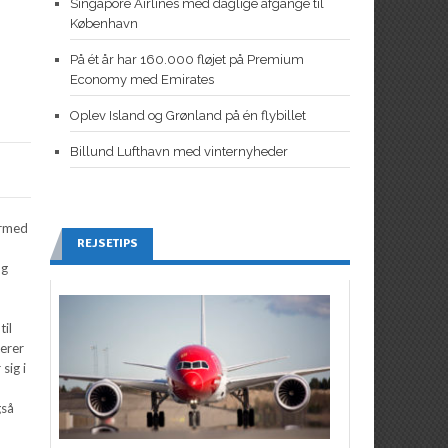
Singapore Airlines med daglige afgange til
København
På ét år har 160.000 fløjet på Premium
Economy med Emirates
Oplev Island og Grønland på én flybillet
Billund Lufthavn med vinternyheder
ermed
REJSETIPS
,
og
til
terer
sig i
gså