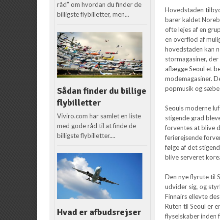
råd” om hvordan du finder de
Hovedstaden tilbyde
billigste flybilletter, men...
barer kaldet Noreba
ofte lejes af en gr
en overflod af muli
hovedstaden kan n
stormagasiner, der
aflægge Seoul et b
modemagasiner. De
popmusik og sæbeop
Sådan finder du billige
flybilletter
Seouls moderne luft
Viviro.com har samlet en liste
stigende grad blev
med gode råd til at finde de
forventes at blive
billigste flybilletter....
ferierejsende forve
følge af det stige
blive serveret kore
Den nye flyrute til
udvider sig, og sty
Finnairs ellevte des
Ruten til Seoul er 
Hvad er afbudsrejser
flyselskaber inden 