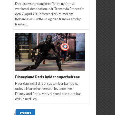
De rejselystne danskere får en ny fransk
weekend-destination, når Transavia France fra
den 7. april 2019 flyver direkte mellem
Københavns Lufthavn og den franske storby
Nantes...
Disneyland Paris hylder superheltene
Hver dag indtil d. 30. september kan du nu
opleve Marvel-universet i levende live i
Disneyland Paris. Marvel-fans i alle aldre kan
dykke ned i en...
TYRKIET