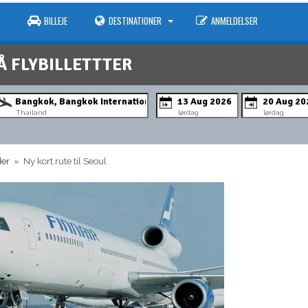
BILLEJE
DESTINATIONER
ANMELDELSER
Å FLYBILLETTTER
Thailand
lørdag
lørdag
der
» Ny kort rute til Seoul