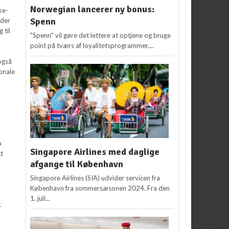
Norwegian lancerer ny bonus:
ke-
Spenn
 der
 til
"Spenn" vil gøre det lettere at optjene og bruge
point på tværs af loyalitetsprogrammer,...
også
onale
m
Singapore Airlines med daglige
gt
afgange til København
Singapore Airlines (SIA) udvider servicen fra
København fra sommersæsonen 2024. Fra den
1. juli...
.