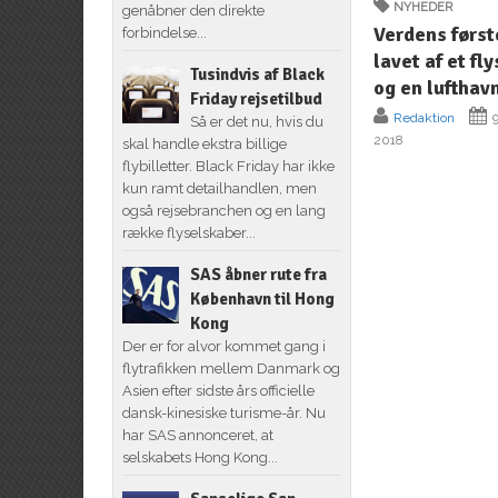
NYHEDER
genåbner den direkte
Verdens først
forbindelse...
lavet af et fl
Tusindvis af Black
og en lufthav
Friday rejsetilbud
Redaktion
9
Så er det nu, hvis du
2018
skal handle ekstra billige
flybilletter. Black Friday har ikke
kun ramt detailhandlen, men
også rejsebranchen og en lang
række flyselskaber...
SAS åbner rute fra
København til Hong
Kong
Der er for alvor kommet gang i
flytrafikken mellem Danmark og
Asien efter sidste års officielle
dansk-kinesiske turisme-år. Nu
har SAS annonceret, at
selskabets Hong Kong...