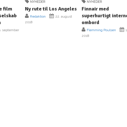
NYHEDER
NYHEDER
e film
Ny rute til Los Angeles
Finnair med
yselskab
superhurtigt intern
Redaktion
22. august
n
ombord
2018
. september
Flemming Poulsen
1
2018