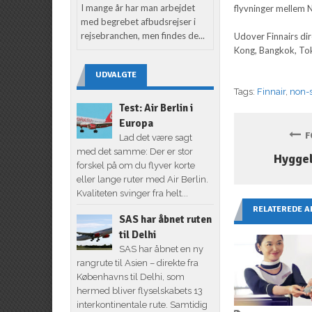
I mange år har man arbejdet
flyvninger mellem
med begrebet afbudsrejser i
rejsebranchen, men findes de...
Udover Finnairs dire
Kong, Bangkok, To
UDVALGTE
Tags:
Finnair
,
non-s
Test: Air Berlin i
Europa
FO
Lad det være sagt
med det samme: Der er stor
Hygge
forskel på om du flyver korte
eller lange ruter med Air Berlin.
Kvaliteten svinger fra helt...
RELATEREDE A
SAS har åbnet ruten
til Delhi
SAS har åbnet en ny
rangrute til Asien – direkte fra
Københavns til Delhi, som
hermed bliver flyselskabets 13
interkontinentale rute. Samtidig