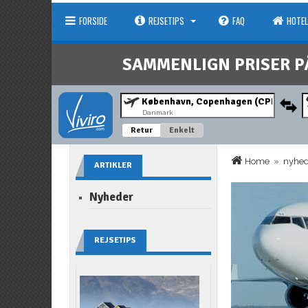
FORSIDE
REJSETIPS
FAQ
HOTEL
SAMMENLIGN PRISER P
Danmark
Retur
Enkelt
Home
»
nyhe
ARTIKLER
Nyheder
REJSETIPS