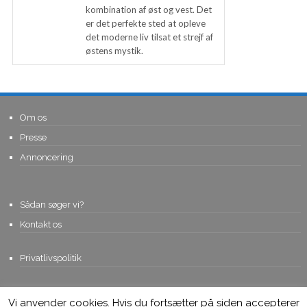
kombination af øst og vest. Det
er det perfekte sted at opleve
det moderne liv tilsat et strejf af
østens mystik.
Om os
Presse
Annoncering
Sådan søger vi?
Kontakt os
Privatlivspolitik
Vi anvender cookies. Hvis du fortsætter på siden accepterer
© Copyright 2015, Viviro.com ApS
- Alle rettigheder forbeholdes. Vi