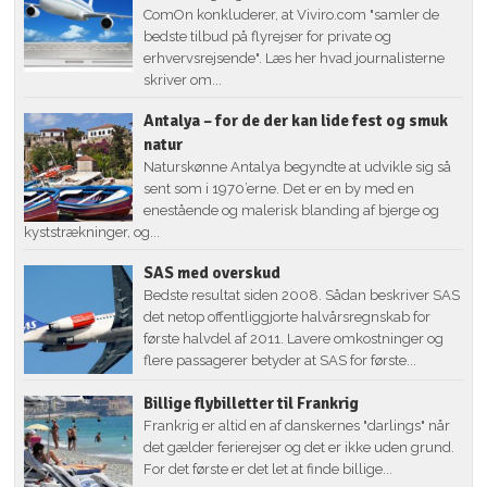
ComOn konkluderer, at Viviro.com "samler de
bedste tilbud på flyrejser for private og
erhvervsrejsende". Læs her hvad journalisterne
skriver om...
Antalya – for de der kan lide fest og smuk
natur
Naturskønne Antalya begyndte at udvikle sig så
sent som i 1970’erne. Det er en by med en
enestående og malerisk blanding af bjerge og
kyststrækninger, og...
SAS med overskud
Bedste resultat siden 2008. Sådan beskriver SAS
det netop offentliggjorte halvårsregnskab for
første halvdel af 2011. Lavere omkostninger og
flere passagerer betyder at SAS for første...
Billige flybilletter til Frankrig
Frankrig er altid en af danskernes "darlings" når
det gælder ferierejser og det er ikke uden grund.
For det første er det let at finde billige...