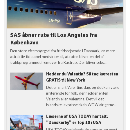
SAS åbner rute til Los Angeles fra
København
Den store efterspørgsel fra fritidsrejsende i Danmark, en mere
attraktiv tidstabel medvirker til, at ruten bliver en del af
trafikprogrammet fremover fra Kastrup. Der bliver seks...
Hedder du Valentin? Så tag kæresten
GRATIS til New York
Det er snart Valentins dag, og det kan være
irriterende for folk, der hedder enten
Valentin eller Valentina. Det vil det
islandske lavprisselskab WOW air gerne...
Læserne af USA TODAY har talt:
“Danskerby” er Top 10 i USA
USA TODAY er blandt de største, og mest