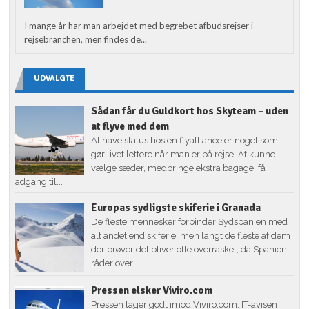
I mange år har man arbejdet med begrebet afbudsrejser i
rejsebranchen, men findes de...
UDVALGTE
Sådan får du Guldkort hos Skyteam – uden
at flyve med dem
At have status hos en flyalliance er noget som
gør livet lettere når man er på rejse. At kunne
vælge sæder, medbringe ekstra bagage, få
adgang til...
Europas sydligste skiferie i Granada
De fleste mennesker forbinder Sydspanien med
alt andet end skiferie, men langt de fleste af dem
der prøver det bliver ofte overrasket, da Spanien
råder over...
Pressen elsker Viviro.com
Pressen tager godt imod Viviro.com. IT-avisen