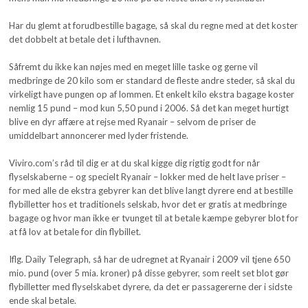
Har du glemt at forudbestille bagage, så skal du regne med at det koster
det dobbelt at betale det i lufthavnen.
Såfremt du ikke kan nøjes med en meget lille taske og gerne vil
medbringe de 20 kilo som er standard de fleste andre steder, så skal du
virkeligt have pungen op af lommen. Et enkelt kilo ekstra bagage koster
nemlig 15 pund – mod kun 5,50 pund i 2006. Så det kan meget hurtigt
blive en dyr affære at rejse med Ryanair – selvom de priser de
umiddelbart annoncerer med lyder fristende.
Viviro.com’s råd til dig er at du skal kigge dig rigtig godt for når
flyselskaberne – og specielt Ryanair – lokker med de helt lave priser –
for med alle de ekstra gebyrer kan det blive langt dyrere end at bestille
flybilletter hos et traditionels selskab, hvor det er gratis at medbringe
bagage og hvor man ikke er tvunget til at betale kæmpe gebyrer blot for
at få lov at betale for din flybillet.
Iflg. Daily Telegraph, så har de udregnet at Ryanair i 2009 vil tjene 650
mio. pund (over 5 mia. kroner) på disse gebyrer, som reelt set blot gør
flybilletter med flyselskabet dyrere, da det er passagererne der i sidste
ende skal betale.