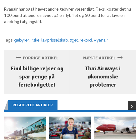
Ryanair har også hævet andre gebyrer væsentligt. F.eks. koster det nu
100 pund at ændre navnet på en flybillet og 50 pund for at lave en
ændring i afgangstid.
Tags:
gebyrer
,
irske
,
lavprisselskab
,
øget
,
rekord
,
Ryanair
FORRIGE ARTIKEL
NÆSTE ARTIKEL
Find billige rejser og
Thai Airways i
spar penge på
økonomiske
feriebudgettet
problemer
RELATEREDE ARTIKLER