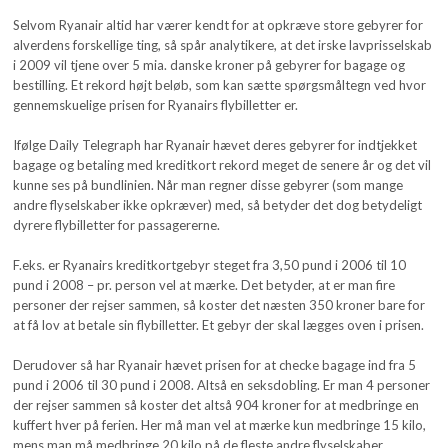
Selvom Ryanair altid har værer kendt for at opkræve store gebyrer for
alverdens forskellige ting, så spår analytikere, at det irske lavprisselskab
i 2009 vil tjene over 5 mia. danske kroner på gebyrer for bagage og
bestilling. Et rekord højt beløb, som kan sætte spørgsmåltegn ved hvor
gennemskuelige prisen for Ryanairs flybilletter er.
Ifølge Daily Telegraph har Ryanair hævet deres gebyrer for indtjekket
bagage og betaling med kreditkort rekord meget de senere år og det vil
kunne ses på bundlinien. Når man regner disse gebyrer (som mange
andre flyselskaber ikke opkræver) med, så betyder det dog betydeligt
dyrere flybilletter for passagererne.
F.eks. er Ryanairs kreditkortgebyr steget fra 3,50 pund i 2006 til 10
pund i 2008 – pr. person vel at mærke. Det betyder, at er man fire
personer der rejser sammen, så koster det næsten 350 kroner bare for
at få lov at betale sin flybilletter. Et gebyr der skal lægges oven i prisen.
Derudover så har Ryanair hævet prisen for at checke bagage ind fra 5
pund i 2006 til 30 pund i 2008. Altså en seksdobling. Er man 4 personer
der rejser sammen så koster det altså 904 kroner for at medbringe en
kuffert hver på ferien. Her må man vel at mærke kun medbringe 15 kilo,
mens man må medbringe 20 kilo på de fleste andre flyselskaber.