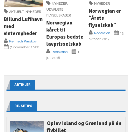
NYHEDER
,
NYHEDER
UDVALGTE
Norwegian er
AKTUELT
,
NYHEDER
FLYSELSKABER
“Årets
Billund Lufthavn
Norwegian
flyselskab”
med
kåret til
vinternyheder
Redaktion
13.
Europas bedste
oktober 2017
Kenneth Karskov
lavprisselskab
7. november 2022
Redaktion
1.
juli 2018
ARTIKLER
REJSETIPS
Oplev Island og Grønland på én
flybillet