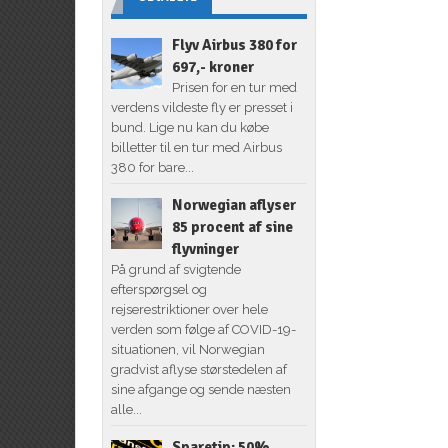
Flyv Airbus 380 for
697,- kroner
Prisen for en tur med
verdens vildeste fly er presset i
bund. Lige nu kan du købe
billetter til en tur med Airbus
380 for bare...
Norwegian aflyser
85 procent af sine
flyvninger
På grund af svigtende
efterspørgsel og
rejserestriktioner over hele
verden som følge af COVID-19-
situationen, vil Norwegian
gradvist aflyse størstedelen af
sine afgange og sende næsten
alle...
Sparetip: 50%