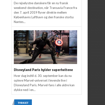
De rejselystne danskere får en ny fransk
weekend-destination, når Transavia France fra
den 7. april 2019 flyver direkte mellem
Københavns Lufthavn og den franske storby
Nantes...
Disneyland Paris hylder superheltene
Hver dag indtil d. 30. september kan du nu
opleve Marvel-universet i levende live i
Disneyland Paris. Marvel-fans i alle aldre kan
dykke ned i en...
TYRKIET