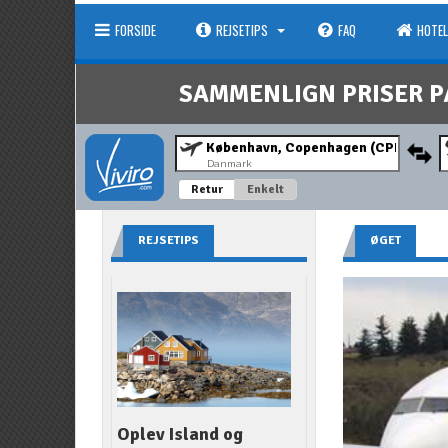
FORSIDE
REJSETIPS
FAQ
HOTEL
SAMMENLIGN PRISER P
Danmark
Retur
Enkelt
REJSETIPS
ØGET
Oplev Island og