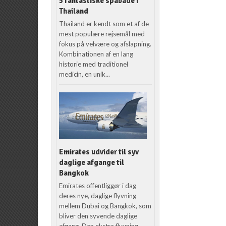
5 fantastiske spabade i
Thailand
Thailand er kendt som et af de
mest populære rejsemål med
fokus på velvære og afslapning.
Kombinationen af en lang
historie med traditionel
medicin, en unik...
Emirates udvider til syv
daglige afgange til
Bangkok
Emirates offentliggør i dag
deres nye, daglige flyvning
mellem Dubai og Bangkok, som
bliver den syvende daglige
afgang. Den ekstra flyvning,