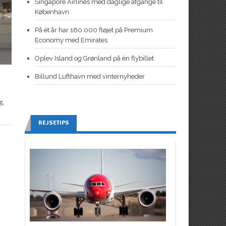
Singapore Airlines med daglige afgange til
København
På ét år har 160.000 fløjet på Premium
Economy med Emirates
Oplev Island og Grønland på én flybillet
Billund Lufthavn med vinternyheder
g,
REJSETIPS