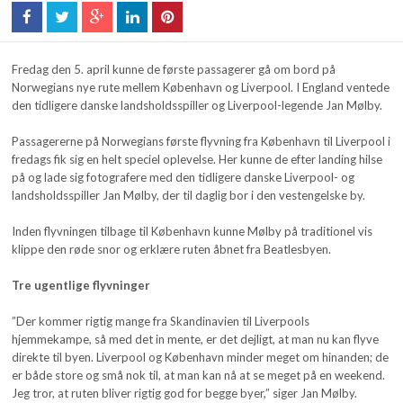
Fredag den 5. april kunne de første passagerer gå om bord på
Norwegians nye rute mellem København og Liverpool. I England ventede
den tidligere danske landsholdsspiller og Liverpool-legende Jan Mølby.
Passagererne på Norwegians første flyvning fra København til Liverpool i
fredags fik sig en helt speciel oplevelse. Her kunne de efter landing hilse
på og lade sig fotografere med den tidligere danske Liverpool- og
landsholdsspiller Jan Mølby, der til daglig bor i den vestengelske by.
Inden flyvningen tilbage til København kunne Mølby på traditionel vis
klippe den røde snor og erklære ruten åbnet fra Beatlesbyen.
Tre ugentlige flyvninger
”Der kommer rigtig mange fra Skandinavien til Liverpools
hjemmekampe, så med det in mente, er det dejligt, at man nu kan flyve
direkte til byen. Liverpool og København minder meget om hinanden; de
er både store og små nok til, at man kan nå at se meget på en weekend.
Jeg tror, at ruten bliver rigtig god for begge byer,” siger Jan Mølby.