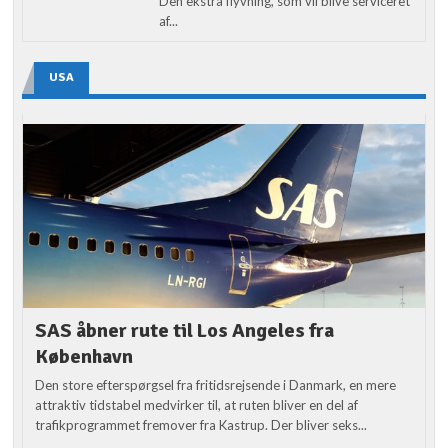
Den ekstra flyvning, som vil blive serviceret
af...
USA
SAS åbner rute til Los Angeles fra
København
Den store efterspørgsel fra fritidsrejsende i Danmark, en mere
attraktiv tidstabel medvirker til, at ruten bliver en del af
trafikprogrammet fremover fra Kastrup. Der bliver seks...