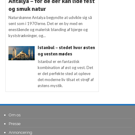
Antalya – for de der kan lide fest
og smuk natur
Naturskønne Antalya begyndte at udvikle sig så
sent som i 1970’erne. Det er en by med en
enestående og malerisk blanding af bjerge og
kyststrækninger, og...
Istanbul – stedet hvor østen
og vesten mødes
Istanbul er en fantastisk
kombination af øst og vest. Det
er det perfekte sted at opleve
det moderne liv tilsat et strejf af
østens mystik.
Om os
Presse
Annoncering