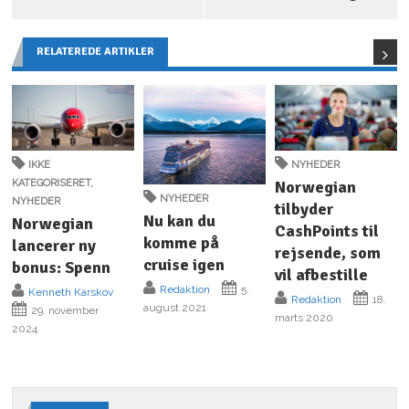
RELATEREDE ARTIKLER
IKKE
NYHEDER
KATEGORISERET
,
Norwegian
NYHEDER
NYHEDER
tilbyder
Nu kan du
Norwegian
CashPoints til
komme på
lancerer ny
rejsende, som
cruise igen
bonus: Spenn
vil afbestille
Redaktion
5.
Kenneth Karskov
Redaktion
18.
august 2021
29. november
marts 2020
2024