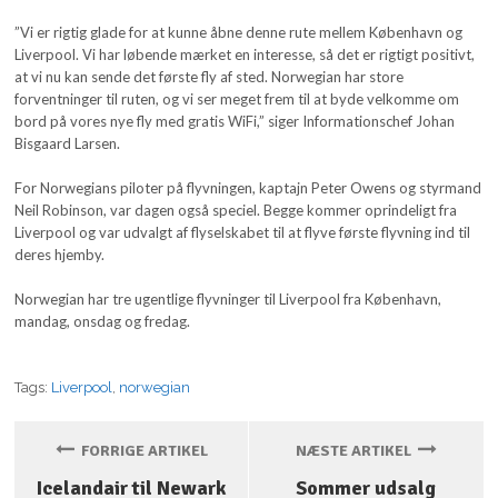
”Vi er rigtig glade for at kunne åbne denne rute mellem København og
Liverpool. Vi har løbende mærket en interesse, så det er rigtigt positivt,
at vi nu kan sende det første fly af sted. Norwegian har store
forventninger til ruten, og vi ser meget frem til at byde velkomme om
bord på vores nye fly med gratis WiFi,” siger Informationschef Johan
Bisgaard Larsen.
For Norwegians piloter på flyvningen, kaptajn Peter Owens og styrmand
Neil Robinson, var dagen også speciel. Begge kommer oprindeligt fra
Liverpool og var udvalgt af flyselskabet til at flyve første flyvning ind til
deres hjemby.
Norwegian har tre ugentlige flyvninger til Liverpool fra København,
mandag, onsdag og fredag.
Tags:
Liverpool
,
norwegian
FORRIGE ARTIKEL
NÆSTE ARTIKEL
Icelandair til Newark
Sommer udsalg