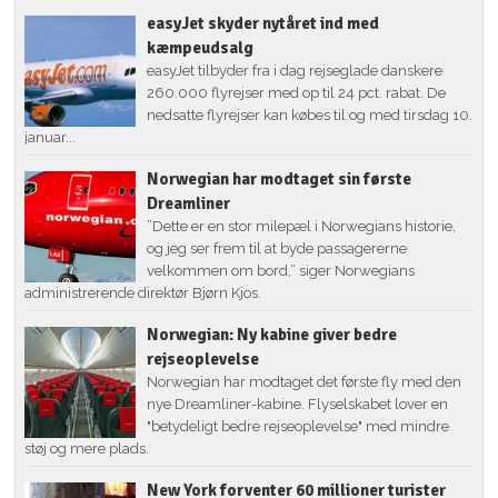
easyJet skyder nytåret ind med
kæmpeudsalg
easyJet tilbyder fra i dag rejseglade danskere
260.000 flyrejser med op til 24 pct. rabat. De
nedsatte flyrejser kan købes til og med tirsdag 10.
januar...
Norwegian har modtaget sin første
Dreamliner
”Dette er en stor milepæl i Norwegians historie,
og jeg ser frem til at byde passagererne
velkommen om bord,” siger Norwegians
administrerende direktør Bjørn Kjos.
Norwegian: Ny kabine giver bedre
rejseoplevelse
Norwegian har modtaget det første fly med den
nye Dreamliner-kabine. Flyselskabet lover en
"betydeligt bedre rejseoplevelse" med mindre
støj og mere plads.
New York forventer 60 millioner turister