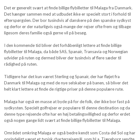
Det er generelt svært at finde billige flybilletter til Malaga fra Danmark.
Det hænger sammen med at udbudet ikke er specielt stort i forhold til
efterspørgslen. Der bor tusindvis af danskere på den spanske sydkyst
og derfor er der naturligvis også mange der rejser ofte frem og tilbage
ligesom deres familie også gerne vil på besøg.
I den kommende tid bliver det forhåbenligt lettere at finde billige
flybilletter til Malaga, da både SAS, Spanair, Transavia og Norwegian
udvider på ruten og dermed bliver der tusindvis af flere sæder til
rådighed på ruten.
Tidligere har det kun været Sterling og Spanair, der har fløjet fra
Danmark til Malaga og med de nye selskaber på banen, så bliver det
helt klart lettere at finde de rigtige priser på denne populære rute.
Malaga har også en masse at byde på for de folk, der ikke bor fast på
sydkysten. Specielt golfrejser er populære til denne destination og da
denne type rejsende ofte har en høj betalingsvillighed og derfor erdet
også nogen gange lidt svært at finde billige flybilletter til Malaga.
Området omkring Malaga er også bedre kendt som Costa del Sol og har
oprindeligt været et typisk charterrejsemål, som bl.a. Tjæreborg sendte