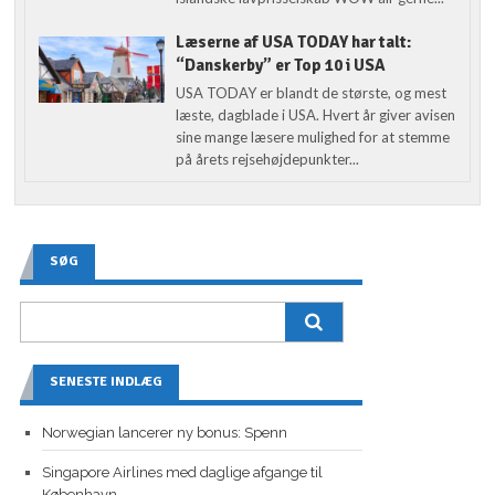
Læserne af USA TODAY har talt:
“Danskerby” er Top 10 i USA
USA TODAY er blandt de største, og mest
læste, dagblade i USA. Hvert år giver avisen
sine mange læsere mulighed for at stemme
på årets rejsehøjdepunkter...
SØG
SENESTE INDLÆG
Norwegian lancerer ny bonus: Spenn
Singapore Airlines med daglige afgange til
København