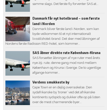
samme slags. Det første fly forventer SAS at...
Danmark får nyt hotelbrand – som første
land i Norden
Danmark bliver første land i Norden, som kan
byde velkommen til et nyt internationalt
livsstilshotel-brand. Det sker med åbningen af
Nordens første Radisson RED-hotel, som kommer...
SAS åbner direkte rute København-Kiruna
SAS forsætter åbningen af nye ruter med årets
nye 29. rute, denne gang mod nord mellem
København og Kiruna i Sverige. De to ugentlige
afgange kommer...
Verdens smukkeste by
Cape Town er en dejlig overraskelse. Den
sydafrikanske by ’troner’ ved det afrikanske
kontinents sydspids og dukker ofte op på listen
over de mest charmerende byer...