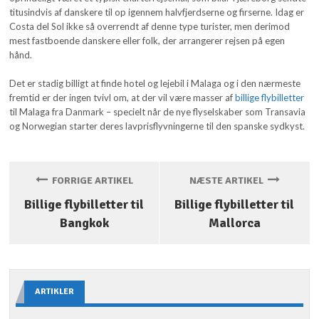
titusindvis af danskere til op igennem halvfjerdserne og firserne. Idag er
Costa del Sol ikke så overrendt af denne type turister, men derimod
mest fastboende danskere eller folk, der arrangerer rejsen på egen
hånd.
Det er stadig billigt at finde hotel og lejebil i Malaga og i den nærmeste
fremtid er der ingen tvivl om, at der vil være masser af
billige flybilletter
til Malaga fra Danmark – specielt når de nye flyselskaber som Transavia
og Norwegian starter deres lavprisflyvningerne til den spanske sydkyst.
FORRIGE ARTIKEL
NÆSTE ARTIKEL
Billige flybilletter til
Billige flybilletter til
Bangkok
Mallorca
ARTIKLER