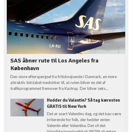
SAS åbner rute til Los Angeles fra
København
Den store efterspørgsel fra fritidsrejsende i Danmark, en mere
attraktiv tidstabel medvirker til, at ruten bliver en del af
trafikprogrammet fremover fra Kastrup. Der bliver seks...
Hedder du Valentin? Så tag kæresten
GRATIS til New York
Det er snart Valentins dag, og det kan være
irriterende for folk, der hedder enten
Valentin eller Valentina. Det vil det
islandske lavprisselskab WOW air gerne...