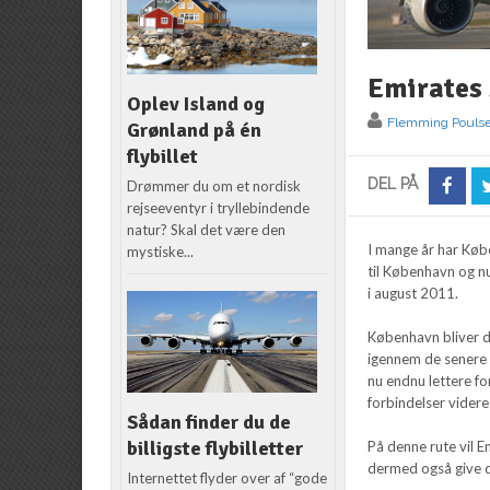
Emirates 
Oplev Island og
Flemming Pouls
Grønland på én
flybillet
DEL PÅ
Drømmer du om et nordisk
rejseeventyr i tryllebindende
natur? Skal det være den
I mange år har Køb
mystiske...
til København og nu
i august 2011.
København bliver d
igennem de senere 
nu endnu lettere f
forbindelser videre
Sådan finder du de
billigste flybilletter
På denne rute vil E
dermed også give d
Internettet flyder over af “gode