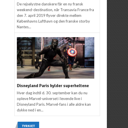
De rejselystne danskere får en ny fransk
weekend-destination, når Transavia France fra
den 7. april 2019 flyver direkte mellem
Københavns Lufthavn og den franske storby
Nantes...
Disneyland Paris hylder superheltene
Hver dag indtil d. 30. september kan du nu
opleve Marvel-universet i levende live i
Disneyland Paris. Marvel-fans i alle aldre kan
dykke ned i en...
TYRKIET