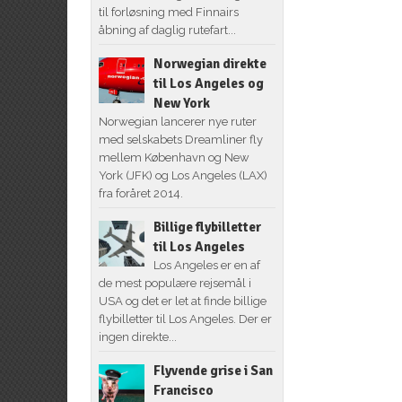
til forløsning med Finnairs
åbning af daglig rutefart...
Norwegian direkte
til Los Angeles og
New York
Norwegian lancerer nye ruter
med selskabets Dreamliner fly
mellem København og New
York (JFK) og Los Angeles (LAX)
fra foråret 2014.
Billige flybilletter
til Los Angeles
Los Angeles er en af
de mest populære rejsemål i
USA og det er let at finde billige
flybilletter til Los Angeles. Der er
ingen direkte...
Flyvende grise i San
Francisco