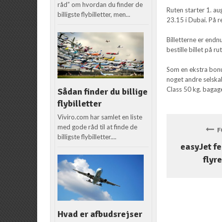
råd” om hvordan du finder de
Ruten starter 1. au
billigste flybilletter, men...
23.15 i Dubai. På r
Billetterne er endnu
bestille billet på ru
Som en ekstra bonu
noget andre selskab
Class 50 kg. bagag
Sådan finder du billige
flybilletter
Viviro.com har samlet en liste
med gode råd til at finde de
FO
billigste flybilletter....
easyJet fe
flyre
Hvad er afbudsrejser