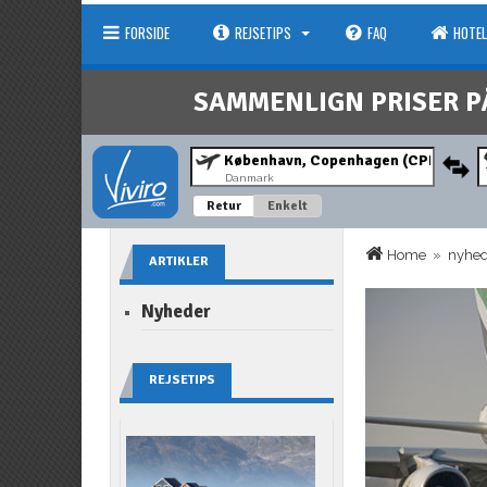
FORSIDE
REJSETIPS
FAQ
HOTEL
SAMMENLIGN PRISER P
Danmark
Retur
Enkelt
Home
»
nyhe
ARTIKLER
Nyheder
REJSETIPS