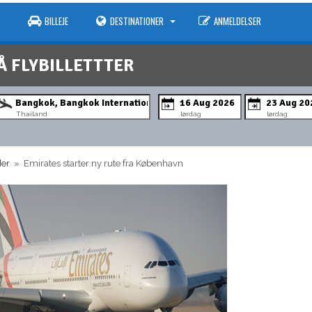
BILLEJE
DESTINATIONER
ANMELDELSER
Å FLYBILLETTTER
Thailand
lørdag
lørdag
der
» Emirates starter ny rute fra København