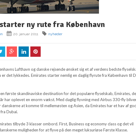
starter ny rute fra København
en
20. januar 2011
nyheder
enhavns Lufthavn og danske rejsende ønsket sig et af verdens bedste flysels
 er det lykkedes. Emirates starter nemlig en daglig flyrute fra København til 
en første skandinaviske destination for det populære flyselskab, Emirates, d
år har oplevet en enorm vækst. Med daglig flyvning med Airbus 330-fly blive
or danskerne at komme til mellemøsten og Asien, da Emirates har et hav af go
 fra Dubai.
mirates tilbyde 3 klasser ombord. First, Business og economy class og det vil
anskerne muligheden for at flyve på den meget luksuriøse Første Klasse.