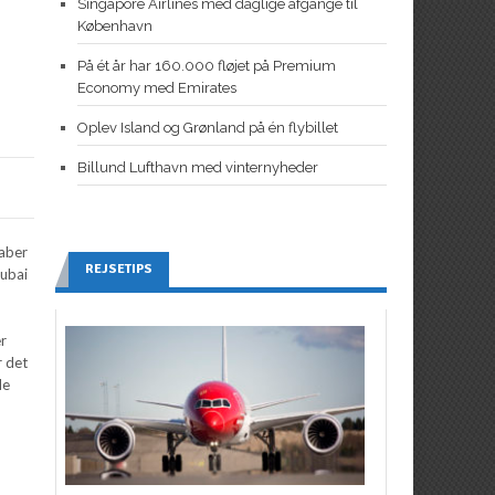
Singapore Airlines med daglige afgange til
København
På ét år har 160.000 fløjet på Premium
Economy med Emirates
Oplev Island og Grønland på én flybillet
Billund Lufthavn med vinternyheder
kaber
REJSETIPS
Dubai
er
r det
de