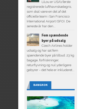
LiLou er USA’s første
registrerede lufthavnskælegris,
som skal være en del af det
officielle team i San Francisco
International Airport (SFO). De
seneste år har den...
Fem spændende
byer på udsalg
Czech Airlines holder
udsalg og har sat fem
spændende byer på tilbud. 23 kg
bagage, forfriskninger,
returflyvning og nul yderligere
gebyrer – det hele er inkluderet...
BANGKOK