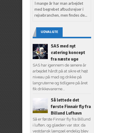
I mange år har man arbejdet
med begrebet afbudsrejser i
rejsebranchen, men findes de...
UDVALGTE
SAS med nyt
catering koncept
fra næste uge
SAS har igennem de senere år
arbejdet hårdt på at sikre et højt
niveau på mad og drikke på
langruterne og tidligere på året
fik drikkevarerne...
Så lettede det
første Finnair fly fra
Billund Lufhavn
Så er første Finnair fly fra Billund
i luften, og glæden var stor, da
vestdansk længsel endelig blev