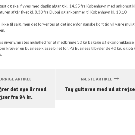
gust og skal flyves med daglig afgang kl. 14.55 fra København med ankomst kl
eturen afgår flyet kl. 8.30 fra Dubai og ankommer til København kl. 13.10
 ikke til salg, men det forventes at det indenfor ganske kort tid vil være mulig
ten.
s giver Emirates mulighed for at medbringe 30 kg bagage på økonomiklasse
er kræver en business-klasse billet for. På Business tilbyder de 40 kg. og på F
e.
RRIGE ARTIKEL
NÆSTE ARTIKEL
jrer det nye år med
Tag guitaren med ud at rejse
jser fra 94 kr.