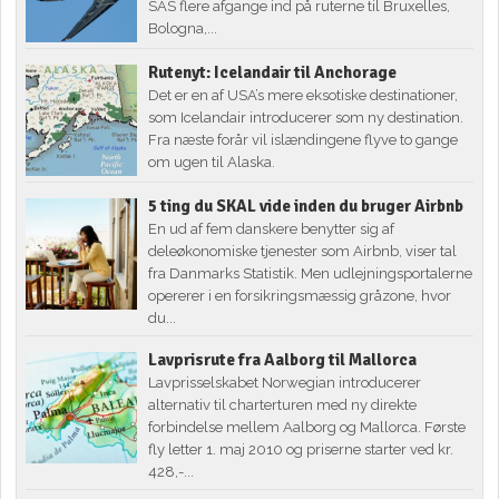
SAS flere afgange ind på ruterne til Bruxelles,
Bologna,...
Rutenyt: Icelandair til Anchorage
Det er en af USA’s mere eksotiske destinationer,
som Icelandair introducerer som ny destination.
Fra næste forår vil islændingene flyve to gange
om ugen til Alaska.
5 ting du SKAL vide inden du bruger Airbnb
En ud af fem danskere benytter sig af
deleøkonomiske tjenester som Airbnb, viser tal
fra Danmarks Statistik. Men udlejningsportalerne
opererer i en forsikringsmæssig gråzone, hvor
du...
Lavprisrute fra Aalborg til Mallorca
Lavprisselskabet Norwegian introducerer
alternativ til charterturen med ny direkte
forbindelse mellem Aalborg og Mallorca. Første
fly letter 1. maj 2010 og priserne starter ved kr.
428,-...