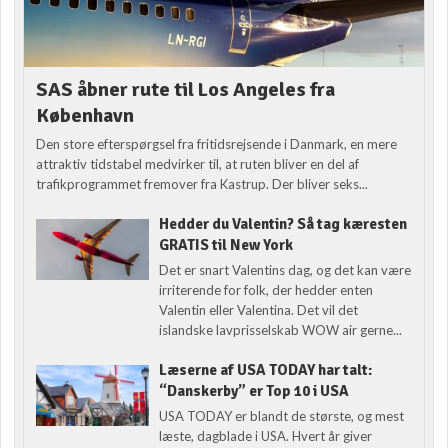
SAS åbner rute til Los Angeles fra
København
Den store efterspørgsel fra fritidsrejsende i Danmark, en mere
attraktiv tidstabel medvirker til, at ruten bliver en del af
trafikprogrammet fremover fra Kastrup. Der bliver seks...
Hedder du Valentin? Så tag kæresten
GRATIS til New York
Det er snart Valentins dag, og det kan være
irriterende for folk, der hedder enten
Valentin eller Valentina. Det vil det
islandske lavprisselskab WOW air gerne...
Læserne af USA TODAY har talt:
“Danskerby” er Top 10 i USA
USA TODAY er blandt de største, og mest
læste, dagblade i USA. Hvert år giver