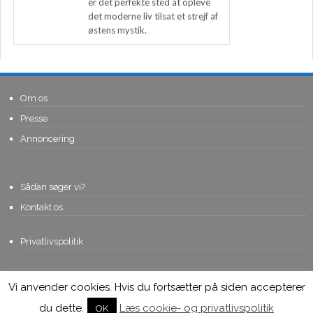
er det perfekte sted at opleve
det moderne liv tilsat et strejf af
østens mystik.
Om os
Presse
Annoncering
Sådan søger vi?
Kontakt os
Privatlivspolitik
Vi anvender cookies. Hvis du fortsætter på siden accepterer
© Copyright 2015, Viviro.com ApS
- Alle rettigheder forbeholdes. Vi
tager forbehold for fejlagtige priser.
du dette.
Læs cookie- og privatlivspolitik
OK