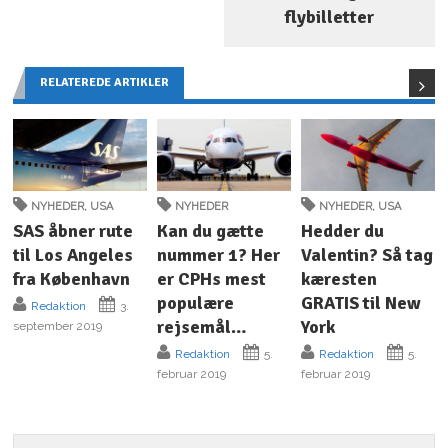
flybilletter
RELATEREDE ARTIKLER
NYHEDER
,
USA
NYHEDER
NYHEDER
,
USA
SAS åbner rute
Kan du gætte
Hedder du
til Los Angeles
nummer 1? Her
Valentin? Så tag
fra København
er CPHs mest
kæresten
populære
GRATIS til New
Redaktion
3.
rejsemål…
York
september 2019
Redaktion
5.
Redaktion
5.
februar 2019
februar 2019