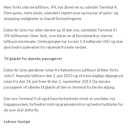
New Yorks største lufthavn, JFK, har åbnet en ny, udvidet Terminal 4.
Flere gates, mere plads, udendørs tagterrasse og masser af spise- og
shopping-muligheder er blandt forbedringerne.
Delta Air Lines har slået dørene op til den nye, udvidede Terminal 4 i
JFK-lufthavnen i New York, som bliver en af Nordamerikas største
lufthavnsterminaler. Ombygningen har kostet 1,4 milliarder USD og skal
give bedre oplevelser for rejsende fra hele verden.
Til glæde for danske passagerer
Delta Air Lines genåbner ruten fra Københavns Lufthavn til New Yorks
John F. Kennedy lufthavn den 2. juni 2013 og vil have daglige afgange på
ruten fra den 18. juni frem til den 2. september 2013. De danske
passagerer vil således få glæde af den ny terminal fra første afgang.
Den nye Terminal 4 vil også have forbedrede check-in områder, nyt
bagagesystem, forbedret told-og grænsekontrol og bedre faciliteter for
de som skal skifte fly.
Luksus-lounge