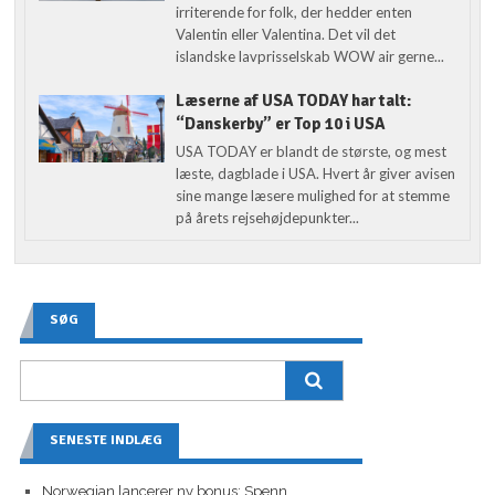
irriterende for folk, der hedder enten
Valentin eller Valentina. Det vil det
islandske lavprisselskab WOW air gerne...
Læserne af USA TODAY har talt:
“Danskerby” er Top 10 i USA
USA TODAY er blandt de største, og mest
læste, dagblade i USA. Hvert år giver avisen
sine mange læsere mulighed for at stemme
på årets rejsehøjdepunkter...
SØG
SENESTE INDLÆG
Norwegian lancerer ny bonus: Spenn