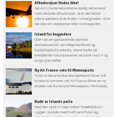
Afbudsrejser findes ikke!
Selvom charterselskaberne stadig reklamerer
med såkaldte afbudsrejser, så er det faktisk
yderst sjældent at de findes. I virkeligheden, så er
der tale om restpladser eller overkapacitet...
Island for begyndere
Glem alt om galoperende islandsk
storhedsvanvid, vanvittige bankkrak og
Eyjafjallajökulls askesky. Island byder på
enestående naturoplevelser, eksotisk mad (!) og
lange lyse nætter.
Ny Air France-rute til Minneapolis
Turen til det amerikanske hjerteland bliver lidt
kortere til sommer, når Air France åbner en ny
direkte rute fra Paris til Minneapolis i Minnesota.
Budir er Islands perle
Med den 1446 m høje vulkan Snæfelljökull i
ryggen, strande med hvidt sand foran sig,