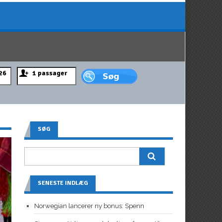
SØG
SENESTE INDLÆG
Norwegian lancerer ny bonus: Spenn