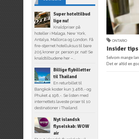
Super hoteltilbud
lige nu!
Knaldpriser på
hoteller i Malaga, New York,
Antalya, Mallorca og London. Få
ONTARIO
fire-stjernet hotelluksus til bare
Insider tips
205 kroner pr. person pr. nat! Se
Selvom mange land
knaldtilbudene her –...
Det er altid en god
Billige flybilletter
til Thailand
En returbillet til
Bangkok koster kun 3.488,- og
Phuket 4.198,-. Se listen med
internettets laveste priser til 10
destinationer i Thailand.
Nyt islandsk
flyselskab: WOW
air