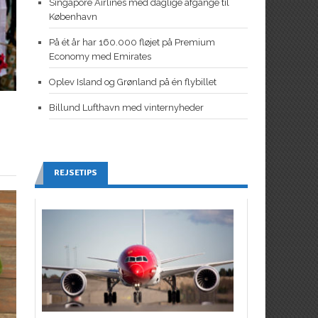
Singapore Airlines med daglige afgange til
København
På ét år har 160.000 fløjet på Premium
Economy med Emirates
Oplev Island og Grønland på én flybillet
Billund Lufthavn med vinternyheder
REJSETIPS