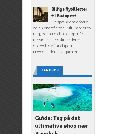
Billige flybilletter
til Budapest
En spændende fortid
og en enestående kulturarv er to
ting, der altid dukker op, når
turister skal beskrive deres
oplevelse af Budapest.
Hovedstaden i Ungarn er...
BANGKOK
Guide: Tag på det
ultimative øhop nær
Bangkok