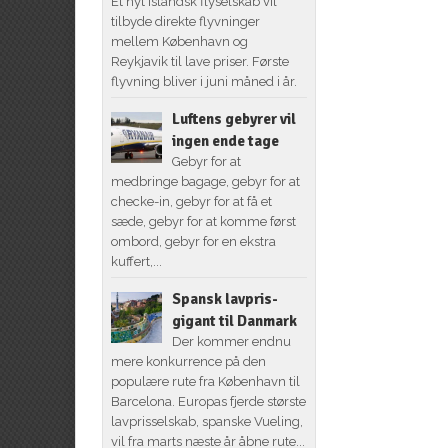
Et nyt islandsk flyselskab vil
tilbyde direkte flyvninger
mellem København og
Reykjavik til lave priser. Første
flyvning bliver i juni måned i år.
Luftens gebyrer vil
ingen ende tage
Gebyr for at
medbringe bagage, gebyr for at
checke-in, gebyr for at få et
sæde, gebyr for at komme først
ombord, gebyr for en ekstra
kuffert,...
Spansk lavpris-
gigant til Danmark
Der kommer endnu
mere konkurrence på den
populære rute fra København til
Barcelona. Europas fjerde største
lavprisselskab, spanske Vueling,
vil fra marts næste år åbne rute...