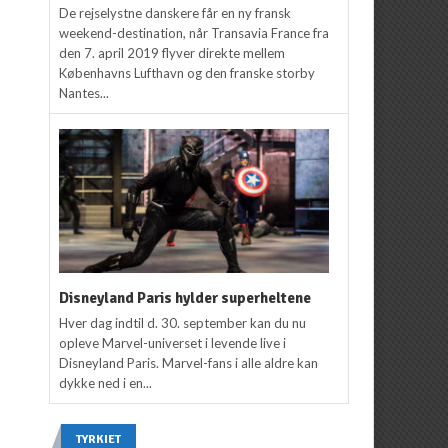
De rejselystne danskere får en ny fransk
weekend-destination, når Transavia France fra
den 7. april 2019 flyver direkte mellem
Københavns Lufthavn og den franske storby
Nantes...
Disneyland Paris hylder superheltene
Hver dag indtil d. 30. september kan du nu
opleve Marvel-universet i levende live i
Disneyland Paris. Marvel-fans i alle aldre kan
dykke ned i en...
TYRKIET