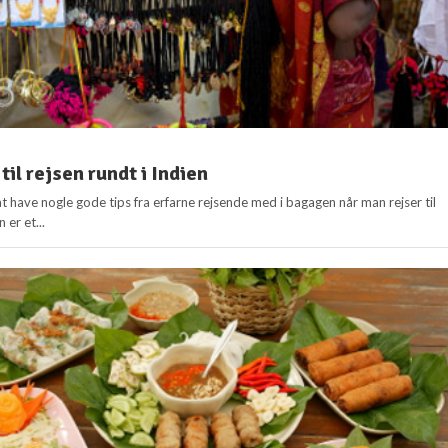
 til rejsen rundt i Indien
at have nogle gode tips fra erfarne rejsende med i bagagen når man rejser til
 er et...