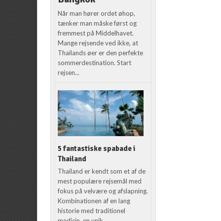
Når man hører ordet øhop,
tænker man måske først og
fremmest på Middelhavet.
Mange rejsende ved ikke, at
Thailands øer er den perfekte
sommerdestination. Start
rejsen...
5 fantastiske spabade i
Thailand
Thailand er kendt som et af de
mest populære rejsemål med
fokus på velvære og afslapning.
Kombinationen af en lang
historie med traditionel
medicin, en unik...