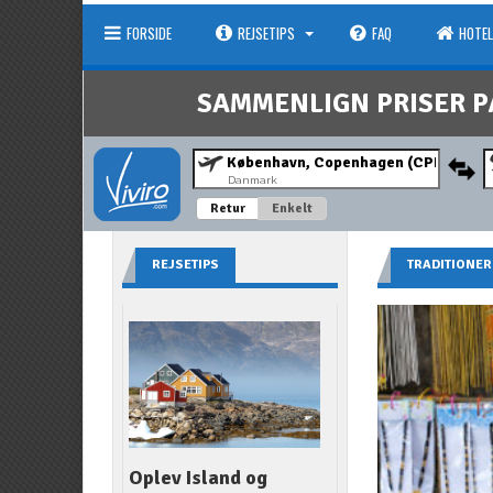
FORSIDE
REJSETIPS
FAQ
HOTEL
SAMMENLIGN PRISER P
Danmark
Retur
Enkelt
REJSETIPS
TRADITIONER
Oplev Island og