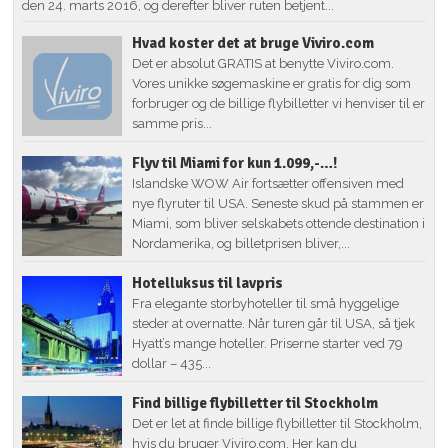
den 24. marts 2016, og derefter bliver ruten betjent...
Hvad koster det at bruge Viviro.com
Det er absolut GRATIS at benytte Viviro.com.
Vores unikke søgemaskine er gratis for dig som
forbruger og de billige flybilletter vi henviser til er
samme pris...
Flyv til Miami for kun 1.099,-…!
Islandske WOW Air fortsætter offensiven med
nye flyruter til USA. Seneste skud på stammen er
Miami, som bliver selskabets ottende destination i
Nordamerika, og billetprisen bliver,...
Hotelluksus til lavpris
Fra elegante storbyhoteller til små hyggelige
steder at overnatte. Når turen går til USA, så tjek
Hyatt’s mange hoteller. Priserne starter ved 79
dollar – 435...
Find billige flybilletter til Stockholm
Det er let at finde billige flybilletter til Stockholm,
hvis du bruger Viviro.com. Her kan du