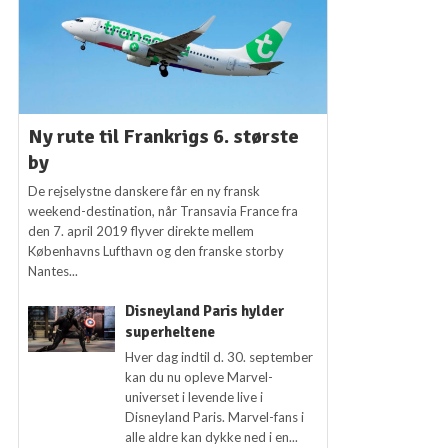
Ny rute til Frankrigs 6. største
by
De rejselystne danskere får en ny fransk
weekend-destination, når Transavia France fra
den 7. april 2019 flyver direkte mellem
Københavns Lufthavn og den franske storby
Nantes...
Disneyland Paris hylder
superheltene
Hver dag indtil d. 30. september
kan du nu opleve Marvel-
universet i levende live i
Disneyland Paris. Marvel-fans i
alle aldre kan dykke ned i en...