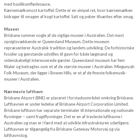
med basilikumflødesauce.
Kærnemælksmost kartoffel: Dette er en simpel ret, hvor kærnemælken
bidrager til smagen af kogt kartoffel. Salt og peber tilsættes efter smag.
Museer
Brisbane rummer nogle af de vigtige museer i Australien. Det mest
opsigtsvækkende er Queensland Museum. Dette museum
repræsenterer Australsk tradition og landets udvikling. De forhistoriske
fossiler og genstande udstilles til gavn for både lægmand og
videnskabeligt interesserede gæster. Queensland museum har fem
filialer og betragtes som et af de største museer i Australien. Miegunyah
Folk Museum, der ligger i Bowen Hills, er et af de fineste folkemusik-
museer i Australien.
Nærmeste lufthavn
Brisbane Airport (BNE) er placeret i forstadsområdet omkring Brisbane.
Lufthavnen er under ledelse af Brisbane Airport Corporation Limited.
Brisbane lufthavn har separate terminaler til internationale og nationale
flyvninger – samt fragtflyvninger. Det er en af travleste lufthavne i
Australien og man er i færd med at udvikle infrastrukturen yderligere.
Lufthavnen er tilgængelig fra Brisbane Gateway Motorvej og via
lufthavnstog.