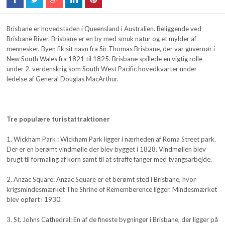
Brisbane er hovedstaden i Queensland i Australien. Beliggende ved
Brisbane River. Brisbane er en by med smuk natur og et mylder af
mennesker. Byen fik sit navn fra Sir Thomas Brisbane, der var guvernør i
New South Wales fra 1821 til 1825. Brisbane spillede en vigtig rolle
under 2. verdenskrig som South West Pacific hovedkvarter under
ledelse af General Douglas MacArthur.
Tre populære turistattraktioner
1. Wickham Park : Wickham Park ligger i nærheden af Roma Street park.
Der er en berømt vindmølle der blev bygget i 1828. Vindmøllen blev
brugt til formaling af korn samt til at straffe fanger med tvangsarbejde.
2. Anzac Square: Anzac Square er et berømt sted i Brisbane, hvor
krigsmindesmærket The Shrine of Rememberence ligger. Mindesmærket
blev opført i 1930.
3. St. Johns Cathedral: En af de fineste bygninger i Brisbane, der ligger på