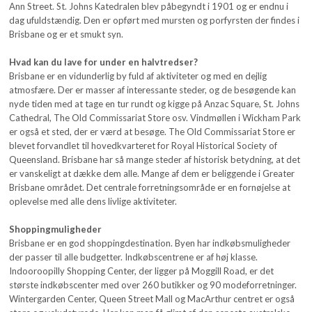
Ann Street. St. Johns Katedralen blev påbegyndt i 1901 og er endnu i
dag ufuldstændig. Den er opført med mursten og porfyrsten der findes i
Brisbane og er et smukt syn.
Hvad kan du lave for under en halvtredser?
Brisbane er en vidunderlig by fuld af aktiviteter og med en dejlig
atmosfære. Der er masser af interessante steder, og de besøgende kan
nyde tiden med at tage en tur rundt og kigge på Anzac Square, St. Johns
Cathedral, The Old Commissariat Store osv. Vindmøllen i Wickham Park
er også et sted, der er værd at besøge. The Old Commissariat Store er
blevet forvandlet til hovedkvarteret for Royal Historical Society of
Queensland. Brisbane har så mange steder af historisk betydning, at det
er vanskeligt at dække dem alle. Mange af dem er beliggende i Greater
Brisbane området. Det centrale forretningsområde er en fornøjelse at
oplevelse med alle dens livlige aktiviteter.
Shoppingmuligheder
Brisbane er en god shoppingdestination. Byen har indkøbsmuligheder
der passer til alle budgetter. Indkøbscentrene er af høj klasse.
Indooroopilly Shopping Center, der ligger på Moggill Road, er det
største indkøbscenter med over 260 butikker og 90 modeforretninger.
Wintergarden Center, Queen Street Mall og MacArthur centret er også