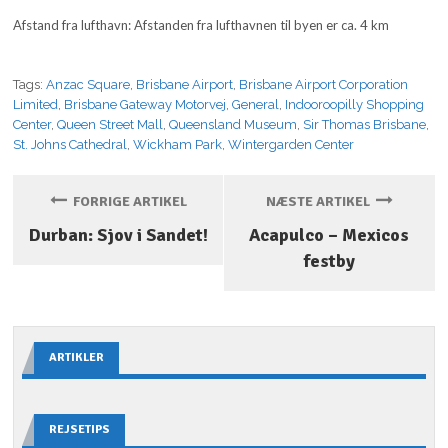
Afstand fra lufthavn: Afstanden fra lufthavnen til byen er ca. 4 km
Tags:
Anzac Square
,
Brisbane Airport
,
Brisbane Airport Corporation
Limited
,
Brisbane Gateway Motorvej
,
General
,
Indooroopilly Shopping
Center
,
Queen Street Mall
,
Queensland Museum
,
Sir Thomas Brisbane
,
St. Johns Cathedral
,
Wickham Park
,
Wintergarden Center
FORRIGE ARTIKEL
NÆSTE ARTIKEL
Durban: Sjov i Sandet!
Acapulco – Mexicos
festby
ARTIKLER
REJSETIPS