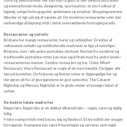
store og veludstyrede. Her kan man få glimt af den seneste australske
og internationale mode, designertøj, sportsudstyr, et stort udbud af
legetøj, varige forbrugsgoder, ædelstene og smykker. Shoppingcentrene
tilbyder et rigt udvalg af næsten alt. De moderne restauranter yder den
nødvendige afslapning midt i dette overvældende forbrugerparadis.
Restauranter og natteliv
Brisbane har mange restauranter, barer og natklubber. En kultur af
velhavende natteliv og multikulturelle madvaner er lige så naturlige i
Brisbane, som i alle andre australske storbyer. Bortset fra moderne og
traditionelle australske retter kan man også finde mad fra andre lande i
restauranternes menuer. Gazebo restaurant og bar, Oxley Wharf
Restaurant, Vino’s Restaurant er nogle af de mest kendte. De ligger alle
tæt på bymidten. De friskeste og fineste retter er tilgængelige her og
der gøres alt for at give gæsterne en god oplevelse. The Cabaret
Nightclub og Mercury Nightclub er to gode steder at besøge i løbet af
natten.
De bedste lokale madretter
Røget laks: Røget laks er en delikat tilberedt laks – røget, varm og dejlig
billig.
Friske svampe fyldt med bacon, løg og flødeost: Et let måltid der smager
forrygende. Svampene kan være friturestegte og serveres som regel