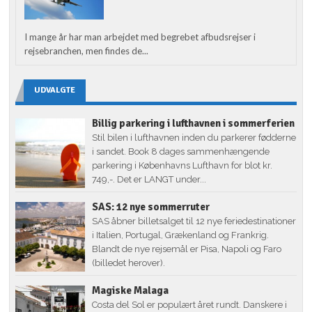
I mange år har man arbejdet med begrebet afbudsrejser i
rejsebranchen, men findes de...
UDVALGTE
Billig parkering i lufthavnen i sommerferien
Stil bilen i lufthavnen inden du parkerer fødderne
i sandet. Book 8 dages sammenhængende
parkering i Københavns Lufthavn for blot kr.
749,-. Det er LANGT under...
SAS: 12 nye sommerruter
SAS åbner billetsalget til 12 nye feriedestinationer
i Italien, Portugal, Grækenland og Frankrig.
Blandt de nye rejsemål er Pisa, Napoli og Faro
(billedet herover).
Magiske Malaga
Costa del Sol er populært året rundt. Danskere i