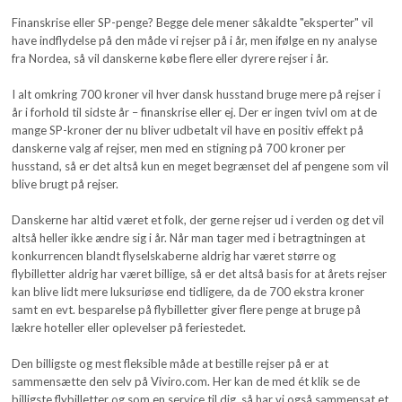
Finanskrise eller SP-penge? Begge dele mener såkaldte "eksperter" vil
have indflydelse på den måde vi rejser på i år, men ifølge en ny analyse
fra Nordea, så vil danskerne købe flere eller dyrere rejser i år.
I alt omkring 700 kroner vil hver dansk husstand bruge mere på rejser i
år i forhold til sidste år – finanskrise eller ej. Der er ingen tvivl om at de
mange SP-kroner der nu bliver udbetalt vil have en positiv effekt på
danskerne valg af rejser, men med en stigning på 700 kroner per
husstand, så er det altså kun en meget begrænset del af pengene som vil
blive brugt på rejser.
Danskerne har altid været et folk, der gerne rejser ud i verden og det vil
altså heller ikke ændre sig i år. Når man tager med i betragtningen at
konkurrencen blandt flyselskaberne aldrig har været større og
flybilletter aldrig har været billige, så er det altså basis for at årets rejser
kan blive lidt mere luksuriøse end tidligere, da de 700 ekstra kroner
samt en evt. besparelse på flybilletter giver flere penge at bruge på
lækre hoteller eller oplevelser på feriestedet.
Den billigste og mest fleksible måde at bestille rejser på er at
sammensætte den selv på Viviro.com. Her kan de med ét klik se de
billigste flybilletter og som en service til dig, så har vi også sammensat et