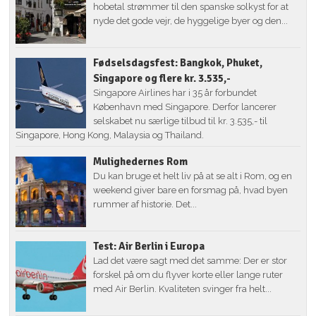
hobetal strømmer til den spanske solkyst for at
nyde det gode vejr, de hyggelige byer og den...
Fødselsdagsfest: Bangkok, Phuket,
Singapore og flere kr. 3.535,-
Singapore Airlines har i 35 år forbundet
København med Singapore. Derfor lancerer
selskabet nu særlige tilbud til kr. 3.535,- til
Singapore, Hong Kong, Malaysia og Thailand.
Mulighedernes Rom
Du kan bruge et helt liv på at se alt i Rom, og en
weekend giver bare en forsmag på, hvad byen
rummer af historie. Det...
Test: Air Berlin i Europa
Lad det være sagt med det samme: Der er stor
forskel på om du flyver korte eller lange ruter
med Air Berlin. Kvaliteten svinger fra helt...