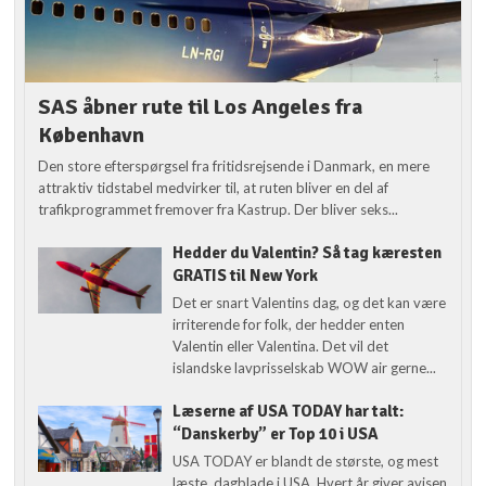
SAS åbner rute til Los Angeles fra
København
Den store efterspørgsel fra fritidsrejsende i Danmark, en mere
attraktiv tidstabel medvirker til, at ruten bliver en del af
trafikprogrammet fremover fra Kastrup. Der bliver seks...
Hedder du Valentin? Så tag kæresten
GRATIS til New York
Det er snart Valentins dag, og det kan være
irriterende for folk, der hedder enten
Valentin eller Valentina. Det vil det
islandske lavprisselskab WOW air gerne...
Læserne af USA TODAY har talt:
“Danskerby” er Top 10 i USA
USA TODAY er blandt de største, og mest
læste, dagblade i USA. Hvert år giver avisen