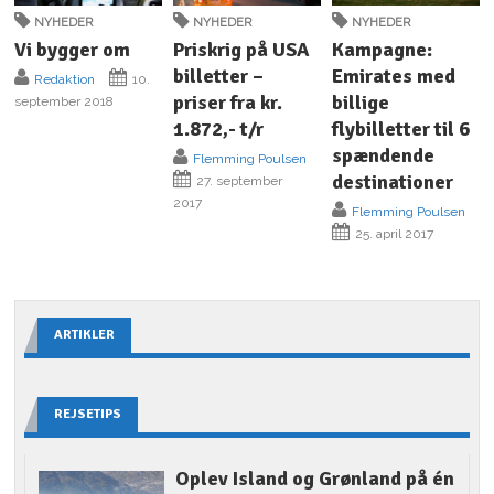
NYHEDER
NYHEDER
NYHEDER
Vi bygger om
Priskrig på USA
Kampagne:
billetter –
Emirates med
Redaktion
10.
priser fra kr.
billige
september 2018
1.872,- t/r
flybilletter til 6
spændende
Flemming Poulsen
destinationer
27. september
2017
Flemming Poulsen
25. april 2017
ARTIKLER
REJSETIPS
Oplev Island og Grønland på én