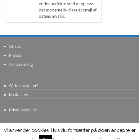
er det perfekte sted at opleve
det moderne liv tilsat et strejf af
østens mystik.
Om os
Presse
Annoncering
Sådan søger vi?
Kontakt os
Privatlivspolitik
Vi anvender cookies. Hvis du fortsætter på siden accepterer
© Copyright 2015, Viviro.com ApS
- Alle rettigheder forbeholdes. Vi
tager forbehold for fejlagtige priser.