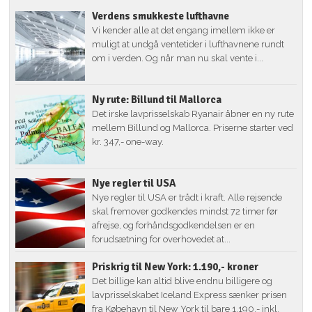
Verdens smukkeste lufthavne
Vi kender alle at det engang imellem ikke er
muligt at undgå ventetider i lufthavnene rundt
om i verden. Og når man nu skal vente i...
Ny rute: Billund til Mallorca
Det irske lavprisselskab Ryanair åbner en ny rute
mellem Billund og Mallorca. Priserne starter ved
kr. 347,- one-way.
Nye regler til USA
Nye regler til USA er trådt i kraft. Alle rejsende
skal fremover godkendes mindst 72 timer før
afrejse, og forhåndsgodkendelsen er en
forudsætning for overhovedet at...
Priskrig til New York: 1.190,- kroner
Det billige kan altid blive endnu billigere og
lavprisselskabet Iceland Express sænker prisen
fra Købehavn til New York til bare 1.190,- inkl.