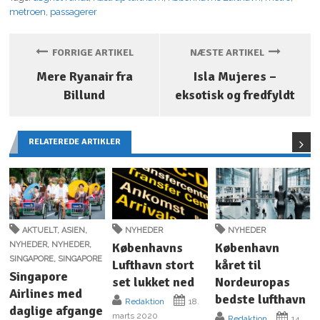
metroen
,
passagerer
FORRIGE ARTIKEL
NÆSTE ARTIKEL
Mere Ryanair fra
Isla Mujeres –
Billund
eksotisk og fredfyldt
RELATEREDE ARTIKLER
AKTUELT
,
ASIEN
,
NYHEDER
NYHEDER
NYHEDER
,
NYHEDER
,
Københavns
København
SINGAPORE
,
SINGAPORE
Lufthavn stort
kåret til
Singapore
set lukket ned
Nordeuropas
Airlines med
bedste lufthavn
Redaktion
18.
daglige afgange
marts 2020
Redaktion
14.