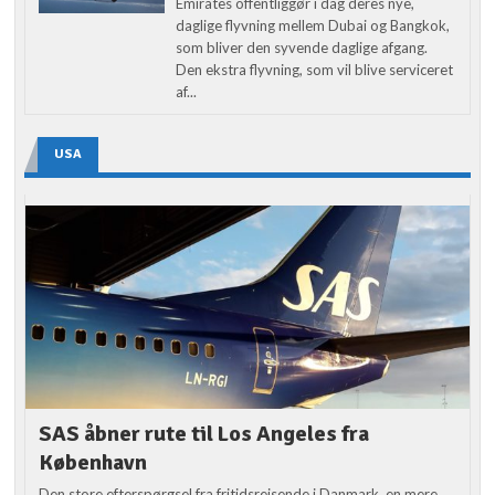
Emirates offentliggør i dag deres nye,
daglige flyvning mellem Dubai og Bangkok,
som bliver den syvende daglige afgang.
Den ekstra flyvning, som vil blive serviceret
af...
USA
SAS åbner rute til Los Angeles fra
København
Den store efterspørgsel fra fritidsrejsende i Danmark, en mere