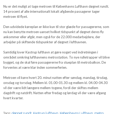
Nu er det muligt at tage metroen til Københavns Lufthavn døgnet rundt.
14 procent af alle internationalt lokalt afgående passagerer tager
metroen til flyet.
Den udvidede køreplan er ikke kun til stor glæde for passagererne, som
nu kan benytte metroen uanset hvilket tidspunkt af døgnet deres fly
ankommer eller afgår, men også for de 22.000 medarbejdere, der
arbejder på skiftende tidspunkter af døgnet i lufthavnen.
Samtidig lover Kastrup lufthavn at gøre noget ved indretningen i
området omkring lufthavnens metrostation. To nye rulletrapper vil blive
bygget, og de skal føre passagererne fra stueplan til metrobalkon. De
forventes at være klar inden sommerferien.
Metroen vil køre hvert 20. minut natten efter søndag, mandag, tirsdag,
onsdag og torsdag. Mellem kl. 01.00-01.30 og mellem kl. 04.00-04.30
vil der være lidt længere mellem togene, fordi der skiftes mellem
dagdrift og natdrift. Natten efter fredag og lørdag vil der være afgang
hvert kvarter.
Tags:
døgnet rundt
,
Kastrup lufthavn
,
Københavns Lufthavn
,
metro
,