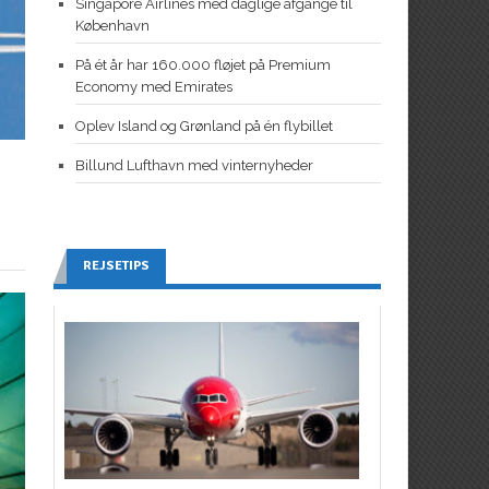
Singapore Airlines med daglige afgange til
København
På ét år har 160.000 fløjet på Premium
Economy med Emirates
Oplev Island og Grønland på én flybillet
Billund Lufthavn med vinternyheder
REJSETIPS