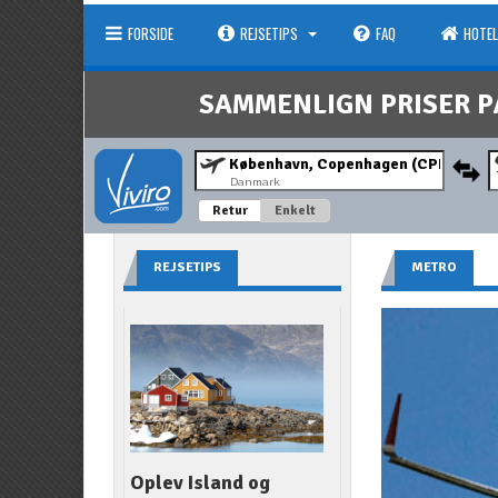
FORSIDE
REJSETIPS
FAQ
HOTEL
SAMMENLIGN PRISER P
Danmark
Retur
Enkelt
REJSETIPS
METRO
Oplev Island og