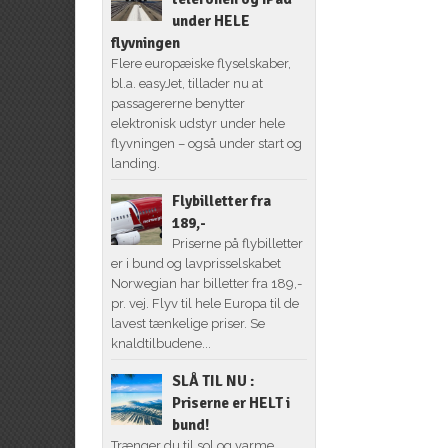
under HELE
flyvningen
Flere europæiske flyselskaber,
bl.a. easyJet, tillader nu at
passagererne benytter
elektronisk udstyr under hele
flyvningen – også under start og
landing.
Flybilletter fra
189,-
Priserne på flybilletter
er i bund og lavprisselskabet
Norwegian har billetter fra 189,-
pr. vej. Flyv til hele Europa til de
lavest tænkelige priser. Se
knaldtilbudene...
SLÅ TIL NU :
Priserne er HELT i
bund!
Trænger du til sol og varme,