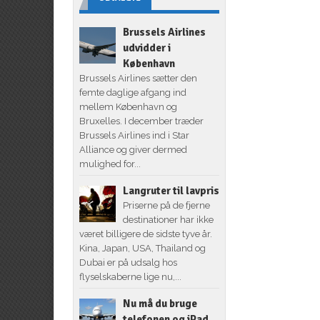
Brussels Airlines
udvidder i
København
Brussels Airlines sætter den
femte daglige afgang ind
mellem København og
Bruxelles. I december træder
Brussels Airlines ind i Star
Alliance og giver dermed
mulighed for...
Langruter til lavpris
Priserne på de fjerne
destinationer har ikke
været billigere de sidste tyve år.
Kina, Japan, USA, Thailand og
Dubai er på udsalg hos
flyselskaberne lige nu,...
Nu må du bruge
telefonen og iPad