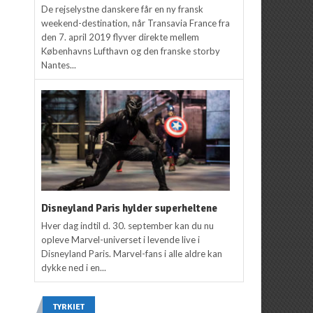
De rejselystne danskere får en ny fransk
weekend-destination, når Transavia France fra
den 7. april 2019 flyver direkte mellem
Københavns Lufthavn og den franske storby
Nantes...
Disneyland Paris hylder superheltene
Hver dag indtil d. 30. september kan du nu
opleve Marvel-universet i levende live i
Disneyland Paris. Marvel-fans i alle aldre kan
dykke ned i en...
TYRKIET