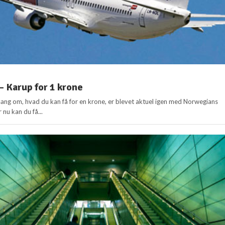
 Karup for 1 krone
ng om, hvad du kan få for en krone, er blevet aktuel igen med Norwegians
 nu kan du få...