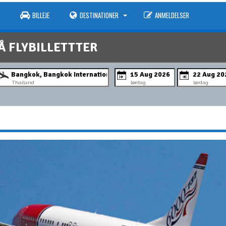
BILLEJE
DESTINATIONER
ANMELDELSER
Å FLYBILLETTTER
Thailand
lørdag
lørdag