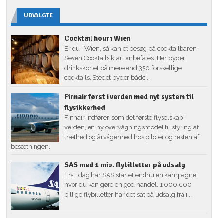
UDVALGTE
Cocktail hour i Wien
Er du i Wien, så kan et besøg på cocktailbaren
Seven Cocktails klart anbefales. Her byder
drinkskortet på mere end 350 forskellige
cocktails. Stedet byder både...
Finnair først i verden med nyt system til
flysikkerhed
Finnair indfører, som det første flyselskab i
verden, en ny overvågningsmodel til styring af
træthed og årvågenhed hos piloter og resten af
besætningen.
SAS med 1 mio. flybilletter på udsalg
Fra i dag har SAS startet endnu en kampagne,
hvor du kan gøre en god handel. 1.000.000
billige flybilletter har det sat på udsalg fra i...