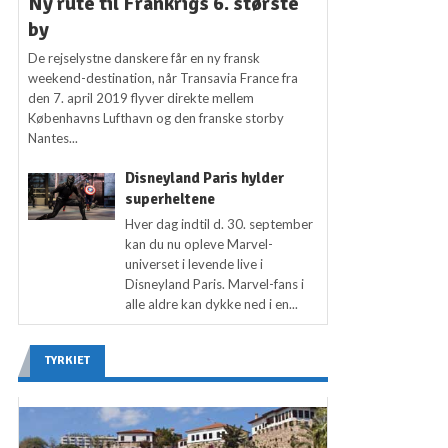
Ny rute til Frankrigs 6. største
by
De rejselystne danskere får en ny fransk
weekend-destination, når Transavia France fra
den 7. april 2019 flyver direkte mellem
Københavns Lufthavn og den franske storby
Nantes...
Disneyland Paris hylder
superheltene
Hver dag indtil d. 30. september
kan du nu opleve Marvel-
universet i levende live i
Disneyland Paris. Marvel-fans i
alle aldre kan dykke ned i en...
TYRKIET