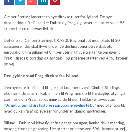
Cimber Sterling lancerer to nye direkte ruter fra Jylland. De nye
destinationer fra Billund er Dublin og Prag, og priserne starter ved 496,-
kroner for en one-way flybillet.
Det er en af Cimber Sterlings CRJ-200 Regional Jet med plads til 50
passagerer, der skal flyve til de nye destinationer på selskabets
europakort. Fra Billund vil Cimber Sterling flyve tre gange om ugen til
Prag – tirsdag, torsdag og søndag – og priserne starter ved 496,- kroner
pr. vej.
Den gyldne stad Prag direkte fra Jylland
Den nye rute fra Billund til Tjekkiet kommer oveni i Cimber Sterlings
eksisterende rute fra København til Prag med op til tre daglige afgange.
Læs mere om Prag i vores mini-guide til den Tjekkiske hovedstad
"
Udsigt til tusind års historie i Europas hyggeligste by
" med bl.a. tips til,
hvad du kan få af oplevelser for under en dansk halvtredser.
Billund – Dublin vil blive fløjet fire gange om ugen, henholdsvis mandag,
onsdag, fredag og søndag. Her starter priserne ved 596,- kroner pr. vej.