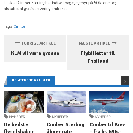
Husk at Cimber Sterling har indført bagagegebyr på 50 kroner og
afskaffet al gratis servering ombord.
Tags:
Cimber
FORRIGE ARTIKEL
NÆSTE ARTIKEL
KLM vil være grønne
Flybilletter til
Thailand
RELATEREDE ARTIKLER
NYHEDER
NYHEDER
NYHEDER
De bedste
Cimber Sterling
Cimber til Kiev
flyselskaber
åbner rute
– fra kr. 696,-