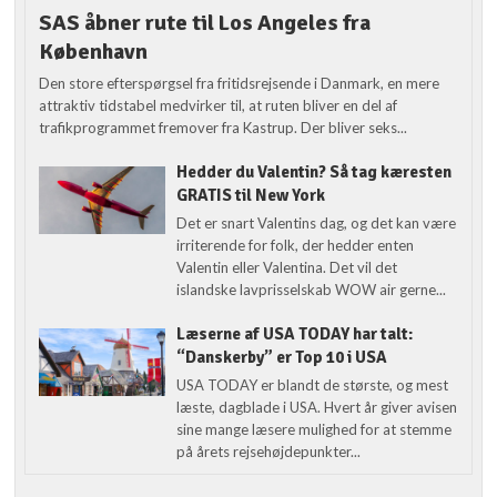
SAS åbner rute til Los Angeles fra
København
Den store efterspørgsel fra fritidsrejsende i Danmark, en mere
attraktiv tidstabel medvirker til, at ruten bliver en del af
trafikprogrammet fremover fra Kastrup. Der bliver seks...
Hedder du Valentin? Så tag kæresten
GRATIS til New York
Det er snart Valentins dag, og det kan være
irriterende for folk, der hedder enten
Valentin eller Valentina. Det vil det
islandske lavprisselskab WOW air gerne...
Læserne af USA TODAY har talt:
“Danskerby” er Top 10 i USA
USA TODAY er blandt de største, og mest
læste, dagblade i USA. Hvert år giver avisen
sine mange læsere mulighed for at stemme
på årets rejsehøjdepunkter...