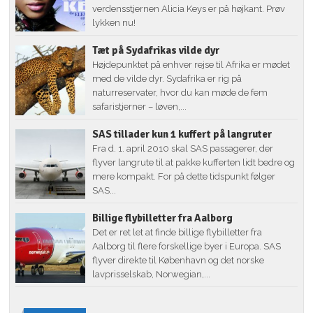
verdensstjernen Alicia Keys er på højkant. Prøv
lykken nu!
Tæt på Sydafrikas vilde dyr
Højdepunktet på enhver rejse til Afrika er mødet
med de vilde dyr. Sydafrika er rig på
naturreservater, hvor du kan møde de fem
safaristjerner – løven,...
SAS tillader kun 1 kuffert på langruter
Fra d. 1. april 2010 skal SAS passagerer, der
flyver langrute til at pakke kufferten lidt bedre og
mere kompakt. For på dette tidspunkt følger
SAS...
Billige flybilletter fra Aalborg
Det er ret let at finde billige flybilletter fra
Aalborg til flere forskellige byer i Europa. SAS
flyver direkte til København og det norske
lavprisselskab, Norwegian,...