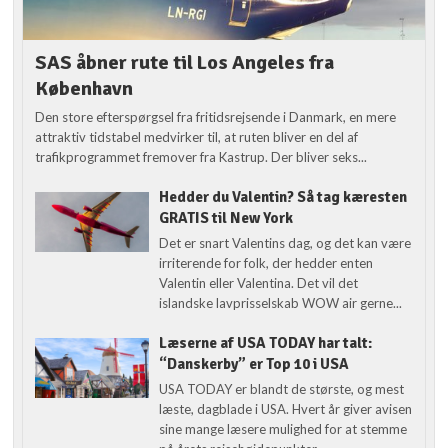
SAS åbner rute til Los Angeles fra
København
Den store efterspørgsel fra fritidsrejsende i Danmark, en mere
attraktiv tidstabel medvirker til, at ruten bliver en del af
trafikprogrammet fremover fra Kastrup. Der bliver seks...
Hedder du Valentin? Så tag kæresten
GRATIS til New York
Det er snart Valentins dag, og det kan være
irriterende for folk, der hedder enten
Valentin eller Valentina. Det vil det
islandske lavprisselskab WOW air gerne...
Læserne af USA TODAY har talt:
“Danskerby” er Top 10 i USA
USA TODAY er blandt de største, og mest
læste, dagblade i USA. Hvert år giver avisen
sine mange læsere mulighed for at stemme