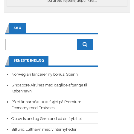
på årets rejsehøjdepunkter...
SØG
SENESTE INDLÆG
Norwegian lancerer ny bonus: Spenn
Singapore Airlines med daglige afgange til
København
På ét år har 160.000 fløjet på Premium
Economy med Emirates
Oplev Island og Grønland på én flybillet
Billund Lufthavn med vinternyheder