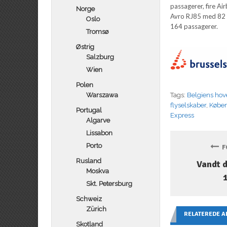
passagerer, fire A
Norge
Avro RJ85 med 82 
Oslo
164 passagerer.
Tromsø
Østrig
Salzburg
Wien
Polen
Warszawa
Tags:
Belgiens hov
flyselskaber
,
Køben
Portugal
Express
Algarve
Lissabon
Porto
FO
Rusland
Vandt d
Moskva
Skt. Petersburg
Schweiz
Zürich
RELATEREDE A
Skotland