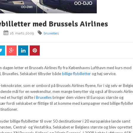
lybilletter med Brussels Airlines
16. marts 2009
bruxelles
m dagen letter et Brussels Airlines fly fra Københavns Lufthavn med kurs mod
 Bruxelles. Selskabet tilbyder både
billige flybilletter
og høj service.
teknokrater, som er ombord på Brussels Airlines flyene, for i sig selv er Belgi
ende mål for en weekendtur, men mange benytter sig også af Brussels Airlin
ed et hurtigt skifte i
Bruxelles
bringer dem videre til Europas største og
ær fordi selskabet er flittige til at komme med kampagner med billige flybille
tinationer.
lbyder billige flybilletter til over 50 destinationer i 20 europæiske lande samt
emøsten, Central- og Vestafrika. Selskabet er Belgiens største og blev oprette
skaberne ’SN Brussels Airlines’ og ’Virgin Express’. I 2008 købte Lufthansa 45% 