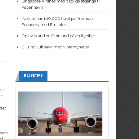
Singapore Airlines med daglige afgange til
København
På ét år har 160.000 fløjet på Premium
Economy med Emirates
Oplev Island og Grønland på én flybillet
Billund Lufthavn med vinternyheder
REJSETIPS
ens
es
tter
t som
af