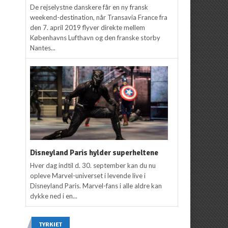
De rejselystne danskere får en ny fransk
weekend-destination, når Transavia France fra
den 7. april 2019 flyver direkte mellem
Københavns Lufthavn og den franske storby
Nantes...
Disneyland Paris hylder superheltene
Hver dag indtil d. 30. september kan du nu
opleve Marvel-universet i levende live i
Disneyland Paris. Marvel-fans i alle aldre kan
dykke ned i en...
TYRKIET