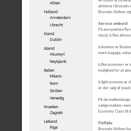
Athen
aktierne i Brussels
Brussels Airlines si
Holland
Amsterdam
Service ombord
Utrecht
På europæiske flyvni
Irland
class), b.flex økono
Dublin
b.business
er Busines
Island
mere bagage, udsø
Akureyri
Reykjavik
b.flex economy+
er 
mulighed for at ænd
Italien
Milano
b.light economy
er d
Rom
er der salg af snac
Sicilien
Venedig
På de mellemlange o
vælge mellem, neml
Kroatien
Economy Class til de
Zagreb
Letland
Flyflåde
Riga
Brussels Airlines h