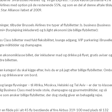
 Airlines med option på de resterende 55%, og som en del af denne aftale tilsl
g Star Alliance i løbet af 2009.
nger, tilbyder Brussels Airlines tre typer af flybilletter: b. business (business
mi+ (forplejning inkluderet) og b.light økonomi (de billige flybiletter):
s Class billetter med fuld fleksibilitet, lounge adgang, VIP parkering i Bruxelle
gte måltidder og champagne.
en økonomiklasse billet, der inkluderer mad og drikke på flyet, gratis aviser o
re billetten.
en kategori du skal kigge efter, hvis du er på jagt efter billige flybilletter. Om
ks og drikkevarer om bord.
g lange flyvninger – til Afrika, Moskva, Helsinki og Tel Aviv – er der to klasse
ig Business Class med brede stole, champagne og gourmetmåltider, og så
 som ønsker billige flybilletter, der dog stadig giver en behagelig rejse.
ar en flåde på i alt 45 fly bestående af fire Airbus 319-100 med plads til 132