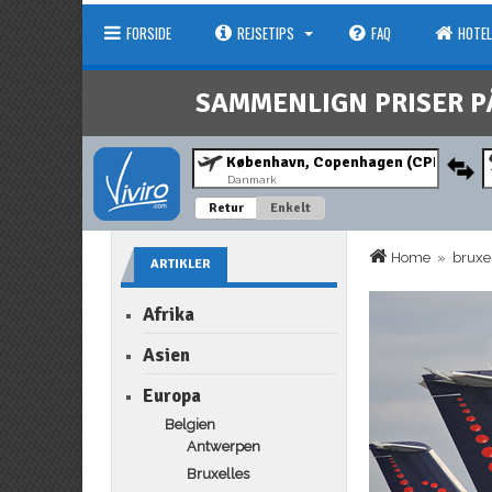
FORSIDE
REJSETIPS
FAQ
HOTEL
SAMMENLIGN PRISER P
Danmark
Retur
Enkelt
Home
»
bruxe
ARTIKLER
Afrika
Asien
Europa
Belgien
Antwerpen
Bruxelles