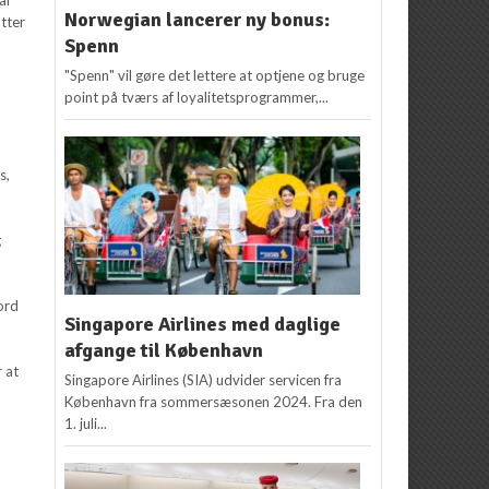
Norwegian lancerer ny bonus:
utter
Spenn
"Spenn" vil gøre det lettere at optjene og bruge
point på tværs af loyalitetsprogrammer,...
s,
g
bord
Singapore Airlines med daglige
afgange til København
r at
Singapore Airlines (SIA) udvider servicen fra
København fra sommersæsonen 2024. Fra den
1. juli...