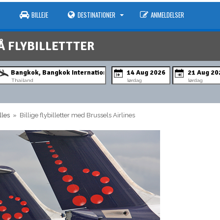
BILLEJE
DESTINATIONER
ANMELDELSER
Å FLYBILLETTTER
Thailand
lørdag
lørdag
lles
» Billige flybilletter med Brussels Airlines