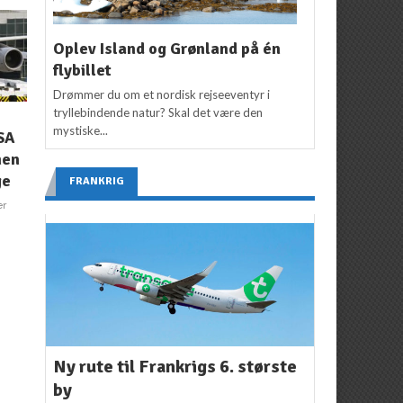
Oplev Island og Grønland på én
flybillet
Drømmer du om et nordisk rejseeventyr i
tryllebindende natur? Skal det være den
FLYSELSKABER
,
IKKE
NYHEDER
mystiske...
SA
KATEGORISERET
,
NYHEDER
,
USA
København kåret til
Drømmer du om
men
Nordeuropas bedste
Business Class? Her er
ge
lufthavn
FRANKRIG
tilbudet du ikke kan
er
Redaktion
14. marts
afslå….
2017
Redaktion
14. august
2017
Ny rute til Frankrigs 6. største
by