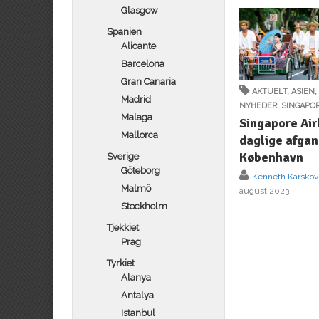
Glasgow
Spanien
Alicante
Barcelona
Gran Canaria
AKTUELT
,
ASIEN
Madrid
NYHEDER
,
SINGAPO
Malaga
Singapore Air
Mallorca
daglige afgan
København
Sverige
Göteborg
Kenneth Karskov
Malmö
august 2023
Stockholm
Tjekkiet
Prag
Tyrkiet
Alanya
Antalya
Istanbul