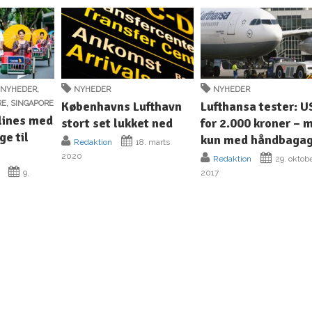
,
NYHEDER
,
NYHEDER
NYHEDER
RE
,
SINGAPORE
Københavns Lufthavn
Lufthansa tester: U
lines med
stort set lukket ned
for 2.000 kroner – 
ge til
kun med håndbaga
Redaktion
18. marts
2020
Redaktion
29. oktob
9.
2017