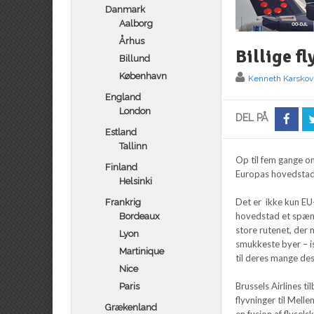
Danmark
Aalborg
Århus
Billige f
Billund
København
Kenneth Karskov
England
London
DEL PÅ
Estland
Tallinn
Op til fem gange o
Finland
Europas hovedstad,
Helsinki
Det er ikke kun EU-
Frankrig
hovedstad et spænd
Bordeaux
store rutenet, der m
Lyon
smukkeste byer – is
Martinique
til deres mange des
Nice
Brussels Airlines ti
Paris
flyvninger til Mell
Grækenland
en fusion af flysel