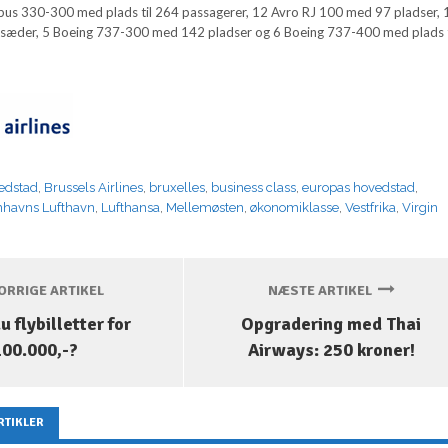
irbus 330-300 med plads til 264 passagerer, 12 Avro RJ 100 med 97 pladser, 
sæder, 5 Boeing 737-300 med 142 pladser og 6 Boeing 737-400 med plads t
edstad
,
Brussels Airlines
,
bruxelles
,
business class
,
europas hovedstad
,
havns Lufthavn
,
Lufthansa
,
Mellemøsten
,
økonomiklasse
,
Vestfrika
,
Virgin
RRIGE ARTIKEL
NÆSTE ARTIKEL
u flybilletter for
Opgradering med Thai
100.000,-?
Airways: 250 kroner!
RTIKLER